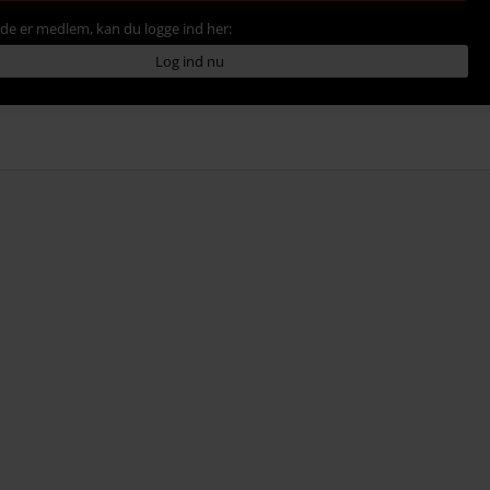
ede er medlem, kan du logge ind her:
Log ind nu