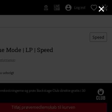
×
0
Log ind
Speed
e Mode | LP | Speed
nformation
nu udsolgt
omkostningerne og prøv Backstage Club direkte gratis i 30
Tilføj prøvemedlemskab til kurven