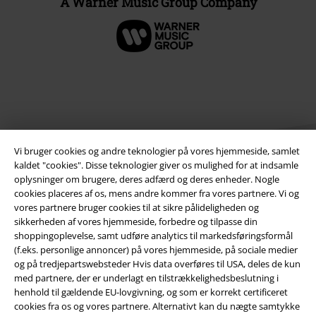
A Warner Music Group Company
Vi bruger cookies og andre teknologier på vores hjemmeside, samlet
kaldet "cookies". Disse teknologier giver os mulighed for at indsamle
oplysninger om brugere, deres adfærd og deres enheder. Nogle
cookies placeres af os, mens andre kommer fra vores partnere. Vi og
Juridisk
vores partnere bruger cookies til at sikre pålideligheden og
sikkerheden af ​​vores hjemmeside, forbedre og tilpasse din
Salgs-, medlems- & leveringsbetingelser
shoppingoplevelse, samt udføre analytics til markedsføringsformål
(f.eks. personlige annoncer) på vores hjemmeside, på sociale medier
Om EMP Danmark
og på tredjepartswebsteder Hvis data overføres til USA, deles de kun
med partnere, der er underlagt en tilstrækkelighedsbeslutning i
henhold til gældende EU-lovgivning, og som er korrekt certificeret
Persondatapolitik
cookies fra os og vores partnere. Alternativt kan du nægte samtykke