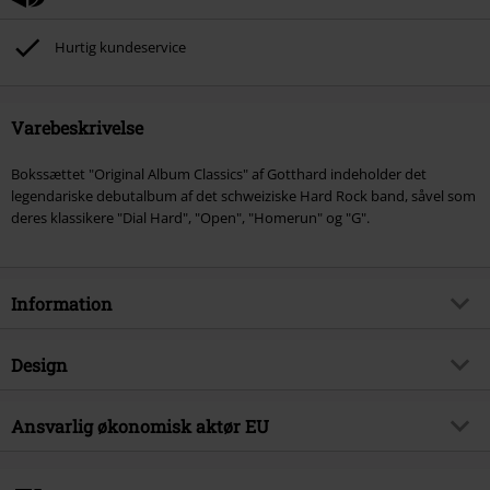
Hurtig kundeservice
Varebeskrivelse
Bokssættet "Original Album Classics" af Gotthard indeholder det
legendariske debutalbum af det schweiziske Hard Rock band, såvel som
deres klassikere "Dial Hard", "Open", "Homerun" og "G".
Information
Artikelnr.
317718
Design
Titel
Original Album Classics
Produkttype
CD
Musikgenre
Ansvarlig økonomisk aktør EU
Hard Rock
Medier - Format 1-3
5-CD
Produktemne
Bands
Sony Music Entertainment Germany GmbH
Balanstraße 73 // Haus 31