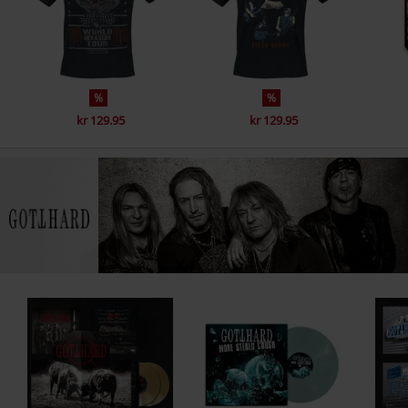
CD 2
1.
Higher
2.
Mountain Mama
%
%
3.
Here Comes the Heat
kr 129.95
kr 129.95
4.
She Goes Down
5.
I'm Your Travellin' Man
6.
Love for Money
7.
Get It While You Can
8.
Come Together
9.
Dirty Devil Rock
10.
Open Fire
11.
I'm on My Way
CD 3