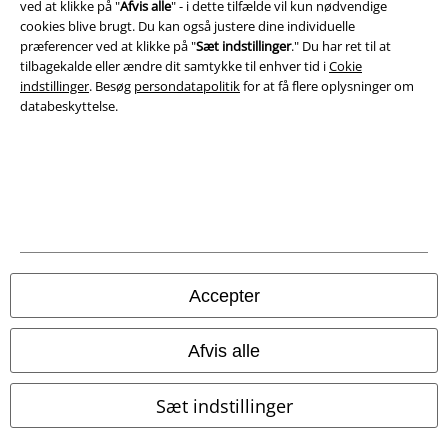
ved at klikke på "
Afvis alle
" - i dette tilfælde vil kun nødvendige
Bortskaffelse af affald og miljøbeskyttelse
cookies blive brugt. Du kan også justere dine individuelle
præferencer ved at klikke på "
Sæt indstillinger
." Du har ret til at
Overensstemmelseserklæring
tilbagekalde eller ændre dit samtykke til enhver tid i
Cokie
indstillinger
. Besøg
persondatapolitik
for at få flere oplysninger om
Oplysninger om tilgængelighed
databeskyttelse.
Cokie indstillinger
Bekræft annullering
Alle priser er inkl. moms. Oplyst leveringstid er et estimat og ikke
garanteret.
© 1986-2026 E.M.P. Merchandising HGmbH
Accepter
Afvis alle
EMP Webshops
Sæt indstillinger
EMP International