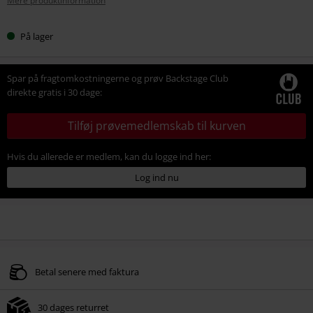
Mere produktinformation
På lager
Spar på fragtomkostningerne og prøv Backstage Club
direkte gratis i 30 dage:
Tilføj prøvemedlemskab til kurven
Hvis du allerede er medlem, kan du logge ind her:
Log ind nu
Betal senere med faktura
30 dages returret