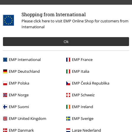
1.
Wun Ga-Li
2.
Everything Can Change
Shopping from International
3.
Take It Easy
Please click here to visit EMP Online Shop for customers from
More categories. More options.
International
4.
Light in Your Eyes
Udsalg %
Medier
CDs
5.
Heaven
Ok
Band Merch
Medier
CDs
6.
Lonely People
7.
Eagle
Band Merch
Top Bands
Gotthard
EMP International
EMP France
8.
End of Time
Band Merch
Genre
Rock
EMP Deutschland
EMP Italia
9.
Say Goodbye
Band Merch
Genre
Hardrock
10.
Reason to Live
EMP Polska
EMP Česká Republika
11.
Come Along
EMP Norge
EMP Schweiz
12.
Homerun
15%
EMP Suomi
EMP Ireland
Nyhedsbrev
rabat
CD 5
Tilmeld dig nu og få en rabatkode på 15%!
Mere
EMP United Kingdom
EMP Sverige
info
1.
Sister Moon
EMP Danmark
Large Nederland