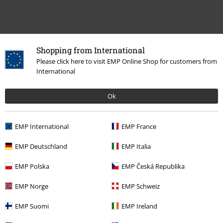
Shopping from International
Please click here to visit EMP Online Shop for customers from
International
Ok
More categories. More options.
Band Merch
Caps & Beanies
EMP International
EMP France
Band Merch
Accessoires
EMP Deutschland
EMP Italia
Accessories
Huer & caps
Beanier
EMP Polska
EMP Česká Republika
Band Merch
Genre
Thrash Metal
EMP Norge
EMP Schweiz
Udsalg %
Dametøj
Accessories
EMP Suomi
EMP Ireland