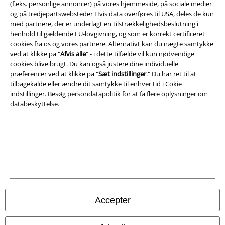
(f.eks. personlige annoncer) på vores hjemmeside, på sociale medier
og på tredjepartswebsteder Hvis data overføres til USA, deles de kun
Om EMP Danmark
med partnere, der er underlagt en tilstrækkelighedsbeslutning i
henhold til gældende EU-lovgivning, og som er korrekt certificeret
Persondatapolitik
cookies fra os og vores partnere. Alternativt kan du nægte samtykke
ved at klikke på "
Afvis alle
" - i dette tilfælde vil kun nødvendige
Bortskaffelse af affald og miljøbeskyttelse
cookies blive brugt. Du kan også justere dine individuelle
præferencer ved at klikke på "
Sæt indstillinger
." Du har ret til at
Overensstemmelseserklæring
tilbagekalde eller ændre dit samtykke til enhver tid i
Cokie
indstillinger
. Besøg
persondatapolitik
for at få flere oplysninger om
databeskyttelse.
Oplysninger om tilgængelighed
Cokie indstillinger
Bekræft annullering
Alle priser er inkl. moms. Oplyst leveringstid er et estimat og ikke
garanteret.
© 1986-2026 E.M.P. Merchandising HGmbH
Accepter