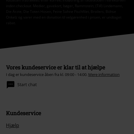
Rabatten fratrækkes efter korrekt indløsning af rabatkoden i varekurven
inden checkout. Medier, gavekort, bøger, Rammstein, (Till) Lindemann,
Die Ärzte, Die Toten Hosen, Feine Sahne Fischfilet, Broilers, Böhse
Onkelz og varer med en donation til velgørenhed i prisen, er undtaget
rabat.
Vores kundeservice er klar til at hjælpe
I dag er kundeservice åben fra kl. 09:00 - 14:00.
Mere information
Start chat
Kundeservice
Hjælp