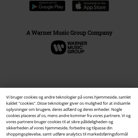
A Warner Music Group Company
Vi bruger cookies og andre teknologier på vores hjemmeside, samlet
kaldet "cookies". Disse teknologier giver os mulighed for at indsamle
oplysninger om brugere, deres adfærd og deres enheder. Nogle
cookies placeres af os, mens andre kommer fra vores partnere. Vi og
Juridisk
vores partnere bruger cookies til at sikre pålideligheden og
sikkerheden af ​​vores hjemmeside, forbedre og tilpasse din
Salgs-, medlems- & leveringsbetingelser
shoppingoplevelse, samt udføre analytics til markedsføringsformål