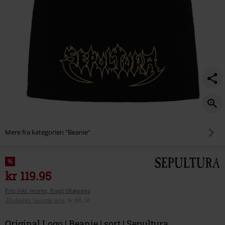
Mere fra kategorien "Beanie"
%
kr 119.95
Pris inkl. moms, fragt tillægges
30-dages laveste pris
:
kr 86.36
Original Logo | Beanie | sort | Sepultura