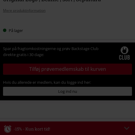
Mere produktinformation
Vælg
På lager
din
størrelse
Spar på fragtomkostningerne og prøv Backstage Club
direkte gratis i 30 dage:
Tilføj prøvemedlemskab til kurven
Hvis du allerede er medlem, kan du logge ind her:
Log ind nu
-15% - Kun kort tid!