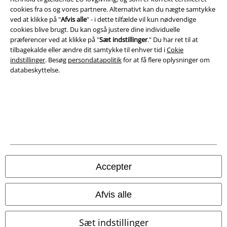
A Warner Music Group Company
cookies fra os og vores partnere. Alternativt kan du nægte samtykke
ved at klikke på "
Afvis alle
" - i dette tilfælde vil kun nødvendige
cookies blive brugt. Du kan også justere dine individuelle
præferencer ved at klikke på "
Sæt indstillinger
." Du har ret til at
tilbagekalde eller ændre dit samtykke til enhver tid i
Cokie
indstillinger
. Besøg
persondatapolitik
for at få flere oplysninger om
databeskyttelse.
Juridisk
Accepter
Salgs-, medlems- & leveringsbetingelser
Om EMP Danmark
Afvis alle
Persondatapolitik
Sæt indstillinger