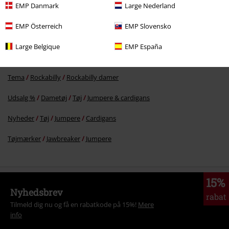
kr 609.95
EMP Danmark
Large Nederland
EMP Österreich
EMP Slovensko
More categories. More options.
Large Belgique
EMP España
Tema
Rockabilly
Tøj
Jumpere
Tema
Rockabilly
Rockabilly damer
Udsalg %
Dametøj
Tøj
Jumpere & cardigans
Nyheder
Tøj
Jumpere
Cardigans
Tøjmærker
Jawbreaker
Jumpere
15%
Nyhedsbrev
rabat
Tilmeld dig nu og få en rabatkode på 15%!
Mere
info