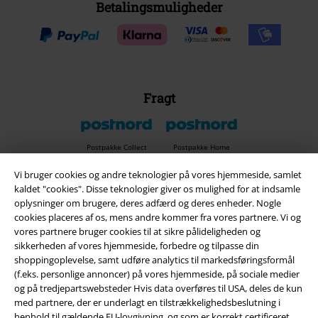
Betalingsmuligheder
Fragt
Postpakke Collect
Postpakke Home
Vi bruger cookies og andre teknologier på vores hjemmeside, samlet
kaldet "cookies". Disse teknologier giver os mulighed for at indsamle
EMP app
oplysninger om brugere, deres adfærd og deres enheder. Nogle
cookies placeres af os, mens andre kommer fra vores partnere. Vi og
Download den nye EMP app gratis og få glæde af alle forbedringerne
vores partnere bruger cookies til at sikre pålideligheden og
og fordelene!
sikkerheden af ​​vores hjemmeside, forbedre og tilpasse din
shoppingoplevelse, samt udføre analytics til markedsføringsformål
(f.eks. personlige annoncer) på vores hjemmeside, på sociale medier
og på tredjepartswebsteder Hvis data overføres til USA, deles de kun
med partnere, der er underlagt en tilstrækkelighedsbeslutning i
henhold til gældende EU-lovgivning, og som er korrekt certificeret