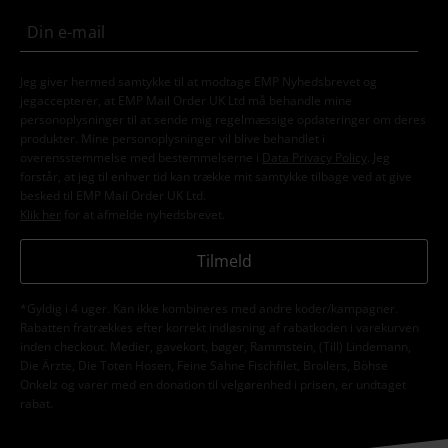
Jeg giver hermed samtykke til at modtage EMP Nyhedsbrevet og
jegaccepterer, at EMP Mail Order UK Ltd må behandle mine
personoplysninger til at sende mig regelmæssige opdateringer om deres
produkter. Mine personoplysninger vil blive behandlet i
overensstemmelse med bestemmelserne i
Data Privacy Policy
. Jeg
forstår, at jeg til enhver tid kan trække mit samtykke tilbage ved at give
besked til EMP Mail Order UK Ltd.
Klik her
for at afmelde nyhedsbrevet.
Tilmeld
*Gyldig i 4 uger. Kan ikke kombineres med andre koder/kampagner.
Rabatten fratrækkes efter korrekt indløsning af rabatkoden i varekurven
inden checkout. Medier, gavekort, bøger, Rammstein, (Till) Lindemann,
Die Ärzte, Die Toten Hosen, Feine Sahne Fischfilet, Broilers, Böhse
Onkelz og varer med en donation til velgørenhed i prisen, er undtaget
rabat.