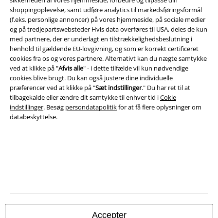
sikkerheden af ​​vores hjemmeside, forbedre og tilpasse din
A Warner Music Group Company
shoppingoplevelse, samt udføre analytics til markedsføringsformål
(f.eks. personlige annoncer) på vores hjemmeside, på sociale medier
og på tredjepartswebsteder Hvis data overføres til USA, deles de kun
med partnere, der er underlagt en tilstrækkelighedsbeslutning i
henhold til gældende EU-lovgivning, og som er korrekt certificeret
cookies fra os og vores partnere. Alternativt kan du nægte samtykke
ved at klikke på "
Afvis alle
" - i dette tilfælde vil kun nødvendige
cookies blive brugt. Du kan også justere dine individuelle
præferencer ved at klikke på "
Sæt indstillinger
." Du har ret til at
tilbagekalde eller ændre dit samtykke til enhver tid i
Cokie
indstillinger
. Besøg
persondatapolitik
for at få flere oplysninger om
databeskyttelse.
Juridisk
Salgs-, medlems- & leveringsbetingelser
Om EMP Danmark
Persondatapolitik
Accepter