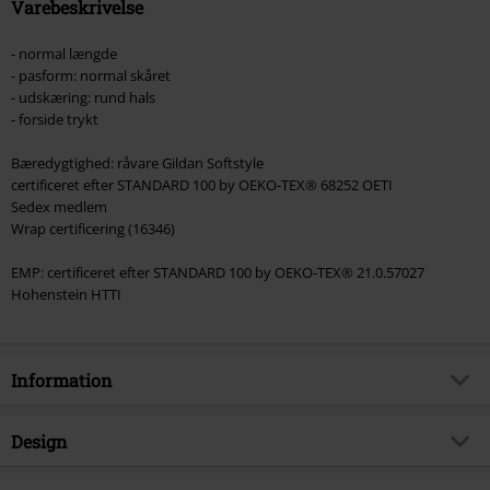
Varebeskrivelse
- normal længde
- pasform: normal skåret
- udskæring: rund hals
- forside trykt
Bæredygtighed: råvare Gildan Softstyle
certificeret efter STANDARD 100 by OEKO-TEX® 68252 OETI
Sedex medlem
Wrap certificering (16346)
EMP: certificeret efter STANDARD 100 by OEKO-TEX® 21.0.57027
Hohenstein HTTI
Information
Artikelnr.
579882
Design
Titel
Papa Vitruvium