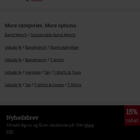
More categories. More options.
Band Merch
Sustainable Band Merch
Udsalg %
Bandmerch
Store størrelser
Udsalg %
Bandmerch
T-shirts
Udsalg %
Herretøj
Tøj
T-Shirts & Tops
Udsalg %
Tøj
T-shirts & toppe
T-Shirts
15%
Nyhedsbrev
rabat
Tilmeld dig nu og få en rabatkode på 15%!
Mere
info