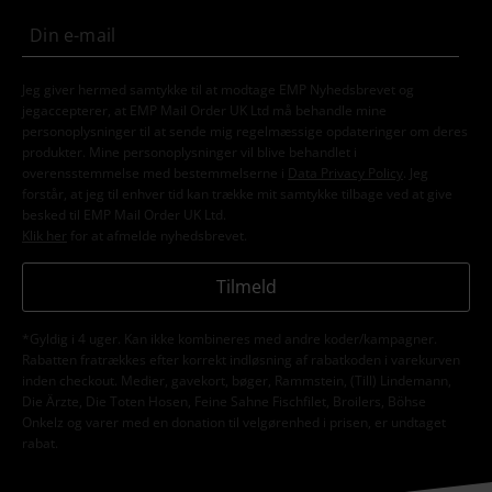
Jeg giver hermed samtykke til at modtage EMP Nyhedsbrevet og
jegaccepterer, at EMP Mail Order UK Ltd må behandle mine
personoplysninger til at sende mig regelmæssige opdateringer om deres
produkter. Mine personoplysninger vil blive behandlet i
overensstemmelse med bestemmelserne i
Data Privacy Policy
. Jeg
forstår, at jeg til enhver tid kan trække mit samtykke tilbage ved at give
besked til EMP Mail Order UK Ltd.
Klik her
for at afmelde nyhedsbrevet.
Tilmeld
*Gyldig i 4 uger. Kan ikke kombineres med andre koder/kampagner.
Rabatten fratrækkes efter korrekt indløsning af rabatkoden i varekurven
inden checkout. Medier, gavekort, bøger, Rammstein, (Till) Lindemann,
Die Ärzte, Die Toten Hosen, Feine Sahne Fischfilet, Broilers, Böhse
Onkelz og varer med en donation til velgørenhed i prisen, er undtaget
rabat.