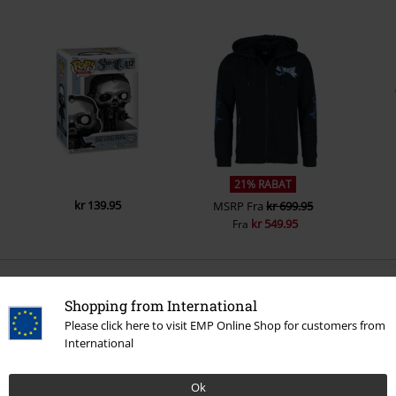
21% RABAT
kr 139.95
MSRP
Fra
kr 699.95
kr 549.95
Fra
0 Anmeldelser
Shopping from International
Please click here to visit EMP Online Shop for customers from
Fortæl os din mening om denne vare "Papa Vitruvium".
International
Skriv anmeldelse
Ok