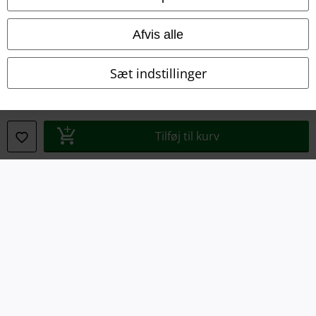
Bortskaffelse af affald og miljøbeskyttelse
Afvis alle
Overensstemmelseserklæring
Sæt indstillinger
Oplysninger om tilgængelighed
Cokie indstillinger
Tilføj til kurv
Bekræft annullering
Alle priser er inkl. moms. Oplyst leveringstid er et estimat og ikke
garanteret.
© 1986-2026 E.M.P. Merchandising HGmbH
EMP Webshops
EMP International