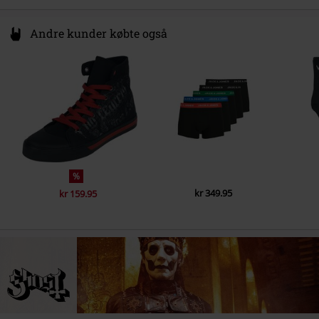
Andre kunder købte også
%
kr 349.95
kr 159.95