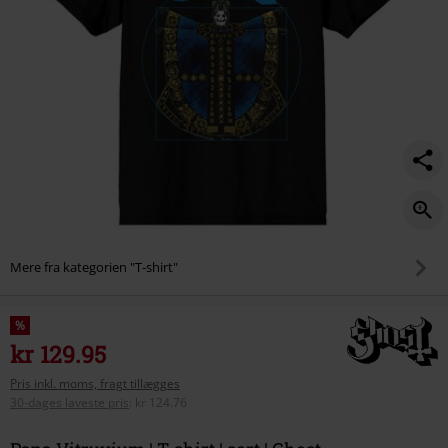
Mere fra kategorien "T-shirt"
%
kr 129.95
Pris inkl. moms, fragt tillægges
30-dages laveste pris
:
kr 124.76