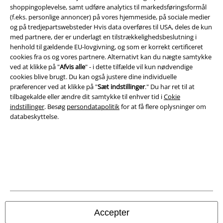
Salgs-, medlems- & leveringsbetingelser
shoppingoplevelse, samt udføre analytics til markedsføringsformål
(f.eks. personlige annoncer) på vores hjemmeside, på sociale medier
og på tredjepartswebsteder Hvis data overføres til USA, deles de kun
Om EMP Danmark
med partnere, der er underlagt en tilstrækkelighedsbeslutning i
henhold til gældende EU-lovgivning, og som er korrekt certificeret
Persondatapolitik
cookies fra os og vores partnere. Alternativt kan du nægte samtykke
ved at klikke på "
Afvis alle
" - i dette tilfælde vil kun nødvendige
Bortskaffelse af affald og miljøbeskyttelse
cookies blive brugt. Du kan også justere dine individuelle
præferencer ved at klikke på "
Sæt indstillinger
." Du har ret til at
Overensstemmelseserklæring
tilbagekalde eller ændre dit samtykke til enhver tid i
Cokie
indstillinger
. Besøg
persondatapolitik
for at få flere oplysninger om
databeskyttelse.
Oplysninger om tilgængelighed
Cokie indstillinger
Bekræft annullering
Alle priser er inkl. moms. Oplyst leveringstid er et estimat og ikke
garanteret.
© 1986-2026 E.M.P. Merchandising HGmbH
Accepter