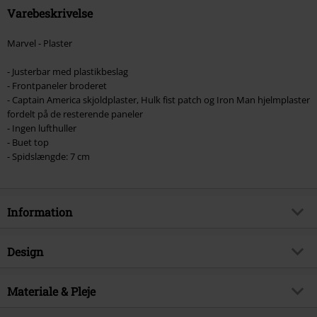
Varebeskrivelse
Marvel - Plaster
- Justerbar med plastikbeslag
- Frontpaneler broderet
- Captain America skjoldplaster, Hulk fist patch og Iron Man hjelmplaster
fordelt på de resterende paneler
- Ingen lufthuller
- Buet top
- Spidslængde: 7 cm
Information
Artikelnr.
580685
Design
Titel
Patches
Produkttype
Cap
Produktemne
Materiale & Pleje
Fanmerchandise, TV-Serier,
Marvel, Disney, Film, Superhelte,
Mønster
Plain