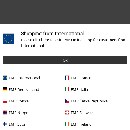
Shopping from International
Please click here to visit EMP Online Shop for customers from
International
Ok
More categories. More options.
Film & Serier
Disney
Film, TV & Spil
Marvel
Accessories
Caps
EMP International
EMP France
Film & Serier
Disney
Film, TV & Spil
Marvel
Brand
EMP Deutschland
EMP Italia
Film & Serier
Accessoires
Caps
EMP Polska
EMP Česká Republika
Film & Serier
Film, TV & Spil
Superhelte vs. Skurke
Superhelte
EMP Norge
EMP Schweiz
Film & Serier
Film, TV & Spil
TV-Series
Accessoires
Caps
EMP Suomi
EMP Ireland