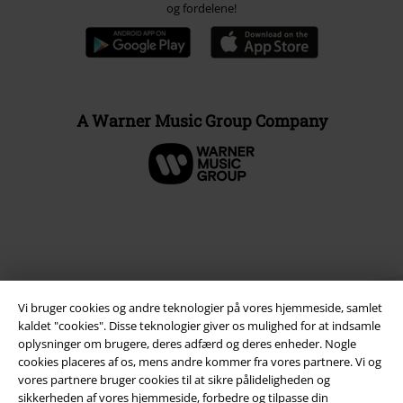
og fordelene!
A Warner Music Group Company
Vi bruger cookies og andre teknologier på vores hjemmeside, samlet
kaldet "cookies". Disse teknologier giver os mulighed for at indsamle
oplysninger om brugere, deres adfærd og deres enheder. Nogle
cookies placeres af os, mens andre kommer fra vores partnere. Vi og
Juridisk
vores partnere bruger cookies til at sikre pålideligheden og
sikkerheden af ​​vores hjemmeside, forbedre og tilpasse din