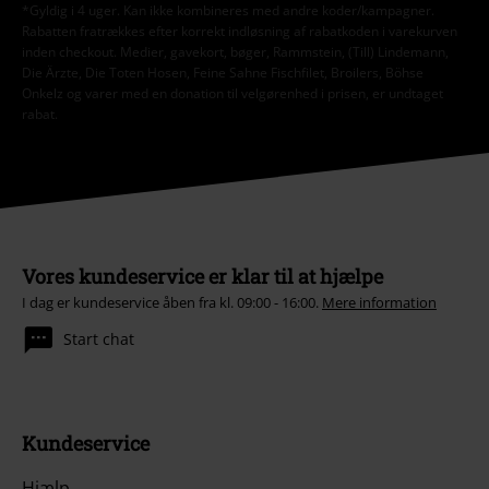
*Gyldig i 4 uger. Kan ikke kombineres med andre koder/kampagner.
Rabatten fratrækkes efter korrekt indløsning af rabatkoden i varekurven
inden checkout. Medier, gavekort, bøger, Rammstein, (Till) Lindemann,
Die Ärzte, Die Toten Hosen, Feine Sahne Fischfilet, Broilers, Böhse
Onkelz og varer med en donation til velgørenhed i prisen, er undtaget
rabat.
Vores kundeservice er klar til at hjælpe
I dag er kundeservice åben fra kl. 09:00 - 16:00.
Mere information
Start chat
Kundeservice
Hjælp