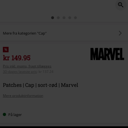
Mere fra kategorien "Cap"
%
kr 149.95
Pris inkl. moms, fragt tillægges
30-dages laveste pris
:
kr 137.24
Patches | Cap | sort-rød | Marvel
Mere produktinformation
Vælg
På lager
din
størrelse