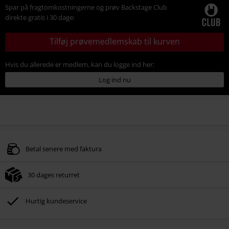
Spar på fragtomkostningerne og prøv Backstage Club
direkte gratis i 30 dage:
Tilføj prøvemedlemskab til kurven
Hvis du allerede er medlem, kan du logge ind her:
Log ind nu
Betal senere med faktura
30 dages returret
Hurtig kundeservice