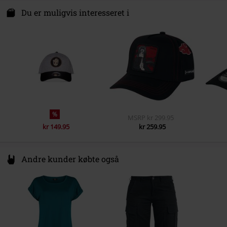
Gaver
Ydermateriale
100% Polyester
Farve
sort-rød
Du er muligvis interesseret i
Licens
Officiel Licens
Underholdningslicenser
Marvel
Udgivelsesdato
24-12-2024
Køn
Unisex
%
MSRP
kr 299.95
kr 149.95
kr 259.95
Andre kunder købte også