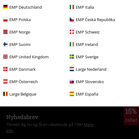
kr 586.45
EMP Deutschland
EMP Italia
EMP Polska
EMP Česká Republika
More categories. More options.
EMP Norge
EMP Schweiz
Store størrelser
Herretøj
Bukser
EMP Suomi
EMP Ireland
Tøj
Bukser
Cargobukser
EMP United Kingdom
EMP Sverige
Tøj
Bukser
Stofbukser
EMP Danmark
Large Nederland
Tøj
Bukser
Træningsbukser
EMP Österreich
EMP Slovensko
Tøj
Bukser
Joggingbukser
Large Belgique
EMP España
15%
Nyhedsbrev
rabat
Tilmeld dig nu og få en rabatkode på 15%!
Mere
info