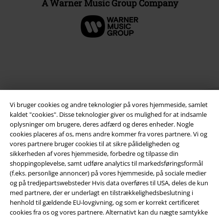
A Warner Music Group Company
Vi bruger cookies og andre teknologier på vores hjemmeside, samlet
kaldet "cookies". Disse teknologier giver os mulighed for at indsamle
oplysninger om brugere, deres adfærd og deres enheder. Nogle
cookies placeres af os, mens andre kommer fra vores partnere. Vi og
vores partnere bruger cookies til at sikre pålideligheden og
Juridisk
sikkerheden af ​​vores hjemmeside, forbedre og tilpasse din
Salgs-, medlems- & leveringsbetingelser
shoppingoplevelse, samt udføre analytics til markedsføringsformål
(f.eks. personlige annoncer) på vores hjemmeside, på sociale medier
og på tredjepartswebsteder Hvis data overføres til USA, deles de kun
Om EMP Danmark
med partnere, der er underlagt en tilstrækkelighedsbeslutning i
henhold til gældende EU-lovgivning, og som er korrekt certificeret
Persondatapolitik
cookies fra os og vores partnere. Alternativt kan du nægte samtykke