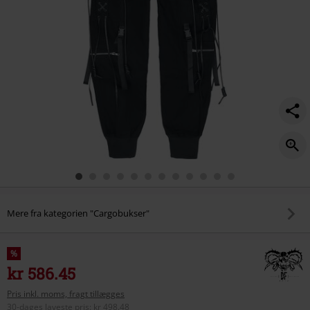
Mere fra kategorien "Cargobukser"
%
kr 586.45
Pris inkl. moms, fragt tillægges
30-dages laveste pris
:
kr 498.48