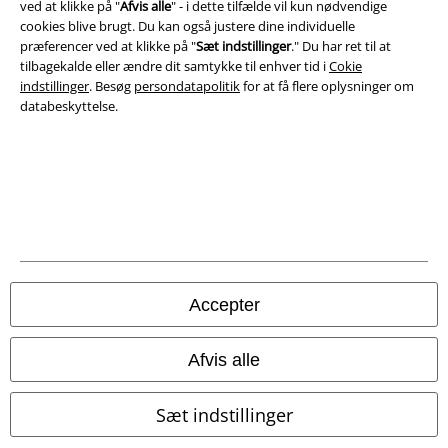
ved at klikke på "
Afvis alle
" - i dette tilfælde vil kun nødvendige
Bortskaffelse af affald og miljøbeskyttelse
cookies blive brugt. Du kan også justere dine individuelle
præferencer ved at klikke på "
Sæt indstillinger
." Du har ret til at
Overensstemmelseserklæring
tilbagekalde eller ændre dit samtykke til enhver tid i
Cokie
indstillinger
. Besøg
persondatapolitik
for at få flere oplysninger om
databeskyttelse.
Oplysninger om tilgængelighed
Cokie indstillinger
Bekræft annullering
Alle priser er inkl. moms. Oplyst leveringstid er et estimat og ikke
garanteret.
© 1986-2026 E.M.P. Merchandising HGmbH
Accepter
Afvis alle
EMP Webshops
Sæt indstillinger
EMP International