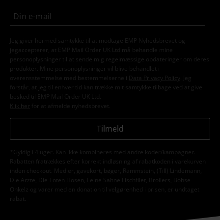
Jeg giver hermed samtykke til at modtage EMP Nyhedsbrevet og
jegaccepterer, at EMP Mail Order UK Ltd må behandle mine
personoplysninger til at sende mig regelmæssige opdateringer om deres
produkter. Mine personoplysninger vil blive behandlet i
overensstemmelse med bestemmelserne i
Data Privacy Policy
. Jeg
forstår, at jeg til enhver tid kan trække mit samtykke tilbage ved at give
besked til EMP Mail Order UK Ltd.
Klik her
for at afmelde nyhedsbrevet.
Tilmeld
*Gyldig i 4 uger. Kan ikke kombineres med andre koder/kampagner.
Rabatten fratrækkes efter korrekt indløsning af rabatkoden i varekurven
inden checkout. Medier, gavekort, bøger, Rammstein, (Till) Lindemann,
Die Ärzte, Die Toten Hosen, Feine Sahne Fischfilet, Broilers, Böhse
Onkelz og varer med en donation til velgørenhed i prisen, er undtaget
rabat.