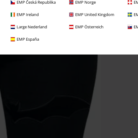
EMP Česká Republika
EMP Norge
EM
EMP Ireland
EMP United Kingdom
EM
Large Nederland
EMP Österreich
EM
EMP España