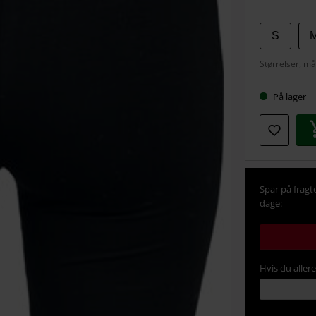
Vælg
S
din
Størrelser, må
størrel
På lager
Spar på fragt
dage:
Hvis du aller