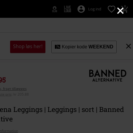
×
0
Log ind
Shop løs her!
Kopier kode
WEEKEND
95
, fragt tillægges
te pris
:
kr 205.88
na Leggings | Leggings | sort | Banned
tive
nformation