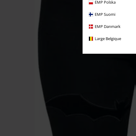
EMP Polska
EMP Suomi
EMP Danmark
Large Belgique