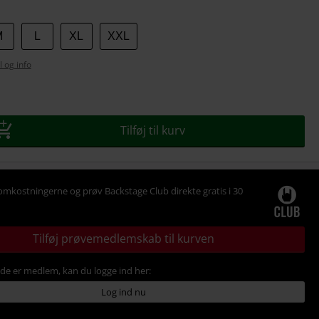
M
L
XL
XXL
l og info
se
Tilføj til kurv
omkostningerne og prøv Backstage Club direkte gratis i 30
Tilføj prøvemedlemskab til kurven
ede er medlem, kan du logge ind her:
Log ind nu