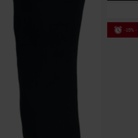
-15% -
Rabatko
Gælder indtil 
Kun online. M
Efter du har i
Kan ikke komb
bøger, medier,
Ärzte, Die Tot
donationsbidr