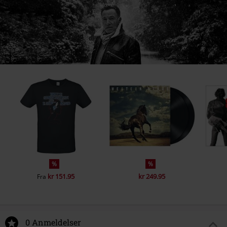
%
%
kr 151.95
kr 249.95
Fra
0 Anmeldelser