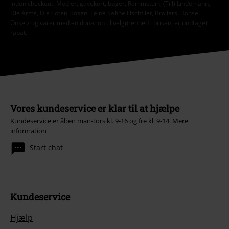
inden checkout. Medier, gavekort, bøger, Rammstein, (Till) Lindemann,
Die Ärzte, Die Toten Hosen, Feine Sahne Fischfilet, Broilers, Böhse
Onkelz og varer med en donation til velgørenhed i prisen, er undtaget
rabat.
Vores kundeservice er klar til at hjælpe
Kundeservice er åben man-tors kl. 9-16 og fre kl. 9-14.
Mere
information
Start chat
Kundeservice
Hjælp