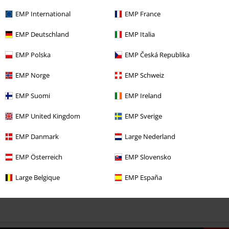
EMP International
EMP France
EMP Deutschland
EMP Italia
EMP Polska
EMP Česká Republika
kr 219.95
EMP Norge
EMP Schweiz
More categories. More options.
EMP Suomi
EMP Ireland
Udsalg %
Tøj
T-shirts & toppe
T-Shirts
EMP United Kingdom
EMP Sverige
Herre
Tøj
T-shirts & toppe
T-shirts
EMP Danmark
Large Nederland
Band Merch
Top Bands
Bruce Springsteen
EMP Österreich
EMP Slovensko
Band Merch
Genre
Large Belgique
EMP España
Band Merch
Clothing
T-Shirts