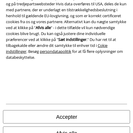
og på tredjepartswebsteder Hvis data overføres til USA, deles de kun
med partnere, der er underlagt en tilstrækkelighedsbeslutning i
Om EMP Danmark
henhold til gældende EU-lovgivning, og som er korrekt certificeret
cookies fra os og vores partnere. Alternativt kan du nægte samtykke
Persondatapolitik
ved at klikke på "
Afvis alle
" - i dette tilfælde vil kun nødvendige
cookies blive brugt. Du kan også justere dine individuelle
Bortskaffelse af affald og miljøbeskyttelse
præferencer ved at klikke på "
Sæt indstillinger
." Du har ret til at
tilbagekalde eller ændre dit samtykke til enhver tid i
Cokie
Overensstemmelseserklæring
indstillinger
. Besøg
persondatapolitik
for at få flere oplysninger om
databeskyttelse.
Oplysninger om tilgængelighed
Cokie indstillinger
Bekræft annullering
Alle priser er inkl. moms. Oplyst leveringstid er et estimat og ikke
garanteret.
Accepter
© 1986-2026 E.M.P. Merchandising HGmbH