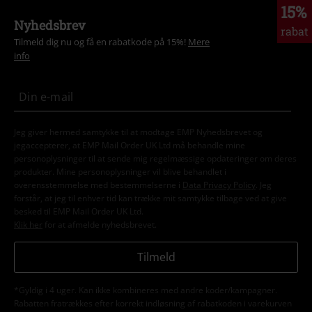
15%
Nyhedsbrev
rabat
Tilmeld dig nu og få en rabatkode på 15%!
Mere
info
Jeg giver hermed samtykke til at modtage EMP Nyhedsbrevet og
jegaccepterer, at EMP Mail Order UK Ltd må behandle mine
personoplysninger til at sende mig regelmæssige opdateringer om deres
produkter. Mine personoplysninger vil blive behandlet i
overensstemmelse med bestemmelserne i
Data Privacy Policy
. Jeg
forstår, at jeg til enhver tid kan trække mit samtykke tilbage ved at give
besked til EMP Mail Order UK Ltd.
Klik her
for at afmelde nyhedsbrevet.
Tilmeld
*Gyldig i 4 uger. Kan ikke kombineres med andre koder/kampagner.
Rabatten fratrækkes efter korrekt indløsning af rabatkoden i varekurven