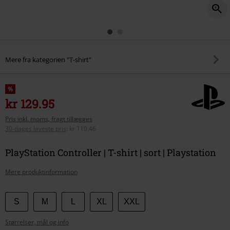
Mere fra kategorien "T-shirt"
%
kr 129.95
Pris inkl. moms, fragt tillægges
30-dages laveste pris
:
kr 110.46
PlayStation Controller | T-shirt | sort | Playstation
Mere produktinformation
Vælg
S
M
L
XL
XXL
din
Størrelser, mål og info
størrelse