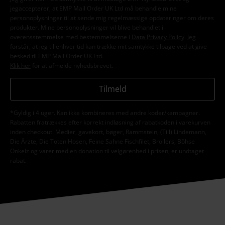
jegaccepterer, at EMP Mail Order UK Ltd må behandle mine
personoplysninger til at sende mig regelmæssige opdateringer om deres
produkter. Mine personoplysninger vil blive behandlet i
overensstemmelse med bestemmelserne i
Data Privacy Policy
. Jeg
forstår, at jeg til enhver tid kan trække mit samtykke tilbage ved at give
besked til EMP Mail Order UK Ltd.
Klik her
for at afmelde nyhedsbrevet.
Tilmeld
*Gyldig i 4 uger. Kan ikke kombineres med andre koder/kampagner.
Rabatten fratrækkes efter korrekt indløsning af rabatkoden i varekurven
inden checkout. Medier, gavekort, bøger, Rammstein, (Till) Lindemann,
Die Ärzte, Die Toten Hosen, Feine Sahne Fischfilet, Broilers, Böhse
Onkelz og varer med en donation til velgørenhed i prisen, er undtaget
rabat.