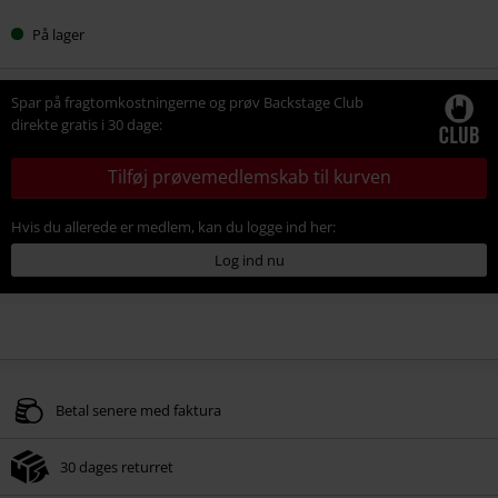
På lager
Spar på fragtomkostningerne og prøv Backstage Club
direkte gratis i 30 dage:
Tilføj prøvemedlemskab til kurven
Hvis du allerede er medlem, kan du logge ind her:
Log ind nu
Betal senere med faktura
30 dages returret