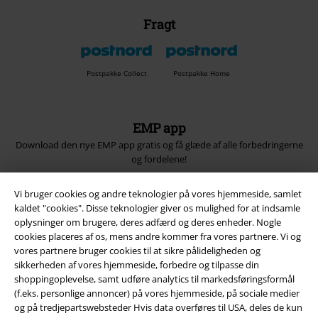
Fragt
Postpakke Collect
Postpakke Home
EMP app
Download den nye EMP app gratis og få glæde af alle forbedringerne
og fordelene!
Vi bruger cookies og andre teknologier på vores hjemmeside, samlet
kaldet "cookies". Disse teknologier giver os mulighed for at indsamle
oplysninger om brugere, deres adfærd og deres enheder. Nogle
cookies placeres af os, mens andre kommer fra vores partnere. Vi og
A Warner Music Group Company
vores partnere bruger cookies til at sikre pålideligheden og
sikkerheden af ​​vores hjemmeside, forbedre og tilpasse din
shoppingoplevelse, samt udføre analytics til markedsføringsformål
(f.eks. personlige annoncer) på vores hjemmeside, på sociale medier
og på tredjepartswebsteder Hvis data overføres til USA, deles de kun