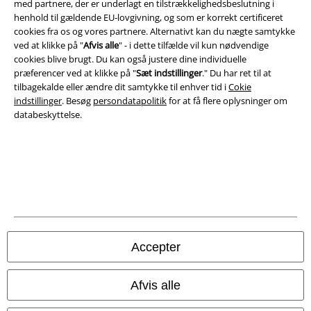
med partnere, der er underlagt en tilstrækkelighedsbeslutning i
henhold til gældende EU-lovgivning, og som er korrekt certificeret
cookies fra os og vores partnere. Alternativt kan du nægte samtykke
ved at klikke på "
Afvis alle
" - i dette tilfælde vil kun nødvendige
cookies blive brugt. Du kan også justere dine individuelle
præferencer ved at klikke på "
Sæt indstillinger
." Du har ret til at
tilbagekalde eller ændre dit samtykke til enhver tid i
Cokie
indstillinger
. Besøg
persondatapolitik
for at få flere oplysninger om
databeskyttelse.
Juridisk
Salgs-, medlems- & leveringsbetingelser
Om EMP Danmark
Persondatapolitik
Accepter
Bortskaffelse af affald og miljøbeskyttelse
Overensstemmelseserklæring
Afvis alle