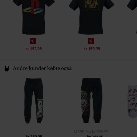
%
%
kr 152.95
kr 159.95
Andre kunder købte også
MSRP
Fra
kr 399.95
kr 389.95