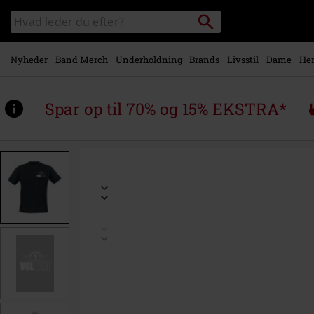
Gå til
Søg
Søg
hovedindhold
sortiment
Nyheder
Band Merch
Underholdning
Brands
Livsstil
Dame
Her
Spar op til 70% og 15% EKSTRA*
https://www.emp-
shop.dk/p/pocket-
print/527127.html