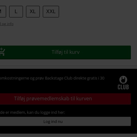
M
L
XL
XXL
l og info
se
Tilføj til kurv
omkostningerne og prøv Backstage Club direkte gratis i 30
Tilføj prøvemedlemskab til kurven
ede er medlem, kan du logge ind her:
Log ind nu