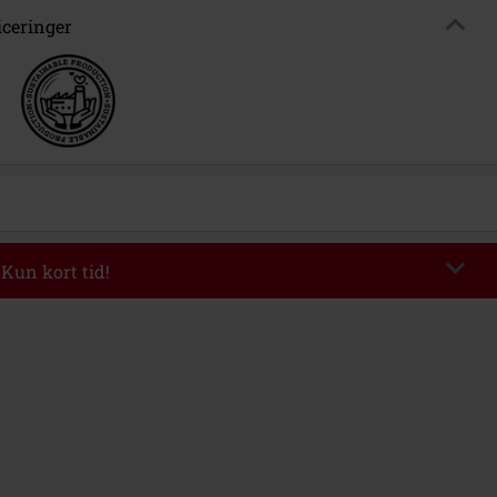
iceringer
 Kun kort tid!
de
WEEKEND
Kopier rabatkode
kl 09-08-2026
inimum ordreværdi 399.95 kr.
ndtastet koden, fratrækkes rabatten automatisk ved afslutningen af ​​din ordre.
ineres med andre Salgsfremmende koder. Undtaget fra reduktionen er
 billetter, Rammstein, (Till) Lindemann, Böhse Onkelz, Slagtekyllinger, Die
en Hosen, Metality, værdibeviser og genstande, der inkluderer et