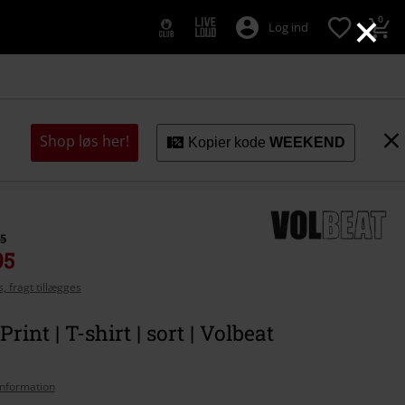
×
0
Log ind
Shop løs her!
Kopier kode
WEEKEND
95
95
, fragt tillægges
rint | T-shirt | sort | Volbeat
nformation