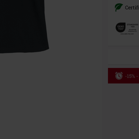
Certif
-15% -
Rabatko
Gælder indtil 
Kun online. M
Efter du har i
Kan ikke komb
bøger, medier,
Ärzte, Die Tot