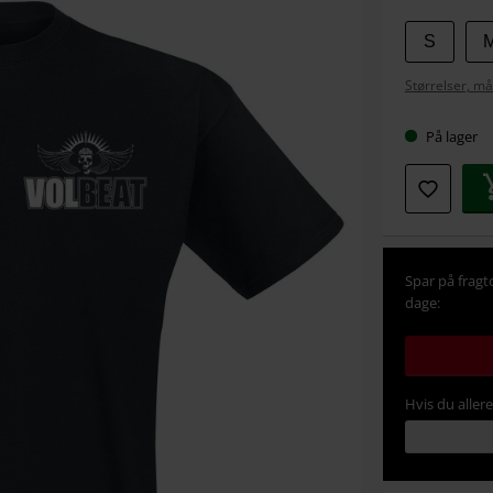
Vælg
S
din
Størrelser, må
størrel
På lager
Spar på fragt
dage:
Hvis du aller