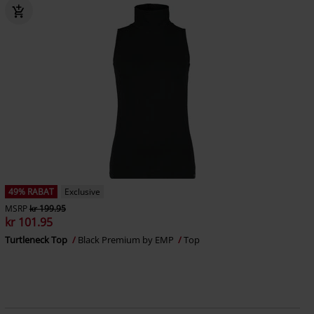
49% RABAT
Exclusive
MSRP
kr 199.95
kr 101.95
Turtleneck Top
Black Premium by EMP
Top