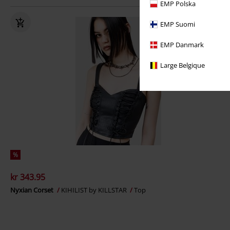
EMP Polska
EMP Suomi
EMP Danmark
Large Belgique
%
kr 343.95
Nyxian Corset
KIHILIST by KILLSTAR
Top