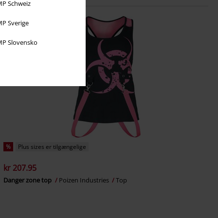
P Schweiz
P Sverige
P Slovensko
%
Plus sizes er tilgængelige
kr 207.95
Danger zone top
Poizen Industries
Top