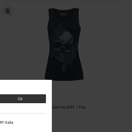
65% RABAT
Exclusive
MSRP
kr 299.95
Ok
kr 103.95
Longing For Evil
Black Premium by EMP
Top
P Italia