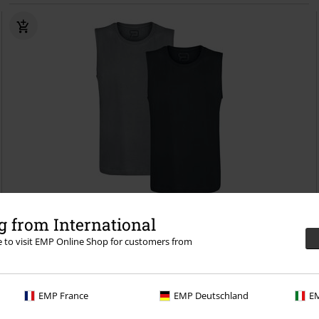
Lav lagerbeholdning
Exclusive
 from International
MSRP
kr 399.95
kr 159.95
re to visit EMP Online Shop for customers from
Double Tank
RED by EMP
Tanktop
EMP France
EMP Deutschland
EM