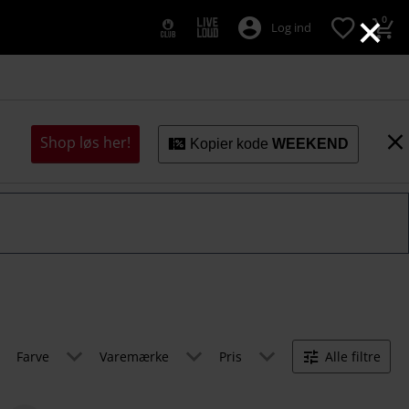
×
0
Log ind
Shop løs her!
Kopier kode
WEEKEND
Farve
Varemærke
Pris
Alle filtre