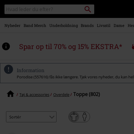
Gå til
Søg
Søg
hovedindhold
sortiment
Nyheder
Band Merch
Underholdning
Brands
Livsstil
Dame
Her
Spar op til 70% og 15% EKSTRA*
Information
Porodise (557616) fås ikke længere. Tjek vores nyheder, du kan he
Toppe (802)
Tøj & accessories
Overdele