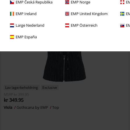
EMP Česká Republika
EMP Norge
EM
EMP Ireland
EMP United Kingdom
EM
Large Nederland
EMP Österreich
EM
EMP España
Lav lagerbeholdning
Exclusive
MSRP
kr 399.95
kr 349.95
Viola
Gothicana by EMP
Top