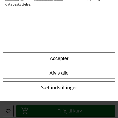
databeskyttelse.
Juridisk
Salgs-, medlems- & leveringsbetingelser
Om EMP Danmark
Persondatapolitik
Bortskaffelse af affald og miljøbeskyttelse
Accepter
Overensstemmelseserklæring
Afvis alle
Oplysninger om tilgængelighed
Sæt indstillinger
Cokie indstillinger
Bekræft annullering
Tilføj til kurv
Alle priser er inkl. moms. Oplyst leveringstid er et estimat og ikke