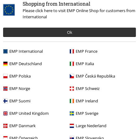
Shopping from International
Please click here to visit EMP Online Shop for customers from
International
0 Anmeldelser
Ok
Fortæl os din mening om denne vare "Portrait Eddie
Circle".
EMP International
EMP France
Skriv anmeldelse
EMP Deutschland
EMP Italia
EMP Polska
EMP Česká Republika
EMP Norge
EMP Schweiz
EMP Suomi
EMP Ireland
EMP United Kingdom
EMP Sverige
EMP Danmark
Large Nederland
Senest besøgt
EMP Österreich
EMP Slovensko