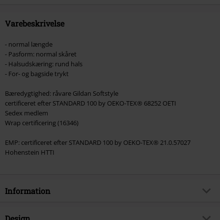
Onkelz, Slagtekyllinger, Die Ärzte, Die Toten Hosen, Metality, værdibeviser
og genstande, der inkluderer et donationsbidrag.
Varebeskrivelse
- normal længde
- Pasform: normal skåret
- Halsudskæring: rund hals
- For- og bagside trykt
Bæredygtighed: råvare Gildan Softstyle
certificeret efter STANDARD 100 by OEKO-TEX® 68252 OETI
Sedex medlem
Wrap certificering (16346)
EMP: certificeret efter STANDARD 100 by OEKO-TEX® 21.0.57027
Hohenstein HTTI
Information
Artikelnr.
583841
Design