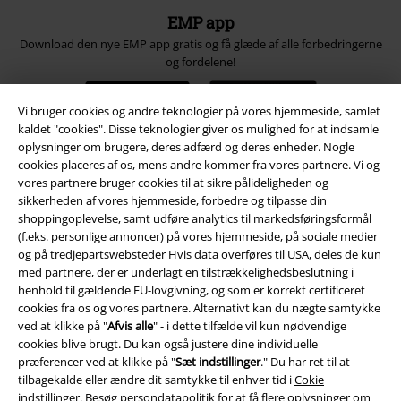
EMP app
Download den nye EMP app gratis og få glæde af alle forbedringerne
og fordelene!
Vi bruger cookies og andre teknologier på vores hjemmeside, samlet
kaldet "cookies". Disse teknologier giver os mulighed for at indsamle
oplysninger om brugere, deres adfærd og deres enheder. Nogle
cookies placeres af os, mens andre kommer fra vores partnere. Vi og
A Warner Music Group Company
vores partnere bruger cookies til at sikre pålideligheden og
sikkerheden af ​​vores hjemmeside, forbedre og tilpasse din
shoppingoplevelse, samt udføre analytics til markedsføringsformål
(f.eks. personlige annoncer) på vores hjemmeside, på sociale medier
og på tredjepartswebsteder Hvis data overføres til USA, deles de kun
med partnere, der er underlagt en tilstrækkelighedsbeslutning i
henhold til gældende EU-lovgivning, og som er korrekt certificeret
cookies fra os og vores partnere. Alternativt kan du nægte samtykke
ved at klikke på "
Afvis alle
" - i dette tilfælde vil kun nødvendige
cookies blive brugt. Du kan også justere dine individuelle
præferencer ved at klikke på "
Sæt indstillinger
." Du har ret til at
tilbagekalde eller ændre dit samtykke til enhver tid i
Cokie
indstillinger
. Besøg
persondatapolitik
for at få flere oplysninger om