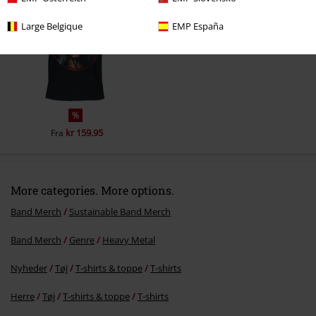
Large Belgique
EMP España
%
kr 159.95
Fra
More categories. More options.
Band Merch
Sustainable Band Merch
Band Merch
Genre
Heavy Metal
Nyheder
Tøj
T-shirts & toppe
T-shirts
Herre
Tøj
T-shirts & toppe
T-shirts