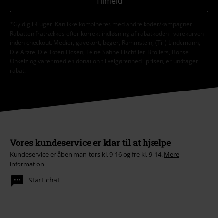
Tilmeld
*Gyldig i 4 uger. Kan ikke kombineres med andre koder/kampagner.
Rabatten fratrækkes efter korrekt indløsning af rabatkoden i varekurven
inden checkout. Medier, gavekort, bøger, Rammstein, (Till) Lindemann,
Die Ärzte, Die Toten Hosen, Feine Sahne Fischfilet, Broilers, Böhse
Onkelz og varer med en donation til velgørenhed i prisen, er undtaget
rabat.
Vores kundeservice er klar til at hjælpe
Kundeservice er åben man-tors kl. 9-16 og fre kl. 9-14.
Mere
information
Start chat