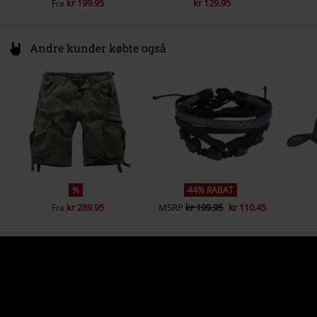
kr 199.95
kr 129.95
Fra
Andre kunder købte også
%
44% RABAT
kr 289.95
MSRP
kr 199.95
kr 110.45
Fra