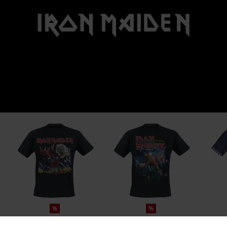
%
%
kr 161.45
kr 161.45
Fra
Fra