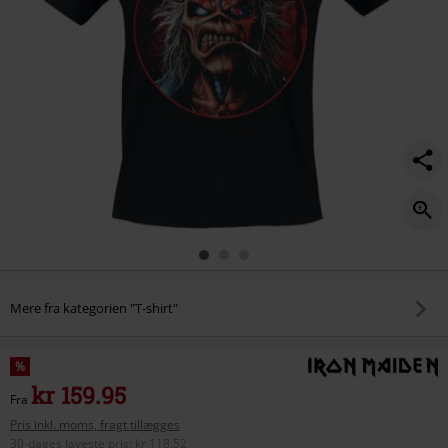
Mere fra kategorien "T-shirt"
%
kr 159.95
Fra
Pris inkl. moms, fragt tillægges
30-dages laveste pris
:
kr 118.52