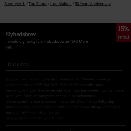
Band Merch
Top Bands
Iron Maiden
50 Years Anniversary
15%
Nyhedsbrev
rabat
Tilmeld dig nu og få en rabatkode på 15%!
Mere
info
Jeg giver hermed samtykke til at modtage EMP Nyhedsbrevet og
jegaccepterer, at EMP Mail Order UK Ltd må behandle mine
personoplysninger til at sende mig regelmæssige opdateringer om deres
produkter. Mine personoplysninger vil blive behandlet i
overensstemmelse med bestemmelserne i
Data Privacy Policy
. Jeg
forstår, at jeg til enhver tid kan trække mit samtykke tilbage ved at give
besked til EMP Mail Order UK Ltd.
Klik her
for at afmelde nyhedsbrevet.