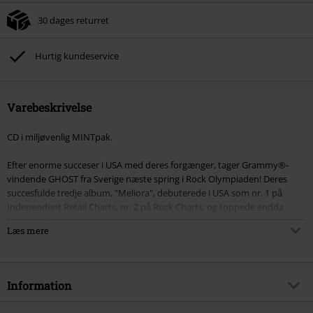
30 dages returret
Hurtig kundeservice
Varebeskrivelse
CD i miljøvenlig MINTpak.
Efter enorme succeser i USA med deres forgænger, tager Grammy®-
vindende GHOST fra Sverige næste spring i Rock Olympiaden! Deres
succesfulde tredje album, "Meliora", debuterede i USA som nr. 1 på
Independent Retail Charts, nr. 2 på Rock Charts, og toppede endda
Billboard Top 200 Album Chart. Det solgte mere end en kvart million
Læs mere
eksemplerer på verdensplan. EP'en "Popestar" sprang efterfølgende helt
op på førstepladsen på Billboards Top Rock Album Charts! Nu kommer
så det fjerde studiealbum "Prequelle" og mon ikke igen GHOST stryger
til tops med endnu et mesterværk?
Information