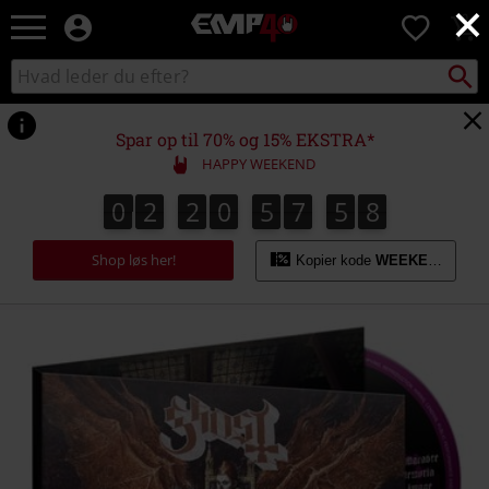
×
EMP
0
-
Musik,
Søg
Søg
film,
sortiment
TV
og
Spar op til 70% og 15% EKSTRA*
gaming
HAPPY WEEKEND
merch
-
0
2
2
0
5
7
5
8
0
2
2
0
5
7
5
7
7
8
0
9
8
alternativ
mode
Shop løs her!
Kopier kode
WEEKEND
https://www.emp-
shop.dk/p/prequelle/381329St.html