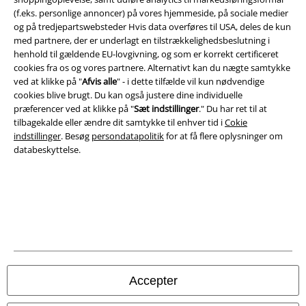
(f.eks. personlige annoncer) på vores hjemmeside, på sociale medier
og på tredjepartswebsteder Hvis data overføres til USA, deles de kun
Om EMP Danmark
med partnere, der er underlagt en tilstrækkelighedsbeslutning i
henhold til gældende EU-lovgivning, og som er korrekt certificeret
Persondatapolitik
cookies fra os og vores partnere. Alternativt kan du nægte samtykke
ved at klikke på "
Afvis alle
" - i dette tilfælde vil kun nødvendige
Bortskaffelse af affald og miljøbeskyttelse
cookies blive brugt. Du kan også justere dine individuelle
præferencer ved at klikke på "
Sæt indstillinger
." Du har ret til at
Overensstemmelseserklæring
tilbagekalde eller ændre dit samtykke til enhver tid i
Cokie
indstillinger
. Besøg
persondatapolitik
for at få flere oplysninger om
databeskyttelse.
Oplysninger om tilgængelighed
Cokie indstillinger
Bekræft annullering
Alle priser er inkl. moms. Oplyst leveringstid er et estimat og ikke
garanteret.
© 1986-2026 E.M.P. Merchandising HGmbH
Accepter