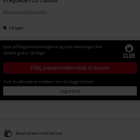
Mere produktinformation
På lager
Spar på fragtomkostningerne og prøv Backstage Club
direkte gratis i 30 dage:
Tilføj prøvemedlemskab til kurven
Hvis du allerede er medlem, kan du logge ind her:
Log ind nu
Betal senere med faktura