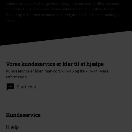
inden checkout. Medier, gavekort, bøger, Rammstein, (Till) Lindemann,
Die Ärzte, Die Toten Hosen, Feine Sahne Fischfilet, Broilers, Böhse
Onkelz og varer med en donation til velgørenhed i prisen, er undtaget
rabat.
Vores kundeservice er klar til at hjælpe
Kundeservice er åben man-tors kl. 9-16 og fre kl. 9-14.
Mere
information
Start chat
Kundeservice
Hjælp