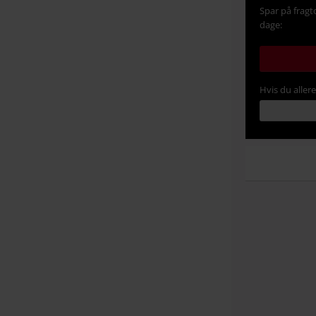
Spar på fragt
dage:
Hvis du aller