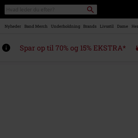
Gå til
Søg
Søg
hovedindhold
sortiment
Nyheder
Band Merch
Underholdning
Brands
Livsstil
Dame
Her
Spar op til 70% og 15% EKSTRA*
https://www.emp-
shop.dk/p/primrose-
path/572320St.html