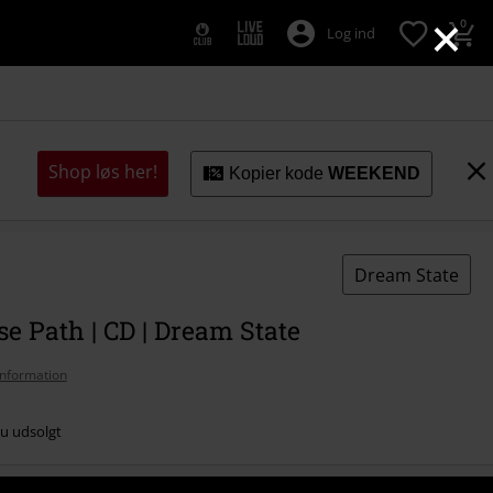
×
0
Log ind
Shop løs her!
Kopier kode
WEEKEND
Dream State
e Path | CD | Dream State
nformation
nu udsolgt