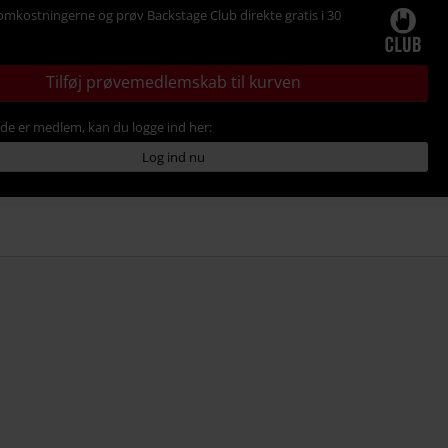
omkostningerne og prøv Backstage Club direkte gratis i 30
Tilføj prøvemedlemskab til kurven
ede er medlem, kan du logge ind her:
Log ind nu