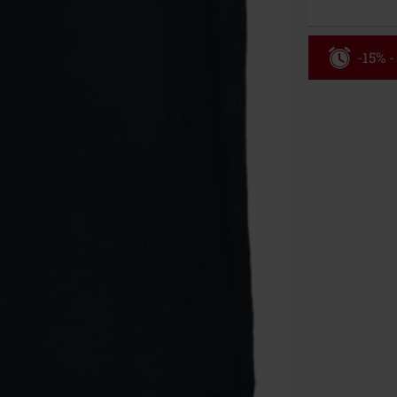
-15% -
Rabatko
Gælder indtil 
Kun online. M
Efter du har i
Kan ikke komb
bøger, medier,
Ärzte, Die Tot
donationsbidr