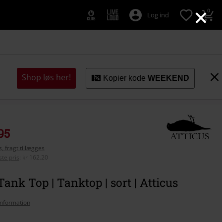
×
0
Log ind
Shop løs her!
Kopier kode
WEEKEND
95
, fragt tillægges
te pris
:
kr 162.20
nk Top | Tanktop | sort | Atticus
nformation