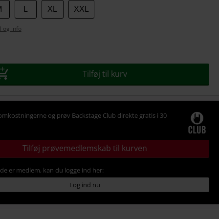
M
L
XL
XXL
l og info
se
Tilføj til kurv
omkostningerne og prøv Backstage Club direkte gratis i 30
Tilføj prøvemedlemskab til kurven
ede er medlem, kan du logge ind her:
Log ind nu