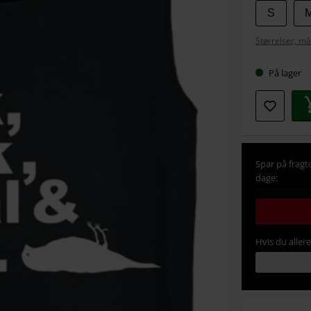
Vælg
S
din
Størrelser, må
størrel
På lager
Spar på fragt
dage:
Hvis du aller