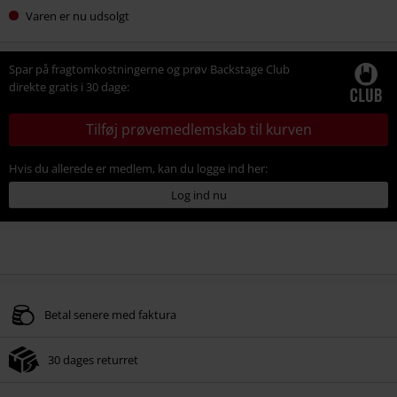
Varen er nu udsolgt
Spar på fragtomkostningerne og prøv Backstage Club
direkte gratis i 30 dage:
Tilføj prøvemedlemskab til kurven
Hvis du allerede er medlem, kan du logge ind her:
Log ind nu
Betal senere med faktura
30 dages returret