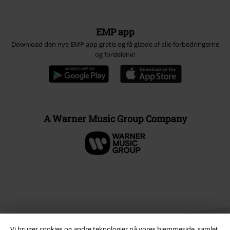
EMP app
Download den nye EMP app gratis og få glæde af alle forbedringerne
og fordelene!
A Warner Music Group Company
Vi bruger cookies og andre teknologier på vores hjemmeside, samlet