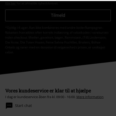
Klik her
for at afmelde nyhedsbrevet.
Tilmeld
*Gyldig i 4 uger. Kan ikke kombineres med andre koder/kampagner.
Rabatten fratrækkes efter korrekt indløsning af rabatkoden i varekurven
inden checkout. Medier, gavekort, bøger, Rammstein, (Till) Lindemann,
Die Ärzte, Die Toten Hosen, Feine Sahne Fischfilet, Broilers, Böhse
Onkelz og varer med en donation til velgørenhed i prisen, er undtaget
rabat.
Vores kundeservice er klar til at hjælpe
I dag er kundeservice åben fra kl. 09:00 - 16:00.
Mere information
Start chat