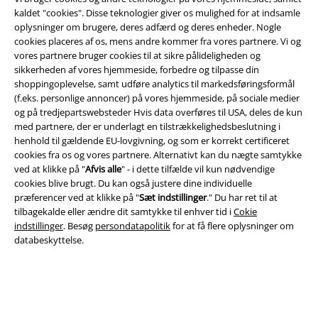
kaldet "cookies". Disse teknologier giver os mulighed for at indsamle
oplysninger om brugere, deres adfærd og deres enheder. Nogle
cookies placeres af os, mens andre kommer fra vores partnere. Vi og
Juridisk
vores partnere bruger cookies til at sikre pålideligheden og
sikkerheden af ​​vores hjemmeside, forbedre og tilpasse din
Salgs-, medlems- & leveringsbetingelser
shoppingoplevelse, samt udføre analytics til markedsføringsformål
(f.eks. personlige annoncer) på vores hjemmeside, på sociale medier
Om EMP Danmark
og på tredjepartswebsteder Hvis data overføres til USA, deles de kun
med partnere, der er underlagt en tilstrækkelighedsbeslutning i
Persondatapolitik
henhold til gældende EU-lovgivning, og som er korrekt certificeret
cookies fra os og vores partnere. Alternativt kan du nægte samtykke
ved at klikke på "
Afvis alle
" - i dette tilfælde vil kun nødvendige
Bortskaffelse af affald og miljøbeskyttelse
cookies blive brugt. Du kan også justere dine individuelle
præferencer ved at klikke på "
Sæt indstillinger
." Du har ret til at
Overensstemmelseserklæring
tilbagekalde eller ændre dit samtykke til enhver tid i
Cokie
indstillinger
. Besøg
persondatapolitik
for at få flere oplysninger om
Oplysninger om tilgængelighed
databeskyttelse.
Cokie indstillinger
Bekræft annullering