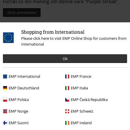
Fortæl os din mening om denne vare "Purple Streak".
Skriv anmeldelse
Shopping from International
Please click here to visit EMP Online Shop for customers from
International
Ok
EMP International
EMP France
EMP Deutschland
EMP Italia
More categories. More options.
EMP Polska
EMP Česká Republika
Dame
Smykker, damer
Halskæder
EMP Norge
EMP Schweiz
Nyheder
Smykker
Halskæder
EMP Suomi
EMP Ireland
Tøj & accessories
Smykker og Extras
Halskæder