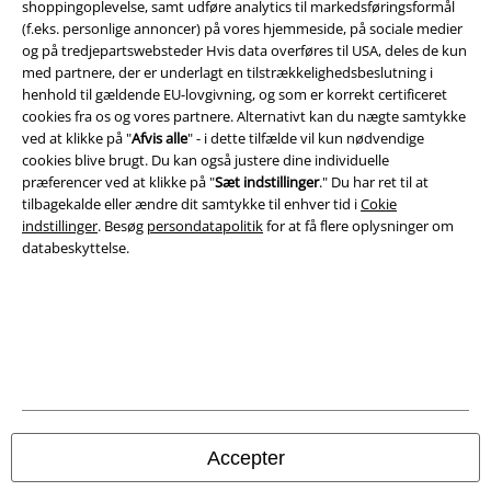
shoppingoplevelse, samt udføre analytics til markedsføringsformål
(f.eks. personlige annoncer) på vores hjemmeside, på sociale medier
og på tredjepartswebsteder Hvis data overføres til USA, deles de kun
Juridisk
med partnere, der er underlagt en tilstrækkelighedsbeslutning i
henhold til gældende EU-lovgivning, og som er korrekt certificeret
Salgs-, medlems- & leveringsbetingelser
cookies fra os og vores partnere. Alternativt kan du nægte samtykke
ved at klikke på "
Afvis alle
" - i dette tilfælde vil kun nødvendige
Om EMP Danmark
cookies blive brugt. Du kan også justere dine individuelle
præferencer ved at klikke på "
Sæt indstillinger
." Du har ret til at
tilbagekalde eller ændre dit samtykke til enhver tid i
Cokie
Persondatapolitik
indstillinger
. Besøg
persondatapolitik
for at få flere oplysninger om
databeskyttelse.
Bortskaffelse af affald og miljøbeskyttelse
Overensstemmelseserklæring
Oplysninger om tilgængelighed
Cokie indstillinger
Bekræft annullering
Accepter