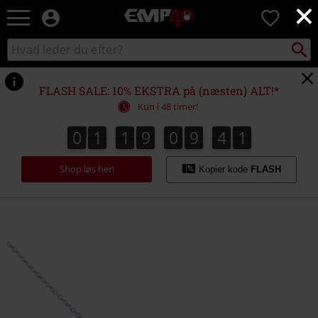
×
EMP
0
-
Musik,
Søg
Søg
film,
sortiment
TV
og
FLASH SALE: 10% EKSTRA på (næsten) ALT!*
gaming
Kun i 48 timer!
merch
-
0
1
1
9
0
9
4
1
0
1
1
9
0
9
4
0
2
0
1
alternativ
mode
Shop løs her!
Kopier kode
FLASH
https://www.emp-
shop.dk/p/purple-
streak/573945St.html