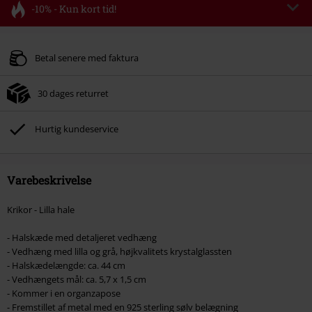
-10% - Kun kort tid!
Rabatkode
FLASH
Kopier rabatkode
Gælder indtil kl 11-08-2026
Betal senere med faktura
Kun online. Minimum ordreværdi 399.95 kr.
30 dages returret
Efter du har indtastet koden, fratrækkes rabatten automatisk ved
afslutningen af ​​din ordre.
Hurtig kundeservice
Kan ikke kombineres med andre Salgsfremmende koder. Undtaget fra
reduktionen er bøger, medier, billetter, Rammstein, (Till) Lindemann, Böhse
Onkelz, Slagtekyllinger, Die Ärzte, Die Toten Hosen, Metality, værdibeviser
og genstande, der inkluderer et donationsbidrag.
Varebeskrivelse
Krikor - Lilla hale
- Halskæde med detaljeret vedhæng
- Vedhæng med lilla og grå, højkvalitets krystalglassten
- Halskædelængde: ca. 44 cm
- Vedhængets mål: ca. 5,7 x 1,5 cm
- Kommer i en organzapose
- Fremstillet af metal med en 925 sterling sølv belægning