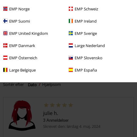
0
EMP Norge
EMP Schweiz
0
EMP Suomi
EMP Ireland
0
EMP United Kingdom
EMP Sverige
Fortæl os din mening om denne vare "Ramona lace".
EMP Danmark
Large Nederland
Skriv anmeldelse
EMP Österreich
EMP Slovensko
Large Belgique
EMP España
How do reviews work?
Sortér efter
Dato
Hjælpsom
julie h.
3 Anmeldelser
Skrevet den: lørdag 4. maj, 2024