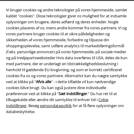
Vi bruger cookies og andre teknologier på vores hjemmeside, samlet
kaldet "cookies". Disse teknologier giver os mulighed for at indsamle
oplysninger om brugere, deres adfærd og deres enheder. Nogle
cookies placeres af os, mens andre kommer fra vores partnere. Vi og
vores partnere bruger cookies til at sikre pålideligheden og
sikkerheden af ​​vores hjemmeside, forbedre og tilpasse din
Juridisk
shoppingoplevelse, samt udføre analytics til markedsføringsformål
(f.eks. personlige annoncer) på vores hjemmeside, på sociale medier
Salgs-, medlems- & leveringsbetingelser
og på tredjepartswebsteder Hvis data overføres til USA, deles de kun
med partnere, der er underlagt en tilstrækkelighedsbeslutning i
henhold til gældende EU-lovgivning, og som er korrekt certificeret
Om EMP Danmark
cookies fra os og vores partnere. Alternativt kan du nægte samtykke
ved at klikke på "
Afvis alle
" - i dette tilfælde vil kun nødvendige
Persondatapolitik
cookies blive brugt. Du kan også justere dine individuelle
præferencer ved at klikke på "
Sæt indstillinger
." Du har ret til at
Bortskaffelse af affald og miljøbeskyttelse
tilbagekalde eller ændre dit samtykke til enhver tid i
Cokie
indstillinger
. Besøg
persondatapolitik
for at få flere oplysninger om
Overensstemmelseserklæring
databeskyttelse.
Oplysninger om tilgængelighed