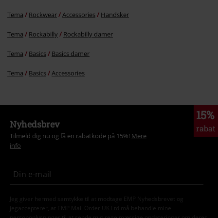
Tema
Rockwear
Accessories
Handsker
Send kommentar
Tema
Rockabilly
Rockabilly damer
Tema
Basics
Basics damer
Tema
Basics
Accessories
15%
Nyhedsbrev
rabat
Tilmeld dig nu og få en rabatkode på 15%!
Mere
info
Jeg giver hermed samtykke til at modtage EMP Nyhedsbrevet og
jegaccepterer, at EMP Mail Order UK Ltd må behandle mine
personoplysninger til at sende mig regelmæssige opdateringer om deres