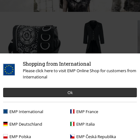
Shopping from International
Please click here to visit EMP Online Shop for customers from
International
kr 339.95
kr 689.95
Fra
Ok
1 Anmeldelser
EMP International
EMP France
5
EMP Deutschland
EMP Italia
1
EMP Polska
EMP Česká Republika
0