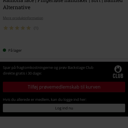
Alternative
Mere produktinformation
(1)
Vælg
På lager
din
størrelse
Spar på fragtomkostningerne og prøv Backstage Club
direkte gratis i 30 dage:
Tilføj prøvemedlemskab til kurven
Hvis du allerede er medlem, kan du logge ind her:
Log ind nu