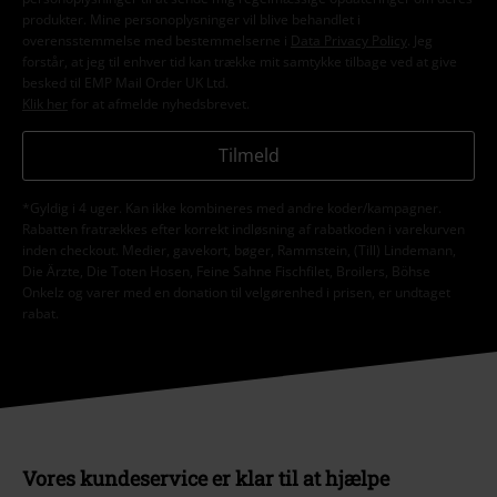
produkter. Mine personoplysninger vil blive behandlet i
overensstemmelse med bestemmelserne i
Data Privacy Policy
. Jeg
forstår, at jeg til enhver tid kan trække mit samtykke tilbage ved at give
besked til EMP Mail Order UK Ltd.
Klik her
for at afmelde nyhedsbrevet.
Tilmeld
*Gyldig i 4 uger. Kan ikke kombineres med andre koder/kampagner.
Rabatten fratrækkes efter korrekt indløsning af rabatkoden i varekurven
inden checkout. Medier, gavekort, bøger, Rammstein, (Till) Lindemann,
Die Ärzte, Die Toten Hosen, Feine Sahne Fischfilet, Broilers, Böhse
Onkelz og varer med en donation til velgørenhed i prisen, er undtaget
rabat.
Vores kundeservice er klar til at hjælpe