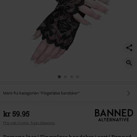
Mere fra kategorien "Fingerløse handsker"
kr 59.95
Pris inkl. moms, fragt tillægges
Ramona lace | Fingerløse handsker | sort | Banned