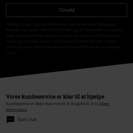
Tilmeld
*Gyldig i 4 uger. Kan ikke kombineres med andre koder/kampagner.
Rabatten fratrækkes efter korrekt indløsning af rabatkoden i varekurven
inden checkout. Medier, gavekort, bøger, Rammstein, (Till) Lindemann,
Die Ärzte, Die Toten Hosen, Feine Sahne Fischfilet, Broilers, Böhse
Onkelz og varer med en donation til velgørenhed i prisen, er undtaget
rabat.
Vores kundeservice er klar til at hjælpe
Kundeservice er åben man-tors kl. 9-16 og fre kl. 9-14.
Mere
information
Start chat