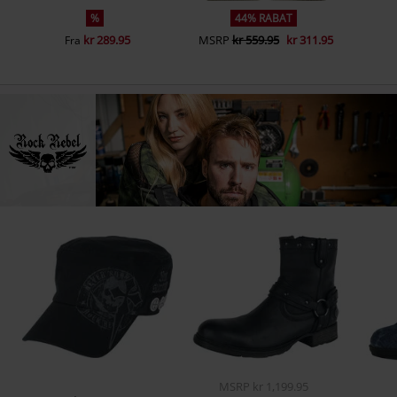
%
44% RABAT
kr 289.95
MSRP
kr 559.95
kr 311.95
Fra
MSRP
kr 1,199.95