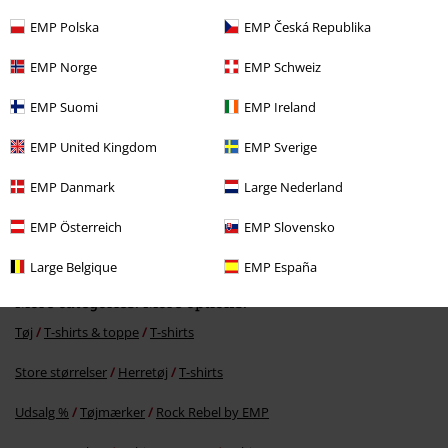
EMP Polska
EMP Česká Republika
EMP Norge
EMP Schweiz
EMP Suomi
EMP Ireland
EMP United Kingdom
EMP Sverige
EMP Danmark
Large Nederland
33% RABAT
MSRP
kr 299.95
kr 199.95
EMP Österreich
EMP Slovensko
Large Belgique
EMP España
More categories. More options.
Tøj
T-shirts & toppe
T-shirts
Store størrelser
Herretøj
T-shirts
Udsalg %
Tøjmærker
Rock Rebel by EMP