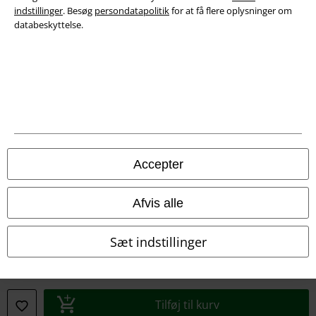
indstillinger
. Besøg
persondatapolitik
for at få flere oplysninger om
databeskyttelse.
Juridisk
Salgs-, medlems- & leveringsbetingelser
Om EMP Danmark
Persondatapolitik
Accepter
Bortskaffelse af affald og miljøbeskyttelse
Overensstemmelseserklæring
Afvis alle
Oplysninger om tilgængelighed
Sæt indstillinger
Cokie indstillinger
Bekræft annullering
Tilføj til kurv