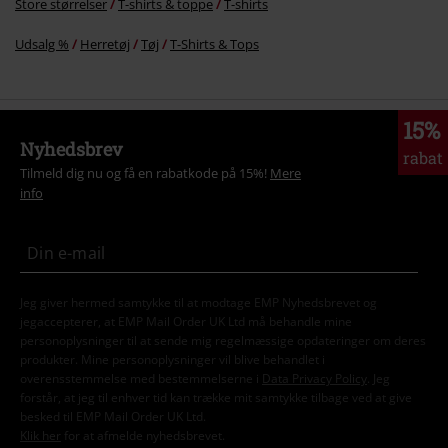
Store størrelser
T-shirts & toppe
T-shirts
Udsalg %
Herretøj
Tøj
T-Shirts & Tops
15%
Nyhedsbrev
rabat
Tilmeld dig nu og få en rabatkode på 15%!
Mere
info
Jeg giver hermed samtykke til at modtage EMP Nyhedsbrevet og
jegaccepterer, at EMP Mail Order UK Ltd må behandle mine
personoplysninger til at sende mig regelmæssige opdateringer om deres
produkter. Mine personoplysninger vil blive behandlet i
overensstemmelse med bestemmelserne i
Data Privacy Policy
. Jeg
forstår, at jeg til enhver tid kan trække mit samtykke tilbage ved at give
besked til EMP Mail Order UK Ltd.
Klik her
for at afmelde nyhedsbrevet.