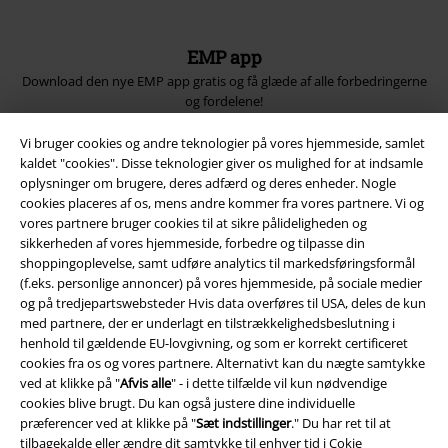
EMP app
Download den nye EMP app gratis og få glæde af alle forbedringerne
og fordelene!
Vi bruger cookies og andre teknologier på vores hjemmeside, samlet
kaldet "cookies". Disse teknologier giver os mulighed for at indsamle
oplysninger om brugere, deres adfærd og deres enheder. Nogle
cookies placeres af os, mens andre kommer fra vores partnere. Vi og
A Warner Music Group Company
vores partnere bruger cookies til at sikre pålideligheden og
sikkerheden af ​​vores hjemmeside, forbedre og tilpasse din
shoppingoplevelse, samt udføre analytics til markedsføringsformål
(f.eks. personlige annoncer) på vores hjemmeside, på sociale medier
og på tredjepartswebsteder Hvis data overføres til USA, deles de kun
med partnere, der er underlagt en tilstrækkelighedsbeslutning i
henhold til gældende EU-lovgivning, og som er korrekt certificeret
cookies fra os og vores partnere. Alternativt kan du nægte samtykke
ved at klikke på "
Afvis alle
" - i dette tilfælde vil kun nødvendige
cookies blive brugt. Du kan også justere dine individuelle
præferencer ved at klikke på "
Sæt indstillinger
." Du har ret til at
tilbagekalde eller ændre dit samtykke til enhver tid i
Cokie