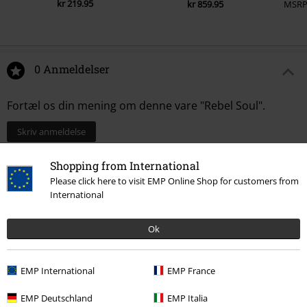
kr 219.95
kr 859.95
MSR
0 Anmeldelser
Fortæl os din mening om denne vare "Rebel Soul".
Skriv anmeldelse
Shopping from International
Please click here to visit EMP Online Shop for customers from
International
Ok
EMP International
EMP France
EMP Deutschland
EMP Italia
Senest besøgt