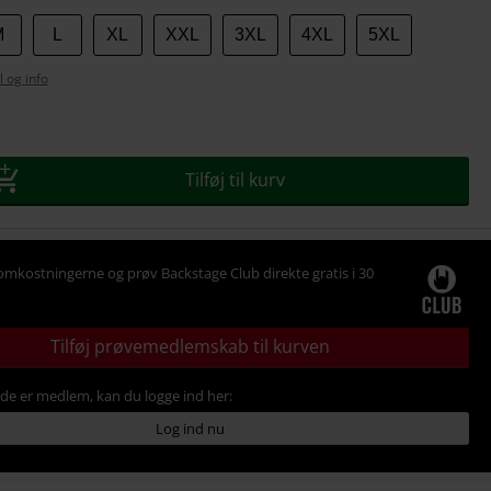
M
L
XL
XXL
3XL
4XL
5XL
l og info
se
Tilføj til kurv
omkostningerne og prøv Backstage Club direkte gratis i 30
Tilføj prøvemedlemskab til kurven
ede er medlem, kan du logge ind her:
Log ind nu