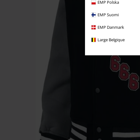
EMP Polska
EMP Suomi
EMP Danmark
Large Belgique