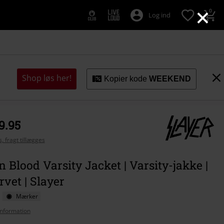
×
0
Log ind
Shop løs her!
Kopier kode
WEEKEND
9.95
, fragt tillægges
n Blood Varsity Jacket | Varsity-jakke |
rvet | Slayer
Mærker
nformation