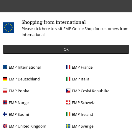
Shopping from International
Please click here to visit EMP Online Shop for customers from
International
Ok
More categories. More options.
Band Merch
Genre
Thrash Metal
EMP International
EMP France
Band Merch
Top Bands
Metallica
Media
Vinyl
EMP Deutschland
EMP Italia
Udsalg %
Medier
Vinyl
EMP Polska
EMP Česká Republika
Band Merch
Medier
Vinyl
EMP Norge
EMP Schweiz
EMP Suomi
EMP Ireland
15%
EMP United Kingdom
EMP Sverige
Nyhedsbrev