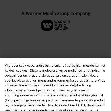
A Warner Music Group Company
Vi bruger cookies og andre teknologier på vores hjemmeside, samlet
kaldet "cookies". Disse teknologier giver os mulighed for at indsamle
oplysninger om brugere, deres adfærd og deres enheder. Nogle
cookies placeres af os, mens andre kommer fra vores partnere. Vi og
Juridisk
vores partnere bruger cookies til at sikre pålideligheden og
sikkerheden af ​​vores hjemmeside, forbedre og tilpasse din
Salgs-, medlems- & leveringsbetingelser
shoppingoplevelse, samt udføre analytics til markedsføringsformål
(f.eks. personlige annoncer) på vores hjemmeside, på sociale medier
og på tredjepartswebsteder Hvis data overføres til USA, deles de kun
Om EMP Danmark
med partnere, der er underlagt en tilstrækkelighedsbeslutning i