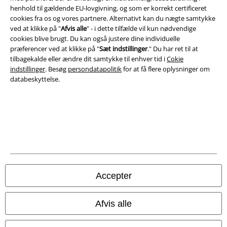
henhold til gældende EU-lovgivning, og som er korrekt certificeret
Persondatapolitik
cookies fra os og vores partnere. Alternativt kan du nægte samtykke
ved at klikke på "
Afvis alle
" - i dette tilfælde vil kun nødvendige
Bortskaffelse af affald og miljøbeskyttelse
cookies blive brugt. Du kan også justere dine individuelle
præferencer ved at klikke på "
Sæt indstillinger
." Du har ret til at
Overensstemmelseserklæring
tilbagekalde eller ændre dit samtykke til enhver tid i
Cokie
indstillinger
. Besøg
persondatapolitik
for at få flere oplysninger om
databeskyttelse.
Oplysninger om tilgængelighed
Cokie indstillinger
Bekræft annullering
Alle priser er inkl. moms. Oplyst leveringstid er et estimat og ikke
garanteret.
© 1986-2026 E.M.P. Merchandising HGmbH
Accepter
Afvis alle
EMP Webshops