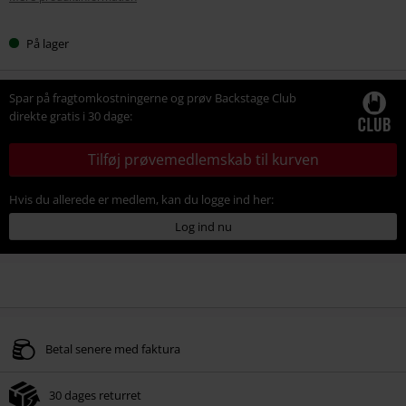
På lager
Spar på fragtomkostningerne og prøv Backstage Club
direkte gratis i 30 dage:
Tilføj prøvemedlemskab til kurven
Hvis du allerede er medlem, kan du logge ind her:
Log ind nu
Betal senere med faktura
30 dages returret