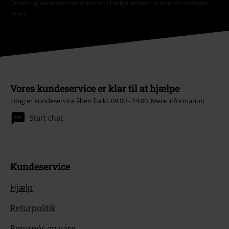
Onkelz og varer med en donation til velgørenhed i prisen, er undtaget
rabat.
Vores kundeservice er klar til at hjælpe
I dag er kundeservice åben fra kl. 09:00 - 14:00.
Mere information
Start chat
Kundeservice
Hjælp
Returpolitik
Returnér en vare