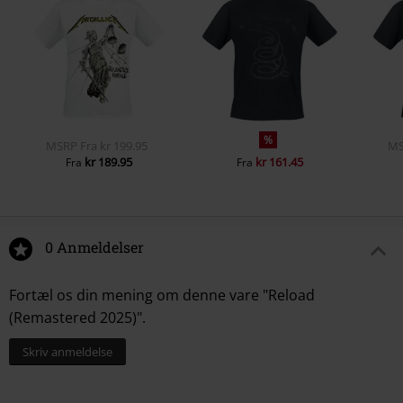
%
MSRP
Fra
kr 199.95
M
kr 189.95
kr 161.45
Fra
Fra
0 Anmeldelser
Fortæl os din mening om denne vare "Reload
(Remastered 2025)".
Skriv anmeldelse