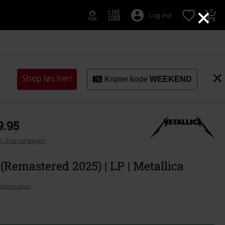
×
0
Log ind
Shop løs her!
Kopier kode
WEEKEND
9.95
, fragt tillægges
(Remastered 2025) | LP | Metallica
nformation