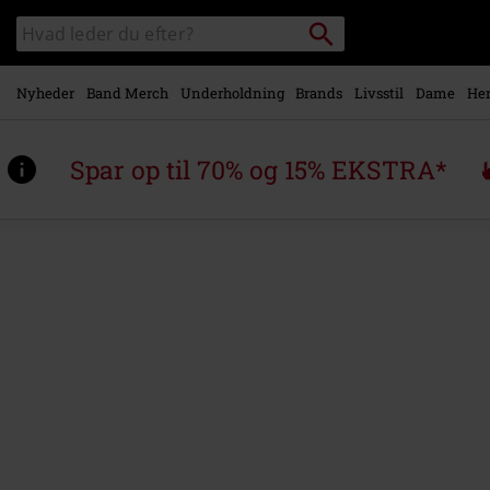
Gå til
Søg
Søg
hovedindhold
sortiment
Nyheder
Band Merch
Underholdning
Brands
Livsstil
Dame
Her
Spar op til 70% og 15% EKSTRA*
https://www.emp-
shop.dk/p/reload-
%28remastered-
2025%29/604514St.html