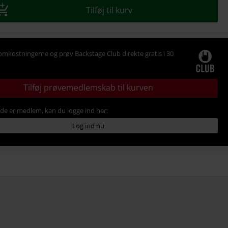
Tilføj til kurv
omkostningerne og prøv Backstage Club direkte gratis i 30
Tilføj prøvemedlemskab til kurven
ede er medlem, kan du logge ind her:
Log ind nu