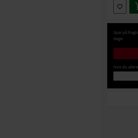
Spar på fragt
dage:
Hvis du aller