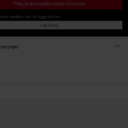
Tilføj prøvemedlemskab til kurven
ede er medlem, kan du logge ind her:
Log ind nu
iceringer