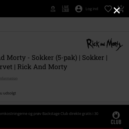
×
0
Log ind
d Morty - Sokker (5-pak) | Sokker |
rvet | Rick And Morty
nformation
nu udsolgt
omkostningerne og prøv Backstage Club direkte gratis i 30