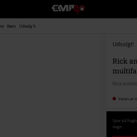
EMP
-
Musik,
film,
re
Børn
Udsalg %
TV
og
gaming
Udsolgt!
merch
-
Rick an
alternativ
mode
multifa
Mere produkti
Varen er 
Spar på fragt
dage: