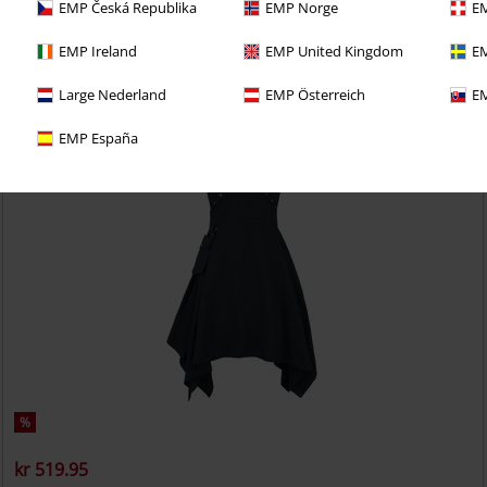
Ophelie Dress
Burleska
Lang kjole
EMP Česká Republika
EMP Norge
EM
EMP Ireland
EMP United Kingdom
EM
Large Nederland
EMP Österreich
EM
EMP España
%
kr 519.95