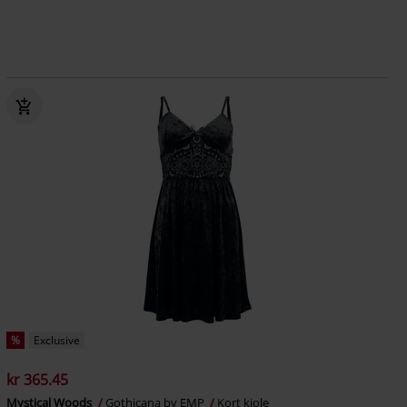
%
Exclusive
kr 365.45
Mystical Woods
Gothicana by EMP
Kort kjole