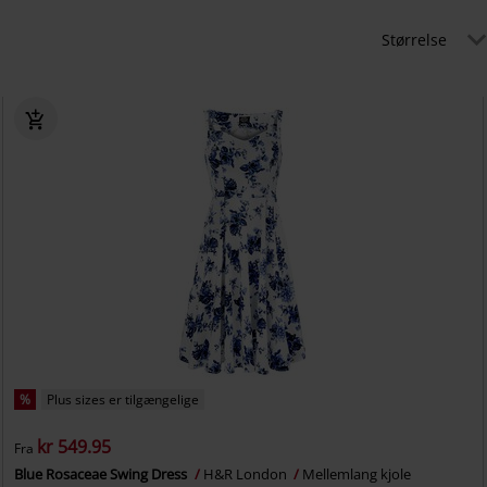
Størrelse
%
Plus sizes er tilgængelige
kr 549.95
Fra
Blue Rosaceae Swing Dress
H&R London
Mellemlang kjole