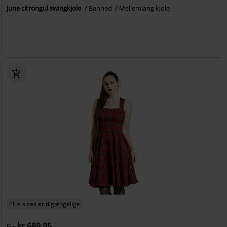
June citrongul swingkjole
Banned
Mellemlang kjole
Plus sizes er tilgængelige
kr 689.95
Fra