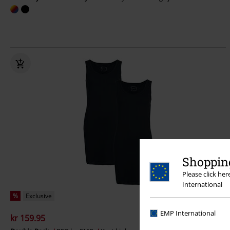
Shopping
Please click he
International
%
Exclusive
EMP International
kr 159.95