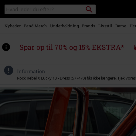
Gå til
Søg
Søg
hovedindhold
sortiment
Nyheder
Band Merch
Underholdning
Brands
Livsstil
Dame
Her
Spar op til 70% og 15% EKSTRA*
Information
Rock Rebel X Lucky 13 - Dress (577470) fås ikke længere. Tjek vor