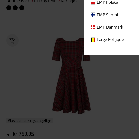
Double-Pack
RED by EMP
Kort kjole
EMP Polska
EMP Suomi
EMP Danmark
Large Belgique
Plus sizes er tilgængelige
kr 759.95
Fra