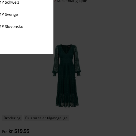
Timea Swing
H&R London
Mellemlang kjole
P Schweiz
P Sverige
P Slovensko
Brodering
Plus sizes er tilgængelige
kr 519.95
Fra