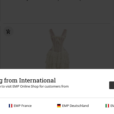
 from International
re to visit EMP Online Shop for customers from
Plus sizes er tilgængelige
EMP France
EMP Deutschland
EM
kr 1,249.95
Fra