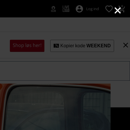
×
0
Log ind
Shop løs her!
Kopier kode
WEEKEND