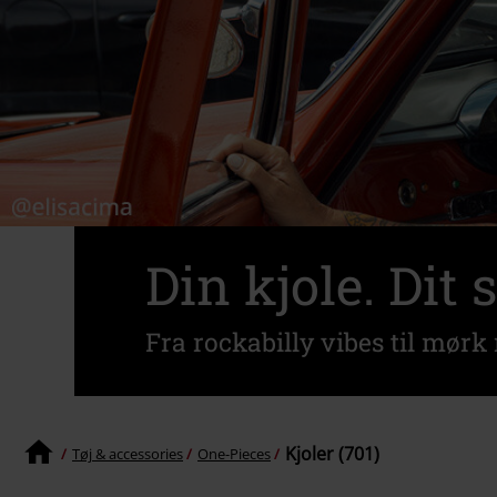
Din kjole. Dit
Fra rockabilly vibes til mørk
Kjoler (701)
Tøj & accessories
One-Pieces