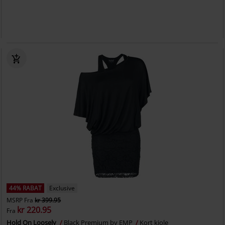
44% RABAT
Exclusive
MSRP
Fra
kr 399.95
kr 220.95
Fra
Hold On Loosely
Black Premium by EMP
Kort kjole