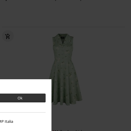
Ok
%
Lav lagerbeholdning
P Italia
kr 499.95
Fra