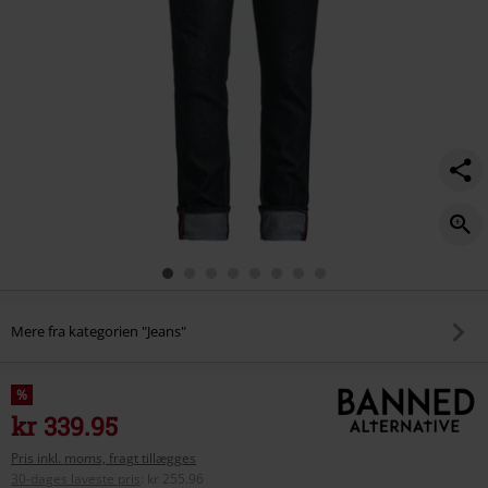
Mere fra kategorien "Jeans"
%
kr 339.95
Pris inkl. moms, fragt tillægges
30-dages laveste pris
:
kr 255.96