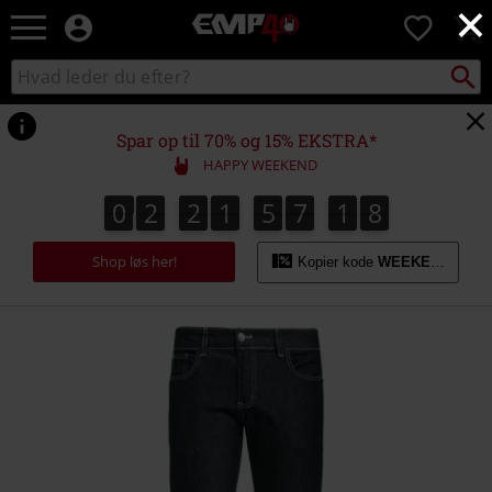
×
EMP
0
-
Musik,
Søg
Søg
film,
sortiment
TV
og
Spar op til 70% og 15% EKSTRA*
gaming
HAPPY WEEKEND
merch
-
0
2
2
1
5
7
1
8
0
2
2
1
5
7
1
7
2
9
7
8
alternativ
mode
Shop løs her!
Kopier kode
WEEKEND
https://www.emp-
shop.dk/p/rockabilly-
slim/376761.html