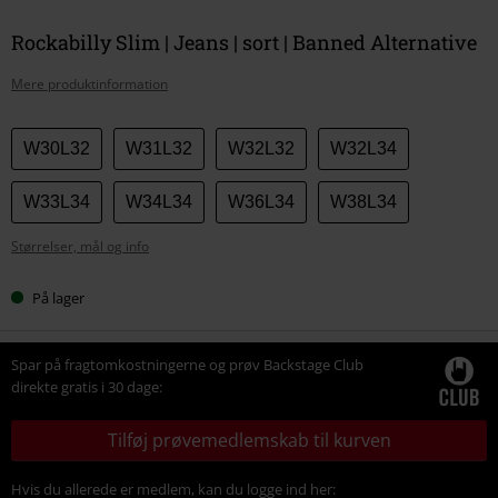
Rockabilly Slim | Jeans | sort | Banned Alternative
Mere produktinformation
Vælg
W30L32
W31L32
W32L32
W32L34
din
størrelse
W33L34
W34L34
W36L34
W38L34
Størrelser, mål og info
På lager
Spar på fragtomkostningerne og prøv Backstage Club
direkte gratis i 30 dage:
Tilføj prøvemedlemskab til kurven
Hvis du allerede er medlem, kan du logge ind her: