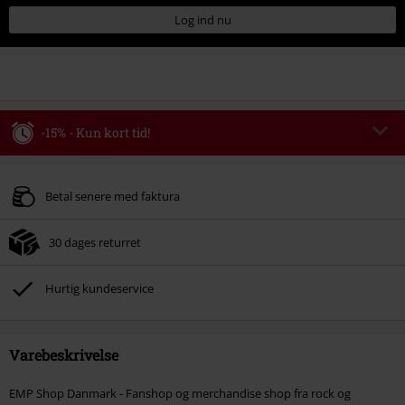
Log ind nu
-15% - Kun kort tid!
Rabatkode
WEEKEND
Kopier rabatkode
Gælder indtil kl 09-08-2026
Betal senere med faktura
Kun online. Minimum ordreværdi 399.95 kr.
30 dages returret
Efter du har indtastet koden, fratrækkes rabatten automatisk ved
afslutningen af ​​din ordre.
Hurtig kundeservice
Kan ikke kombineres med andre Salgsfremmende koder. Undtaget fra
reduktionen er bøger, medier, billetter, Rammstein, (Till) Lindemann, Böhse
Onkelz, Slagtekyllinger, Die Ärzte, Die Toten Hosen, Metality, værdibeviser
og genstande, der inkluderer et donationsbidrag.
Varebeskrivelse
EMP Shop Danmark - Fanshop og merchandise shop fra rock og