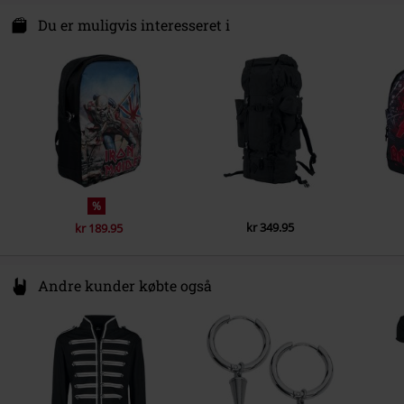
Band
My Chemical Romance
Authorised Rep Compliance Ltd
Ground Floor
Du er muligvis interesseret i
Udgivelsesdato
03-04-2020
Lower Baggot Street 71
Køn
D02P593 Dublin
Unisex
Ireland
compliance@wearerocksax.com
%
kr 349.95
kr 189.95
Andre kunder købte også