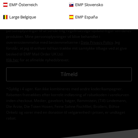
EMP Österreich
EMP Slovensko
Large Belgique
EMP España
Jeg giver hermed samtykke til at modtage EMP Nyhedsbrevet og
jegaccepterer, at EMP Mail Order UK Ltd må behandle mine
personoplysninger til at sende mig regelmæssige opdateringer om deres
produkter. Mine personoplysninger vil blive behandlet i
overensstemmelse med bestemmelserne i
Data Privacy Policy
. Jeg
forstår, at jeg til enhver tid kan trække mit samtykke tilbage ved at give
besked til EMP Mail Order UK Ltd.
Klik her
for at afmelde nyhedsbrevet.
Tilmeld
*Gyldig i 4 uger. Kan ikke kombineres med andre koder/kampagner.
Rabatten fratrækkes efter korrekt indløsning af rabatkoden i varekurven
inden checkout. Medier, gavekort, bøger, Rammstein, (Till) Lindemann,
Die Ärzte, Die Toten Hosen, Feine Sahne Fischfilet, Broilers, Böhse
Onkelz og varer med en donation til velgørenhed i prisen, er undtaget
rabat.