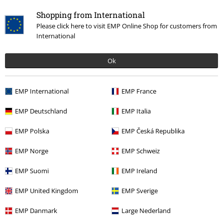
Shopping from International
Please click here to visit EMP Online Shop for customers from
More categories. More options.
International
Band Merch
Accessoires
Ok
Band Merch
Tasker
Accessories
Tasker
Rygsække
EMP International
EMP France
Udsalg %
Dametøj
Accessories
EMP Deutschland
EMP Italia
Band Merch
Genre
Alternative Indie
EMP Polska
EMP Česká Republika
EMP Norge
EMP Schweiz
15%
EMP Suomi
EMP Ireland
Nyhedsbrev
rabat
Tilmeld dig nu og få en rabatkode på 15%!
Mere
EMP United Kingdom
EMP Sverige
info
EMP Danmark
Large Nederland