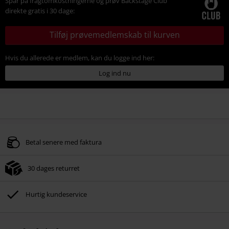
Spar på fragtomkostningerne og prøv Backstage Club
direkte gratis i 30 dage:
Tilføj prøvemedlemskab til kurven
Hvis du allerede er medlem, kan du logge ind her:
Log ind nu
Betal senere med faktura
30 dages returret
Hurtig kundeservice