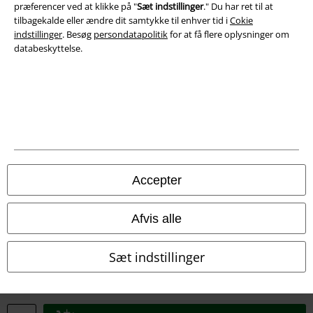
præferencer ved at klikke på "
Sæt indstillinger
." Du har ret til at
Overensstemmelseserklæring
tilbagekalde eller ændre dit samtykke til enhver tid i
Cokie
indstillinger
. Besøg
persondatapolitik
for at få flere oplysninger om
Oplysninger om tilgængelighed
databeskyttelse.
Cokie indstillinger
Bekræft annullering
Alle priser er inkl. moms. Oplyst leveringstid er et estimat og ikke
garanteret.
© 1986-2026 E.M.P. Merchandising HGmbH
Accepter
Afvis alle
EMP Webshops
Sæt indstillinger
EMP International
EMP France