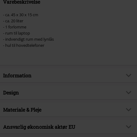
Varebeskrivelse
- ca. 45 x 30 x 15 cm
- ca. 20 liter
- 1 forlomme
- rum til laptop
- indvendigt rum med lynlås
- hul til hovedtelefoner
Information
Artikelnr.
392008
Design
Titel
Rocksax - Parade
Produkttype
Rygsæk
Musikgenre
Materiale & Pleje
Alternative/Indie
Lukke
Lynlås
Produktemne
Bandmerchandise, Bands, Gaver
Ydermateriale
100% Polyester
Farve
Ansvarlig økonomisk aktør EU
sort
Licens
Officiel Licens