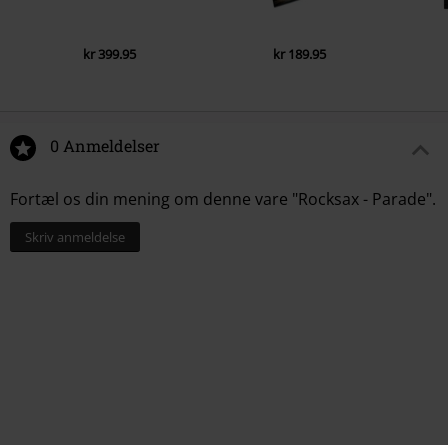
kr 399.95
kr 189.95
0 Anmeldelser
Fortæl os din mening om denne vare "Rocksax - Parade".
Skriv anmeldelse