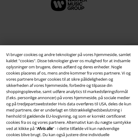
Vi bruger cookies og andre teknologier på vores hjemmeside, samlet
kaldet "cookies". Disse teknologier giver os mulighed for at indsamle
oplysninger om brugere, deres adfærd og deres enheder. Nogle
cookies placeres af os, mens andre kommer fra vores partnere. Vi og
Juridisk
vores partnere bruger cookies til at sikre pålideligheden og
sikkerheden af ​​vores hjemmeside, forbedre og tilpasse din
Salgs-, medlems- & leveringsbetingelser
shoppingoplevelse, samt udføre analytics til markedsføringsformål
(f.eks. personlige annoncer) på vores hjemmeside, på sociale medier
Om EMP Danmark
og på tredjepartswebsteder Hvis data overføres til USA, deles de kun
med partnere, der er underlagt en tilstrækkelighedsbeslutning i
henhold til gældende EU-lovgivning, og som er korrekt certificeret
Persondatapolitik
cookies fra os og vores partnere. Alternativt kan du nægte samtykke
ved at klikke på "
Afvis alle
" - i dette tilfælde vil kun nødvendige
Bortskaffelse af affald og miljøbeskyttelse
cookies blive brugt. Du kan også justere dine individuelle