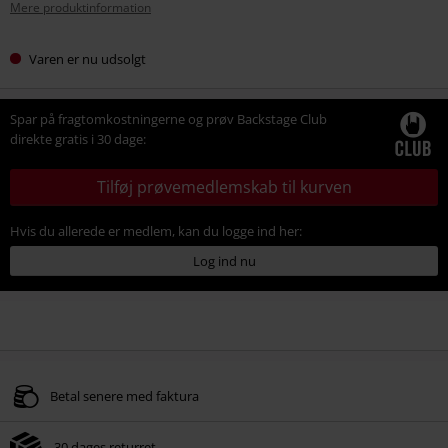
Mere produktinformation
Varen er nu udsolgt
Spar på fragtomkostningerne og prøv Backstage Club
direkte gratis i 30 dage:
Tilføj prøvemedlemskab til kurven
Hvis du allerede er medlem, kan du logge ind her:
Log ind nu
Betal senere med faktura
30 dages returret