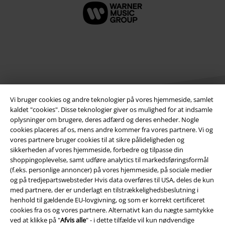
Vi bruger cookies og andre teknologier på vores hjemmeside, samlet
kaldet "cookies". Disse teknologier giver os mulighed for at indsamle
oplysninger om brugere, deres adfærd og deres enheder. Nogle
cookies placeres af os, mens andre kommer fra vores partnere. Vi og
Juridisk
vores partnere bruger cookies til at sikre pålideligheden og
sikkerheden af ​​vores hjemmeside, forbedre og tilpasse din
Salgs-, medlems- & leveringsbetingelser
shoppingoplevelse, samt udføre analytics til markedsføringsformål
(f.eks. personlige annoncer) på vores hjemmeside, på sociale medier
Om EMP Danmark
og på tredjepartswebsteder Hvis data overføres til USA, deles de kun
med partnere, der er underlagt en tilstrækkelighedsbeslutning i
Persondatapolitik
henhold til gældende EU-lovgivning, og som er korrekt certificeret
cookies fra os og vores partnere. Alternativt kan du nægte samtykke
Bortskaffelse af affald og miljøbeskyttelse
ved at klikke på "
Afvis alle
" - i dette tilfælde vil kun nødvendige