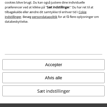
cookies blive brugt. Du kan også justere dine individuelle
præferencer ved at klikke på "
Sæt indstillinger
." Du har ret til at
Overensstemmelseserklæring
tilbagekalde eller ændre dit samtykke til enhver tid i
Cokie
indstillinger
. Besøg
persondatapolitik
for at få flere oplysninger om
Oplysninger om tilgængelighed
databeskyttelse.
Cokie indstillinger
Bekræft annullering
Alle priser er inkl. moms. Oplyst leveringstid er et estimat og ikke
garanteret.
© 1986-2026 E.M.P. Merchandising HGmbH
Accepter
Afvis alle
EMP Webshops
Sæt indstillinger
EMP International