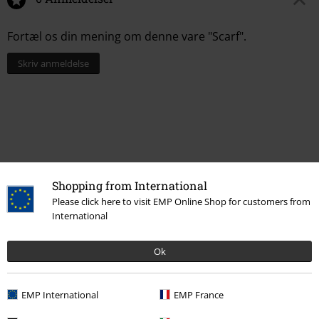
Fortæl os din mening om denne vare "Scarf".
Skriv anmeldelse
Shopping from International
Please click here to visit EMP Online Shop for customers from
International
15%
Ok
Nyhedsbrev
rabat
Tilmeld dig nu og få en rabatkode på 15%!
Mere
info
EMP International
EMP France