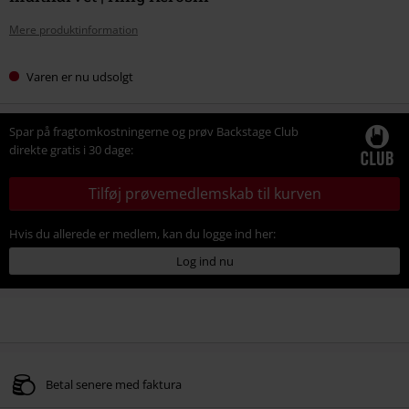
Mere produktinformation
Varen er nu udsolgt
Spar på fragtomkostningerne og prøv Backstage Club
direkte gratis i 30 dage:
Tilføj prøvemedlemskab til kurven
Hvis du allerede er medlem, kan du logge ind her:
Log ind nu
Betal senere med faktura