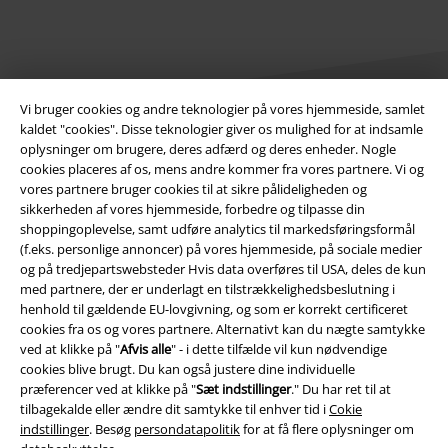
Vi bruger cookies og andre teknologier på vores hjemmeside, samlet
kaldet "cookies". Disse teknologier giver os mulighed for at indsamle
oplysninger om brugere, deres adfærd og deres enheder. Nogle
Juridisk
cookies placeres af os, mens andre kommer fra vores partnere. Vi og
vores partnere bruger cookies til at sikre pålideligheden og
Salgs-, medlems- & leveringsbetingelser
sikkerheden af ​​vores hjemmeside, forbedre og tilpasse din
shoppingoplevelse, samt udføre analytics til markedsføringsformål
Om EMP Danmark
(f.eks. personlige annoncer) på vores hjemmeside, på sociale medier
og på tredjepartswebsteder Hvis data overføres til USA, deles de kun
med partnere, der er underlagt en tilstrækkelighedsbeslutning i
Persondatapolitik
henhold til gældende EU-lovgivning, og som er korrekt certificeret
cookies fra os og vores partnere. Alternativt kan du nægte samtykke
Bortskaffelse af affald og miljøbeskyttelse
ved at klikke på "
Afvis alle
" - i dette tilfælde vil kun nødvendige
cookies blive brugt. Du kan også justere dine individuelle
Overensstemmelseserklæring
præferencer ved at klikke på "
Sæt indstillinger
." Du har ret til at
tilbagekalde eller ændre dit samtykke til enhver tid i
Cokie
Oplysninger om tilgængelighed
indstillinger
. Besøg
persondatapolitik
for at få flere oplysninger om