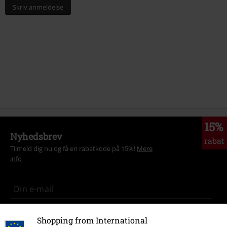
Skriv anmeldelse
15%
Nyhedsbrev
rabat
Tilmeld dig nu og få en rabatkode på 15%!
Mere
info
Jeg giver hermed samtykke til at modtage EMP Nyhedsbrevet og
Shopping from International
jegaccepterer, at EMP Mail Order UK Ltd må behandle mine