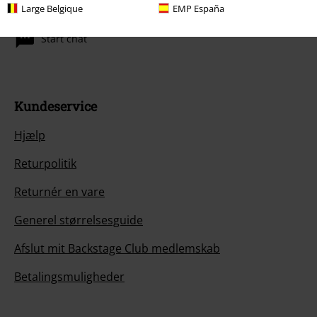
Large Belgique
EMP España
Åben i dag indtil kl.: 16:00.
Mere information
Start chat
Kundeservice
Hjælp
Returpolitik
Returnér en vare
Generel størrelsesguide
Afslut mit Backstage Club medlemskab
Betalingsmuligheder