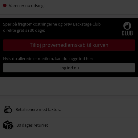
Varen er nu udsolgt
Spar på fragtomkostningerne og prøv Backstage Club
direkte gratis i 30 dage:
Tilføj prøvemedlemskab til kurven
Hvis du allerede er medlem, kan du logge ind her:
Log ind nu
Betal senere med faktura
30 dages returret