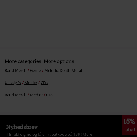
More categories. More options.
Band Merch
Genre
Melodic Death Metal
Udsalg %
Medier
CDs
Band Merch
Medier
CDs
15%
Nyhedsbrev
rabat
Tilmeld dig nu og få en rabatkode på 15%!
Mere