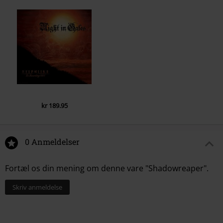
1.
Into The Evergrey
2.
The Horrors Of Endlessness
3.
Open The Sun
4.
The Nihilist Delta
5.
Spirals
6.
Dead Inside
7.
Window To The End
kr 189.95
8.
Sculptured And Defleshed
9.
Walk Of Infinity
0 Anmeldelser
Fortæl os din mening om denne vare "Shadowreaper".
Skriv anmeldelse