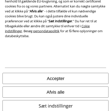
henhold til gældende EU-lovgivning, og som er korrekt certificeret
cookies fra os og vores partnere. Alternativt kan du nægte samtykke
Bortskaffelse af affald og miljøbeskyttelse
ved at klikke på "
Afvis alle
" - i dette tilfælde vil kun nødvendige
cookies blive brugt. Du kan også justere dine individuelle
Overensstemmelseserklæring
præferencer ved at klikke på "
Sæt indstillinger
." Du har ret til at
tilbagekalde eller ændre dit samtykke til enhver tid i
Cokie
indstillinger
. Besøg
persondatapolitik
for at få flere oplysninger om
Oplysninger om tilgængelighed
databeskyttelse.
Cokie indstillinger
Bekræft annullering
Alle priser er inkl. moms. Oplyst leveringstid er et estimat og ikke
garanteret.
© 1986-2026 E.M.P. Merchandising HGmbH
Accepter
Afvis alle
EMP Webshops
Sæt indstillinger