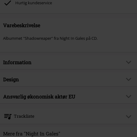
Hurtig kundeservice
Varebeskrivelse
Albummet "Shadowreaper" fra Night In Gales på CD.
Information
Artikelnr.
577927
Design
Titel
Shadowreaper
Produkttype
CD
Musikgenre
Ansvarlig økonomisk aktør EU
Melodisk Death Metal
Medier - Format 1-3
CD
Produktemne
Bands
OPEN - Orchard Physical European Network GmbH
Boulevard der EU 8
Band
Night In Gales
Trackliste
30539 Hannover
Udgivelsesdato
06-12-2024
Germany
CD 1
product.safety@spv.de
Mere fra "Night In Gales"