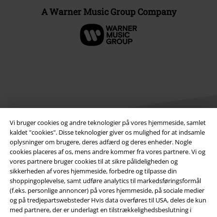
A Warner Music Group Company
Vi bruger cookies og andre teknologier på vores hjemmeside, samlet
kaldet "cookies". Disse teknologier giver os mulighed for at indsamle
oplysninger om brugere, deres adfærd og deres enheder. Nogle
Juridisk
cookies placeres af os, mens andre kommer fra vores partnere. Vi og
vores partnere bruger cookies til at sikre pålideligheden og
Salgs-, medlems- & leveringsbetingelser
sikkerheden af ​​vores hjemmeside, forbedre og tilpasse din
shoppingoplevelse, samt udføre analytics til markedsføringsformål
(f.eks. personlige annoncer) på vores hjemmeside, på sociale medier
Om EMP Danmark
og på tredjepartswebsteder Hvis data overføres til USA, deles de kun
med partnere, der er underlagt en tilstrækkelighedsbeslutning i
Persondatapolitik