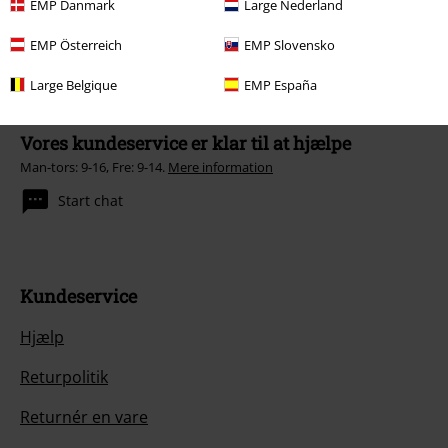
EMP Danmark
Large Nederland
EMP Österreich
EMP Slovensko
Large Belgique
EMP España
Vores kundeservice er klar til at hjælpe
Man-tors: 9-16, Fre: 9-14.
Mere information
Start chat
Kundeservice
Hjælp
Returpolitik
Returnér en vare