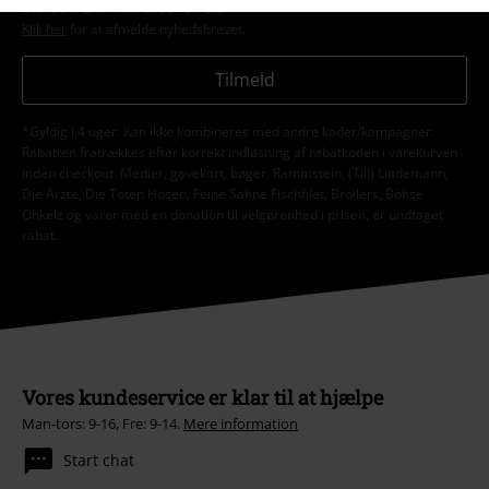
besked til EMP Mail Order UK Ltd.
Klik her
for at afmelde nyhedsbrevet.
Tilmeld
*Gyldig i 4 uger. Kan ikke kombineres med andre koder/kampagner.
Rabatten fratrækkes efter korrekt indløsning af rabatkoden i varekurven
inden checkout. Medier, gavekort, bøger, Rammstein, (Till) Lindemann,
Die Ärzte, Die Toten Hosen, Feine Sahne Fischfilet, Broilers, Böhse
Onkelz og varer med en donation til velgørenhed i prisen, er undtaget
rabat.
Vores kundeservice er klar til at hjælpe
Man-tors: 9-16, Fre: 9-14.
Mere information
Start chat