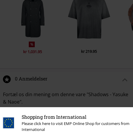
%
kr 219.95
kr 1,031.95
0 Anmeldelser
Fortæl os din mening om denne vare "Shadows - Yasuke
& Naoe".
Skriv anmeldelse
Shopping from International
Please click here to visit EMP Online Shop for customers from
International