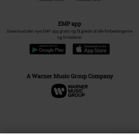
EMP app
Download den nye EMP app gratis og få glæde af alle forbedringerne
og fordelene!
A Warner Music Group Company