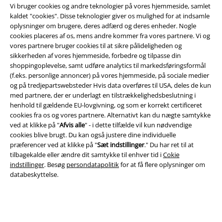
Vi bruger cookies og andre teknologier på vores hjemmeside, samlet
kaldet "cookies". Disse teknologier giver os mulighed for at indsamle
oplysninger om brugere, deres adfærd og deres enheder. Nogle
cookies placeres af os, mens andre kommer fra vores partnere. Vi og
Juridisk
vores partnere bruger cookies til at sikre pålideligheden og
sikkerheden af ​​vores hjemmeside, forbedre og tilpasse din
Salgs-, medlems- & leveringsbetingelser
shoppingoplevelse, samt udføre analytics til markedsføringsformål
(f.eks. personlige annoncer) på vores hjemmeside, på sociale medier
Om EMP Danmark
og på tredjepartswebsteder Hvis data overføres til USA, deles de kun
med partnere, der er underlagt en tilstrækkelighedsbeslutning i
Persondatapolitik
henhold til gældende EU-lovgivning, og som er korrekt certificeret
cookies fra os og vores partnere. Alternativt kan du nægte samtykke
ved at klikke på "
Afvis alle
" - i dette tilfælde vil kun nødvendige
Bortskaffelse af affald og miljøbeskyttelse
cookies blive brugt. Du kan også justere dine individuelle
præferencer ved at klikke på "
Sæt indstillinger
." Du har ret til at
Overensstemmelseserklæring
tilbagekalde eller ændre dit samtykke til enhver tid i
Cokie
indstillinger
. Besøg
persondatapolitik
for at få flere oplysninger om
Oplysninger om tilgængelighed
databeskyttelse.
Cokie indstillinger
Bekræft annullering