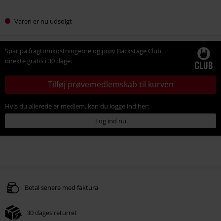
Varen er nu udsolgt
Spar på fragtomkostningerne og prøv Backstage Club
direkte gratis i 30 dage:
Tilføj prøvemedlemskab til kurven
Hvis du allerede er medlem, kan du logge ind her:
Log ind nu
Betal senere med faktura
30 dages returret