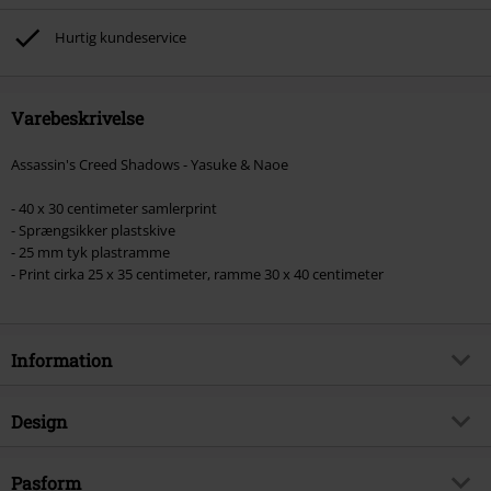
Hurtig kundeservice
Varebeskrivelse
Assassin's Creed Shadows - Yasuke & Naoe
- 40 x 30 centimeter samlerprint
- Sprængsikker plastskive
- 25 mm tyk plastramme
- Print cirka 25 x 35 centimeter, ramme 30 x 40 centimeter
Information
Artikelnr.
572946
Design
Titel
Shadows - Yasuke & Naoe
Produkttype
Indrammet billede
Produktemne
Pasform
Fanmerchandise, Spil, Ubisoft,