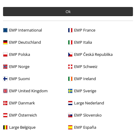
Ok
EMP International
EMP France
EMP Deutschland
EMP Italia
15%
EMP Polska
EMP Česká Republika
Nyhedsbrev
rabat
Tilmeld dig nu og få en rabatkode på 15%!
Mere
EMP Norge
EMP Schweiz
info
EMP Suomi
EMP Ireland
EMP United Kingdom
EMP Sverige
EMP Danmark
Large Nederland
Jeg giver hermed samtykke til at modtage EMP Nyhedsbrevet og
jegaccepterer, at EMP Mail Order UK Ltd må behandle mine
EMP Österreich
EMP Slovensko
personoplysninger til at sende mig regelmæssige opdateringer om deres
produkter. Mine personoplysninger vil blive behandlet i
overensstemmelse med bestemmelserne i
Data Privacy Policy
. Jeg
Large Belgique
EMP España
forstår, at jeg til enhver tid kan trække mit samtykke tilbage ved at give