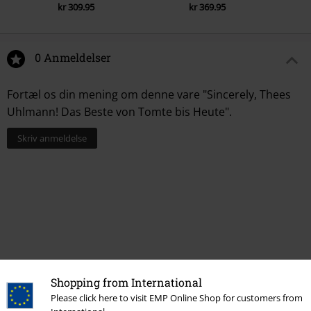
10.
Thees Uhlmann - Avicii
kr 309.95
kr 369.95
11.
Tomte - Wilhelm, das war nichts
12.
Thees Uhlmann - &amp; Jay-Z singt uns ein Lied
0 Anmeldelser
13.
Tomte - Von Gott verbrüht
14.
Tomte - Nichts ist so schön auf der Welt, wie betrunken
Fortæl os din mening om denne vare "Sincerely, Thees
Uhlmann! Das Beste von Tomte bis Heute".
Skriv anmeldelse
Shopping from International
Please click here to visit EMP Online Shop for customers from
More categories. More options.