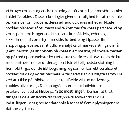
Vi bruger cookies og andre teknologier på vores hjemmeside, samlet
kaldet "cookies". Disse teknologier giver os mulighed for at indsamle
oplysninger om brugere, deres adfærd og deres enheder. Nogle
cookies placeres af os, mens andre kommer fra vores partnere. Vi og
Juridisk
vores partnere bruger cookies til at sikre pålideligheden og
sikkerheden af ​​vores hjemmeside, forbedre og tilpasse din
Salgs-, medlems- & leveringsbetingelser
shoppingoplevelse, samt udføre analytics til markedsføringsformål
(f.eks. personlige annoncer) på vores hjemmeside, på sociale medier
Om EMP Danmark
og på tredjepartswebsteder Hvis data overføres til USA, deles de kun
med partnere, der er underlagt en tilstrækkelighedsbeslutning i
henhold til gældende EU-lovgivning, og som er korrekt certificeret
Persondatapolitik
cookies fra os og vores partnere. Alternativt kan du nægte samtykke
ved at klikke på "
Afvis alle
" - i dette tilfælde vil kun nødvendige
Bortskaffelse af affald og miljøbeskyttelse
cookies blive brugt. Du kan også justere dine individuelle
præferencer ved at klikke på "
Sæt indstillinger
." Du har ret til at
Overensstemmelseserklæring
tilbagekalde eller ændre dit samtykke til enhver tid i
Cokie
indstillinger
. Besøg
persondatapolitik
for at få flere oplysninger om
Oplysninger om tilgængelighed
databeskyttelse.
Cokie indstillinger