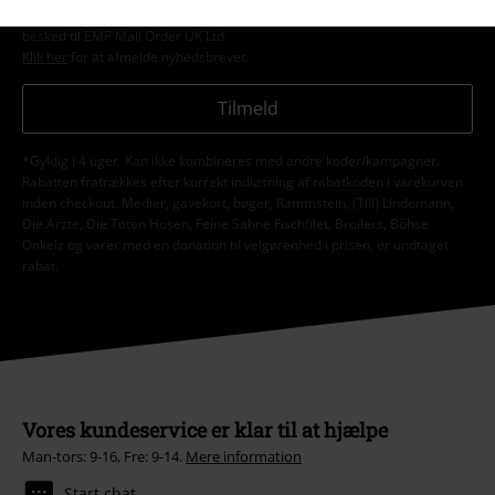
forstår, at jeg til enhver tid kan trække mit samtykke tilbage ved at give
besked til EMP Mail Order UK Ltd.
Klik her
for at afmelde nyhedsbrevet.
Tilmeld
*Gyldig i 4 uger. Kan ikke kombineres med andre koder/kampagner.
Rabatten fratrækkes efter korrekt indløsning af rabatkoden i varekurven
inden checkout. Medier, gavekort, bøger, Rammstein, (Till) Lindemann,
Die Ärzte, Die Toten Hosen, Feine Sahne Fischfilet, Broilers, Böhse
Onkelz og varer med en donation til velgørenhed i prisen, er undtaget
rabat.
Vores kundeservice er klar til at hjælpe
Man-tors: 9-16, Fre: 9-14.
Mere information
Start chat