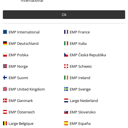
International
Band Merch
Medier
CDs
Ok
Udsalg %
Medier
CDs
Band Merch
Genre
Alternative Indie
EMP International
EMP France
EMP Deutschland
EMP Italia
15%
EMP Polska
EMP Česká Republika
Nyhedsbrev
rabat
EMP Norge
EMP Schweiz
Tilmeld dig nu og få en rabatkode på 15%!
Mere
info
EMP Suomi
EMP Ireland
EMP United Kingdom
EMP Sverige
EMP Danmark
Large Nederland
Jeg giver hermed samtykke til at modtage EMP Nyhedsbrevet og
jegaccepterer, at EMP Mail Order UK Ltd må behandle mine
EMP Österreich
EMP Slovensko
personoplysninger til at sende mig regelmæssige opdateringer om deres
produkter. Mine personoplysninger vil blive behandlet i
Large Belgique
EMP España
overensstemmelse med bestemmelserne i
Data Privacy Policy
. Jeg