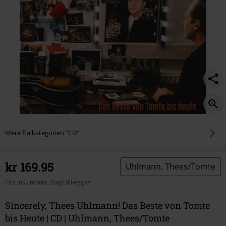
bis-
heute/578627St.html
Mere fra kategorien "CD"
kr 169.95
Uhlmann, Thees/Tomte
Pris inkl. moms, fragt tillægges
Sincerely, Thees Uhlmann! Das Beste von Tomte
bis Heute | CD | Uhlmann, Thees/Tomte