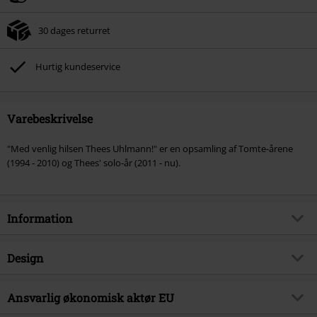
30 dages returret
Hurtig kundeservice
Varebeskrivelse
"Med venlig hilsen Thees Uhlmann!" er en opsamling af Tomte-årene
(1994 - 2010) og Thees' solo-år (2011 - nu).
Information
Artikelnr.
578627
Design
Titel
Sincerely, Thees Uhlmann! Das
Beste von Tomte bis Heute
Produkttype
CD
Ansvarlig økonomisk aktør EU
Musikgenre
Alternative/Indie
Medier - Format 1-3
2-CD