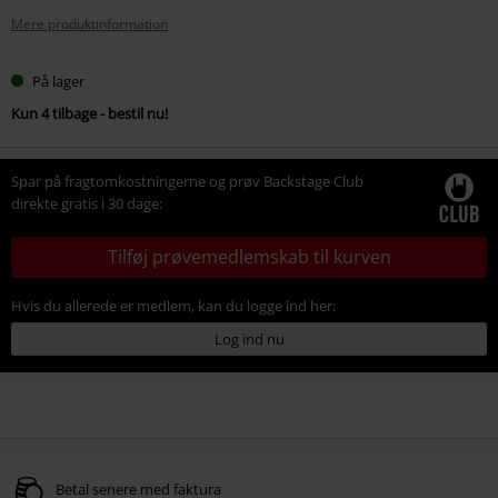
Mere produktinformation
På lager
Kun 4 tilbage - bestil nu!
Spar på fragtomkostningerne og prøv Backstage Club
direkte gratis i 30 dage:
Tilføj prøvemedlemskab til kurven
Hvis du allerede er medlem, kan du logge ind her:
Log ind nu
Betal senere med faktura