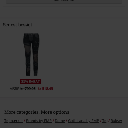
Senest besøgt
Send kommentar
35% RABAT
MSRP
kr 799.95
kr 518.45
More categories. More options.
Tøjmærker
Brands by EMP
Dame
Gothicana by EMP
Tøj
Bukser