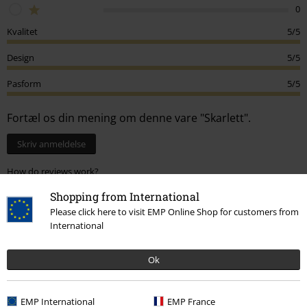
0
Kvalitet
5/5
Design
5/5
Pasform
5/5
Fortæl os din mening om denne vare "Skarlett".
Skriv anmeldelse
How do reviews work?
Sortér efter
Dato
Hjælpsom
Shopping from International
Please click here to visit EMP Online Shop for customers from
International
Raven D.
Ok
2 Anmeldelser
Skrevet den: onsdag 12. feb, 2025
Din højde i meter: 1.76
EMP International
EMP France