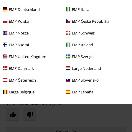
Størrelse købt: W29L32
EMP Deutschland
EMP Italia
fantastisk 10/10 vil købe igen
man kan ikke rykke så meget på metal spænderne de er æstetiske
EMP Polska
EMP Česká Republika
EMP Norge
EMP Schweiz
EMP Suomi
EMP Ireland
EMP United Kingdom
EMP Sverige
Kvalitet
5
Design
EMP Danmark
Large Nederland
5
Pasform
EMP Österreich
EMP Slovensko
5
Large Belgique
EMP España
Verificeret anmeldelse
Var denne anmeldelse til hjælp?
Kommentar