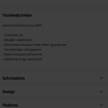
reduktionen er bøger, medier, billetter, Rammstein, (Till) Lindemann, Böhse
Onkelz, Slagtekyllinger, Die Ärzte, Die Toten Hosen, Metality, værdibeviser
og genstande, der inkluderer et donationsbidrag.
Varebeskrivelse
Jeans fra Gothicana by EMP:
- 5-lommet stil
- Detaljer i læderlook
- Dekorative stropper med nitter og spænder
- Farvedetaljer i stropperne
- Mesh-indsatser på benene
- Edderkop knap med lynlås
Information
Artikelnr.
554911
Design
Titel
Skarlett
Produkttype
Jeans
Brand
Pasform
Gothicana by EMP