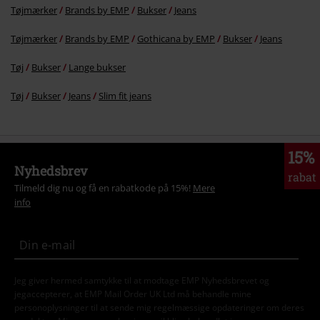
Tøjmærker
Brands by EMP
Bukser
Jeans
Tøjmærker
Brands by EMP
Gothicana by EMP
Bukser
Jeans
Tøj
Bukser
Lange bukser
Tøj
Bukser
Jeans
Slim fit jeans
15%
Nyhedsbrev
rabat
Tilmeld dig nu og få en rabatkode på 15%!
Mere
info
Jeg giver hermed samtykke til at modtage EMP Nyhedsbrevet og
jegaccepterer, at EMP Mail Order UK Ltd må behandle mine
personoplysninger til at sende mig regelmæssige opdateringer om deres