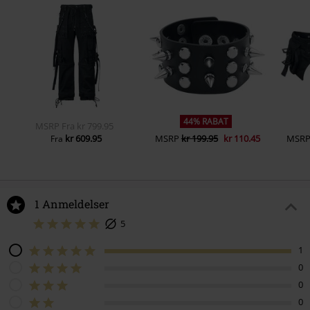
44% RABAT
MSRP
Fra
kr 799.95
kr 609.95
MSRP
kr 199.95
kr 110.45
MSR
Fra
1 Anmeldelser
5
1
0
0
0