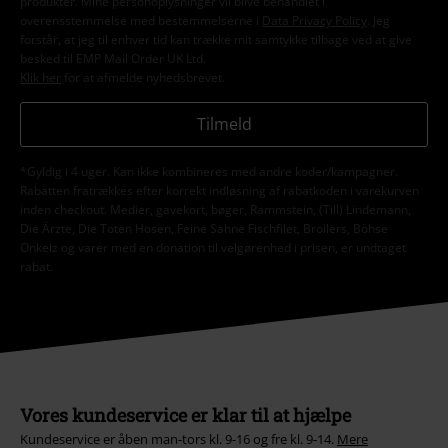
produkter. Mine personoplysninger vil blive behandlet i
overensstemmelse med bestemmelserne i
Data Privacy Policy
. Jeg
forstår, at jeg til enhver tid kan trække mit samtykke tilbage ved at give
besked til EMP Mail Order UK Ltd.
Klik her
for at afmelde nyhedsbrevet.
Tilmeld
*Gyldig i 4 uger. Kan ikke kombineres med andre koder/kampagner.
Rabatten fratrækkes efter korrekt indløsning af rabatkoden i varekurven
inden checkout. Medier, gavekort, bøger, Rammstein, (Till) Lindemann,
Die Ärzte, Die Toten Hosen, Feine Sahne Fischfilet, Broilers, Böhse
Onkelz og varer med en donation til velgørenhed i prisen, er undtaget
rabat.
Vores kundeservice er klar til at hjælpe
Kundeservice er åben man-tors kl. 9-16 og fre kl. 9-14.
Mere