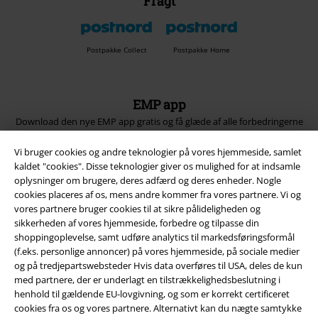
Fragt
Postpakke Collect
Postpakke Home
EMP app
Download den nye EMP app gratis og få glæde af alle forbedringerne
og fordelene!
Vi bruger cookies og andre teknologier på vores hjemmeside, samlet
kaldet "cookies". Disse teknologier giver os mulighed for at indsamle
oplysninger om brugere, deres adfærd og deres enheder. Nogle
cookies placeres af os, mens andre kommer fra vores partnere. Vi og
vores partnere bruger cookies til at sikre pålideligheden og
A Warner Music Group Company
sikkerheden af ​​vores hjemmeside, forbedre og tilpasse din
shoppingoplevelse, samt udføre analytics til markedsføringsformål
(f.eks. personlige annoncer) på vores hjemmeside, på sociale medier
og på tredjepartswebsteder Hvis data overføres til USA, deles de kun
med partnere, der er underlagt en tilstrækkelighedsbeslutning i
henhold til gældende EU-lovgivning, og som er korrekt certificeret
cookies fra os og vores partnere. Alternativt kan du nægte samtykke