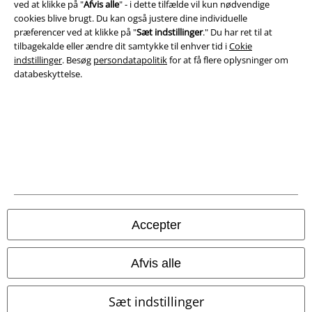
ved at klikke på "
Afvis alle
" - i dette tilfælde vil kun nødvendige
cookies blive brugt. Du kan også justere dine individuelle
præferencer ved at klikke på "
Sæt indstillinger
." Du har ret til at
tilbagekalde eller ændre dit samtykke til enhver tid i
Cokie
indstillinger
. Besøg
persondatapolitik
for at få flere oplysninger om
databeskyttelse.
Juridisk
Salgs-, medlems- & leveringsbetingelser
Om EMP Danmark
Persondatapolitik
Accepter
Bortskaffelse af affald og miljøbeskyttelse
Overensstemmelseserklæring
Afvis alle
Oplysninger om tilgængelighed
Sæt indstillinger