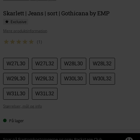
Skarlett | Jeans | sort | Gothicana by EMP
Exclusive
Mere produktinformation
(1)
Vælg
W27L30
W27L32
W28L30
W28L32
din
størrelse
W29L30
W29L32
W30L30
W30L32
W31L30
W31L32
Størrelser, mål og info
På lager
Spar på fragtomkostningerne og prøv Backstage Club