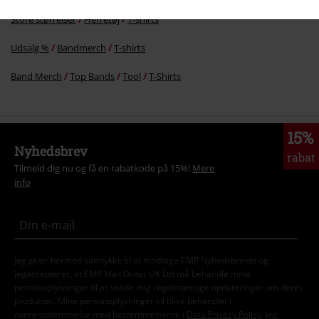
Store størrelser
Herretøj
T-shirts
Udsalg %
Bandmerch
T-shirts
Band Merch
Top Bands
Tool
T-Shirts
15%
Nyhedsbrev
rabat
Tilmeld dig nu og få en rabatkode på 15%!
Mere
info
Jeg giver hermed samtykke til at modtage EMP Nyhedsbrevet og
jegaccepterer, at EMP Mail Order UK Ltd må behandle mine
personoplysninger til at sende mig regelmæssige opdateringer om deres
produkter. Mine personoplysninger vil blive behandlet i
overensstemmelse med bestemmelserne i
Data Privacy Policy
. Jeg