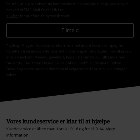
forstår, at jeg til enhver tid kan trække mit samtykke tilbage ved at give
besked til EMP Mail Order UK Ltd.
Klik her
for at afmelde nyhedsbrevet.
Tilmeld
*Gyldig i 4 uger. Kan ikke kombineres med andre koder/kampagner.
Rabatten fratrækkes efter korrekt indløsning af rabatkoden i varekurven
inden checkout. Medier, gavekort, bøger, Rammstein, (Till) Lindemann,
Die Ärzte, Die Toten Hosen, Feine Sahne Fischfilet, Broilers, Böhse
Onkelz og varer med en donation til velgørenhed i prisen, er undtaget
rabat.
Vores kundeservice er klar til at hjælpe
Kundeservice er åben man-tors kl. 9-16 og fre kl. 9-14.
Mere
information