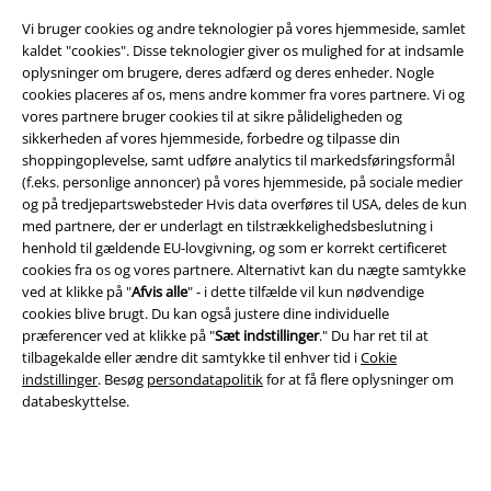
Vi bruger cookies og andre teknologier på vores hjemmeside, samlet
kaldet "cookies". Disse teknologier giver os mulighed for at indsamle
oplysninger om brugere, deres adfærd og deres enheder. Nogle
cookies placeres af os, mens andre kommer fra vores partnere. Vi og
vores partnere bruger cookies til at sikre pålideligheden og
sikkerheden af ​​vores hjemmeside, forbedre og tilpasse din
Juridisk
shoppingoplevelse, samt udføre analytics til markedsføringsformål
(f.eks. personlige annoncer) på vores hjemmeside, på sociale medier
Salgs-, medlems- & leveringsbetingelser
og på tredjepartswebsteder Hvis data overføres til USA, deles de kun
med partnere, der er underlagt en tilstrækkelighedsbeslutning i
Om EMP Danmark
henhold til gældende EU-lovgivning, og som er korrekt certificeret
cookies fra os og vores partnere. Alternativt kan du nægte samtykke
Persondatapolitik
ved at klikke på "
Afvis alle
" - i dette tilfælde vil kun nødvendige
cookies blive brugt. Du kan også justere dine individuelle
Bortskaffelse af affald og miljøbeskyttelse
præferencer ved at klikke på "
Sæt indstillinger
." Du har ret til at
tilbagekalde eller ændre dit samtykke til enhver tid i
Cokie
indstillinger
. Besøg
persondatapolitik
for at få flere oplysninger om
Overensstemmelseserklæring
databeskyttelse.
Oplysninger om tilgængelighed
Cokie indstillinger