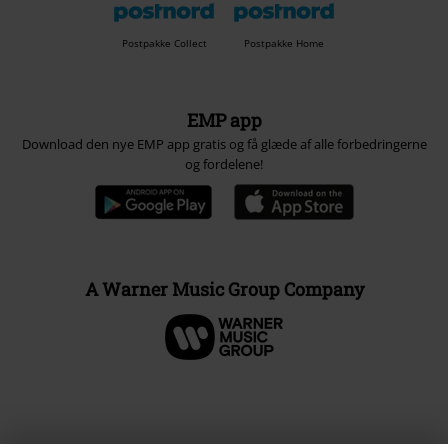
Postpakke Collect
Postpakke Home
EMP app
Download den nye EMP app gratis og få glæde af alle forbedringerne
og fordelene!
A Warner Music Group Company