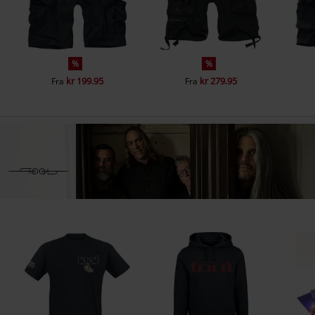
%
%
kr 199.95
kr 279.95
Fra
Fra