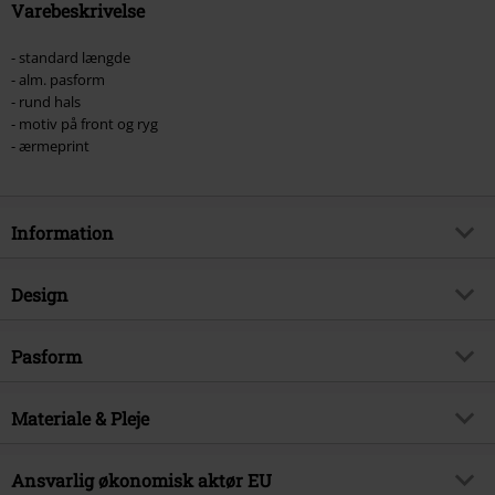
Varebeskrivelse
- standard længde
- alm. pasform
- rund hals
- motiv på front og ryg
- ærmeprint
Information
Artikelnr.
455898
Design
Titel
Skull Spikes
Produkttype
T-shirt
Musikgenre
Pasform
Alternative/Indie
Mønster
Plain, Dødningehoveder
Produktemne
Bandmerchandise, Bands,
Pasform, toppe
Standard
Dødningehoveder
Tryk
Materiale & Pleje
ja
Længde
Normal
Licens
Officiel Licens
Trykstil
Trykt
Ydermateriale
100% Bomuld
Ansvarlig økonomisk aktør EU
Band
Tool
Detaljer
Trykt i siden, Trykt på fronten,