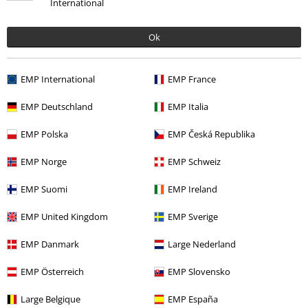
International
Ok
Senest besøgt
EMP International
EMP France
EMP Deutschland
EMP Italia
EMP Polska
EMP Česká Republika
EMP Norge
EMP Schweiz
EMP Suomi
EMP Ireland
kr 189.95
EMP United Kingdom
EMP Sverige
EMP Danmark
Large Nederland
More categories. More options.
EMP Österreich
EMP Slovensko
Band Merch
Clothing
T-Shirts
Large Belgique
EMP España
Udsalg %
Bandmerch
Store størrelser