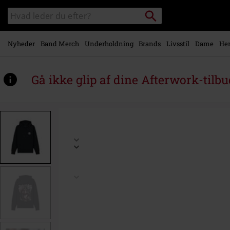
Gå til
Søg
Søg
hovedindhold
sortiment
Nyheder
Band Merch
Underholdning
Brands
Livsstil
Dame
Her
Gå ikke glip af dine Afterwork-tilbu
https://www.emp-
shop.dk/p/slay/592168.html