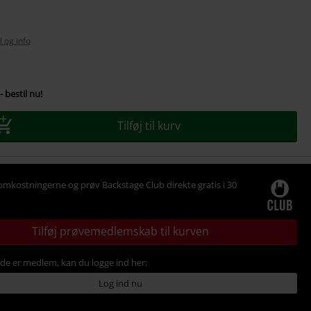
l og info
se
- bestil nu!
Tilføj til kurv
omkostningerne og prøv Backstage Club direkte gratis i 30
Tilføj prøvemedlemskab til kurven
ede er medlem, kan du logge ind her:
Log ind nu