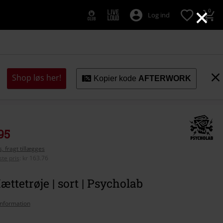
×
0
Log ind
Shop løs her!
Kopier kode
AFTERWORK
95
, fragt tillægges
te pris
:
kr 163.76
Hættetrøje | sort | Psycholab
nformation