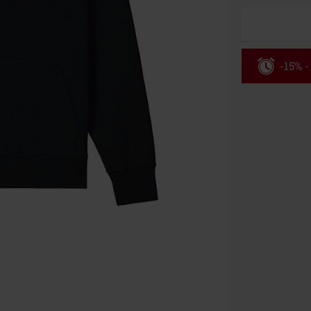
-15% -
Rabatko
Gælder kun de
Kun online. M
Efter du har i
Kan ikke komb
bøger, medier,
Ärzte, Die Tot
donationsbidr