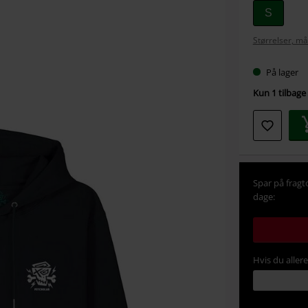
Vælg
S
din
Størrelser, må
størrel
På lager
Kun 1 tilbage 
Spar på fragt
dage:
Hvis du aller