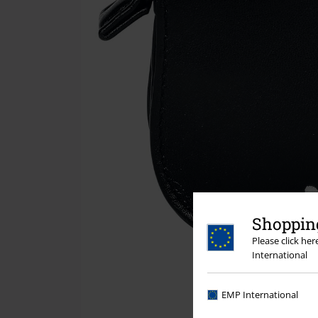
Shopping
Please click he
International
EMP International