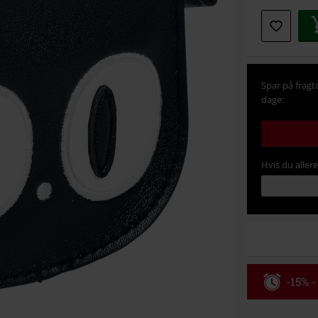
din
størrel
Spar på fragt
dage:
Hvis du aller
-15% -
Rabatko