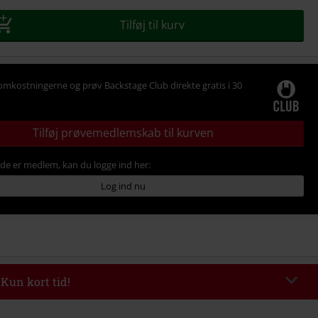
se
Tilføj til kurv
omkostningerne og prøv Backstage Club direkte gratis i 30
Tilføj prøvemedlemskab til kurven
ede er medlem, kan du logge ind her:
Log ind nu
 Kun kort tid!
de
WEEKEND
Kopier rabatkode