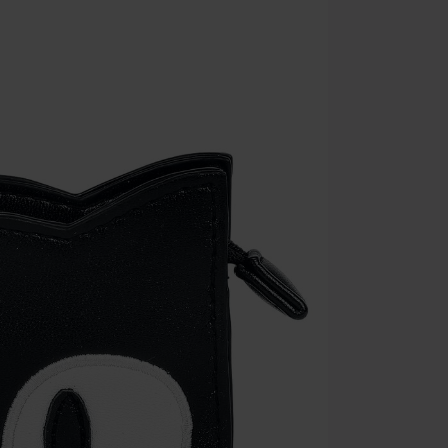
Gælder indtil 
Kun online. M
Efter du har i
Kan ikke komb
bøger, medier,
Ärzte, Die Tot
donationsbidr