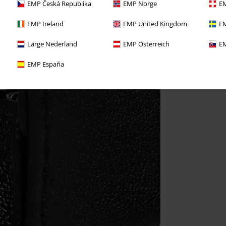
EMP Česká Republika
EMP Norge
EM
EMP Ireland
EMP United Kingdom
EM
Large Nederland
EMP Österreich
EM
EMP España