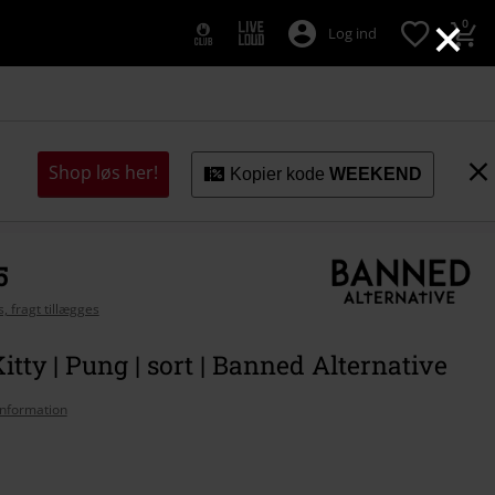
×
0
Log ind
Shop løs her!
Kopier kode
WEEKEND
5
, fragt tillægges
itty | Pung | sort | Banned Alternative
nformation