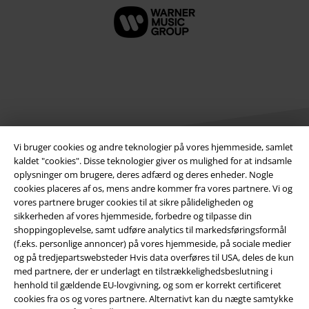
Vi bruger cookies og andre teknologier på vores hjemmeside, samlet
kaldet "cookies". Disse teknologier giver os mulighed for at indsamle
oplysninger om brugere, deres adfærd og deres enheder. Nogle
Juridisk
cookies placeres af os, mens andre kommer fra vores partnere. Vi og
vores partnere bruger cookies til at sikre pålideligheden og
Salgs-, medlems- & leveringsbetingelser
sikkerheden af ​​vores hjemmeside, forbedre og tilpasse din
shoppingoplevelse, samt udføre analytics til markedsføringsformål
(f.eks. personlige annoncer) på vores hjemmeside, på sociale medier
Om EMP Danmark
og på tredjepartswebsteder Hvis data overføres til USA, deles de kun
med partnere, der er underlagt en tilstrækkelighedsbeslutning i
Persondatapolitik
henhold til gældende EU-lovgivning, og som er korrekt certificeret
cookies fra os og vores partnere. Alternativt kan du nægte samtykke
Bortskaffelse af affald og miljøbeskyttelse