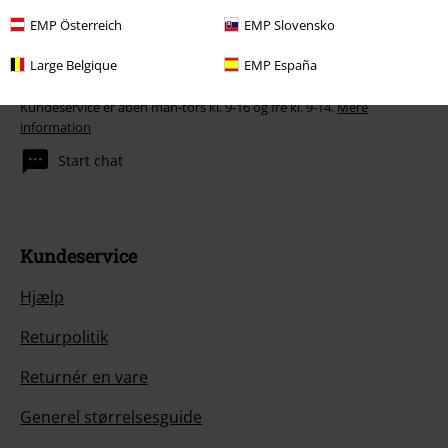
EMP Österreich
EMP Slovensko
Large Belgique
EMP España
Vores kundeservice er klar til at hjælpe
Kundeservice er åben man-tors kl. 9-16 og fre kl. 9-14.
Mere
information
Start chat
Kundeservice
Hjælp
Returpolitik
Returnér en vare
Generel størrelsesguide