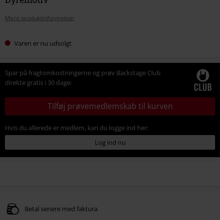
Mere produktinformation
Varen er nu udsolgt
Spar på fragtomkostningerne og prøv Backstage Club
direkte gratis i 30 dage:
Tilføj prøvemedlemskab til kurven
Hvis du allerede er medlem, kan du logge ind her:
Log ind nu
Betal senere med faktura