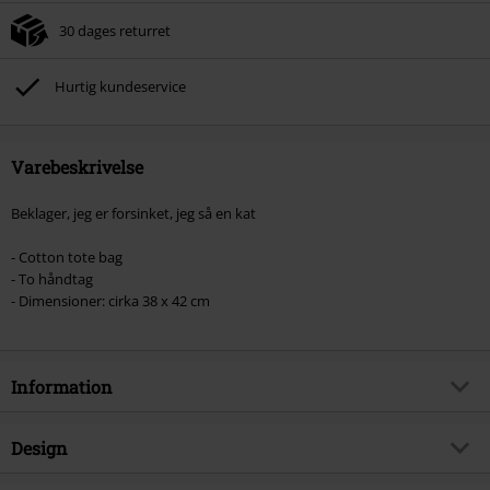
30 dages returret
Hurtig kundeservice
Varebeskrivelse
Beklager, jeg er forsinket, jeg så en kat
- Cotton tote bag
- To håndtag
- Dimensioner: cirka 38 x 42 cm
Information
Artikelnr.
586565
Design
Titel
Sorry I'm late I saw a cat