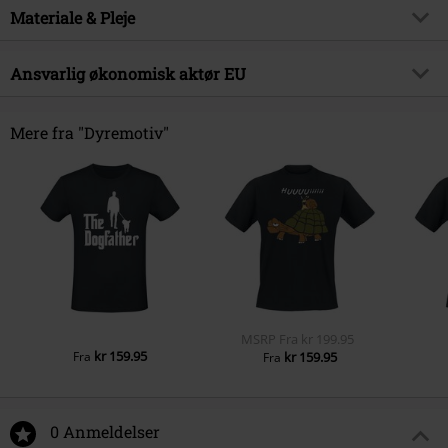
Produkttype
Stoftaske
Produktemne
Materiale & Pleje
Humor, Dyr, Gaver
Farve
multifarvet
Udgivelsesdato
25-04-2025
Ydermateriale
100% Bomuld
Ansvarlig økonomisk aktør EU
Brand
Dyremotiv
Køn
Unisex
TerrainQ Solutions UG
Franz-Ehrlich-Straße 12
Mere fra "Dyremotiv"
12489 Berlin
Germany
info@cert-rep.com
MSRP
Fra
kr 199.95
kr 159.95
Fra
kr 159.95
Fra
0 Anmeldelser