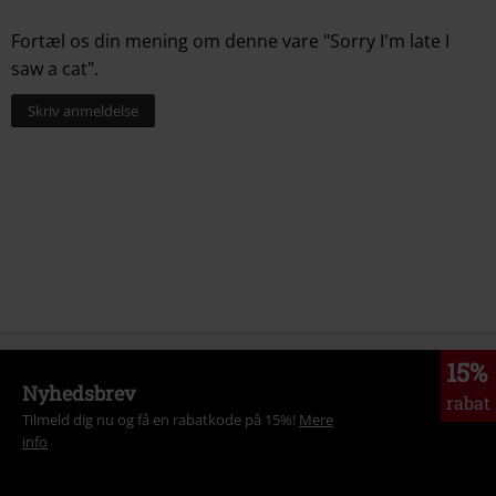
Fortæl os din mening om denne vare "Sorry I'm late I
saw a cat".
Skriv anmeldelse
15%
Nyhedsbrev
rabat
Tilmeld dig nu og få en rabatkode på 15%!
Mere
info