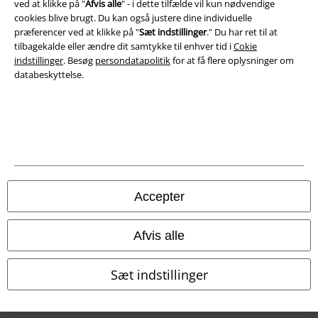
ved at klikke på "
Afvis alle
" - i dette tilfælde vil kun nødvendige
cookies blive brugt. Du kan også justere dine individuelle
Overensstemmelseserklæring
præferencer ved at klikke på "
Sæt indstillinger
." Du har ret til at
tilbagekalde eller ændre dit samtykke til enhver tid i
Cokie
indstillinger
. Besøg
persondatapolitik
for at få flere oplysninger om
Oplysninger om tilgængelighed
databeskyttelse.
Cokie indstillinger
Bekræft annullering
Alle priser er inkl. moms. Oplyst leveringstid er et estimat og ikke
garanteret.
© 1986-2026 E.M.P. Merchandising HGmbH
Accepter
Afvis alle
EMP Webshops
Sæt indstillinger
EMP International