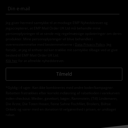
Jeg giver hermed samtykke til at modtage EMP Nyhedsbrevet og
jegaccepterer, at EMP Mail Order UK Ltd må behandle mine
personoplysninger til at sende mig regelmæssige opdateringer om deres
produkter. Mine personoplysninger vil blive behandlet i
overensstemmelse med bestemmelserne i
Data Privacy Policy
. Jeg
forstår, at jeg til enhver tid kan trække mit samtykke tilbage ved at give
besked til EMP Mail Order UK Ltd.
Klik her
for at afmelde nyhedsbrevet.
Tilmeld
*Gyldig i 4 uger. Kan ikke kombineres med andre koder/kampagner.
Rabatten fratrækkes efter korrekt indløsning af rabatkoden i varekurven
inden checkout. Medier, gavekort, bøger, Rammstein, (Till) Lindemann,
Die Ärzte, Die Toten Hosen, Feine Sahne Fischfilet, Broilers, Böhse
Onkelz og varer med en donation til velgørenhed i prisen, er undtaget
rabat.