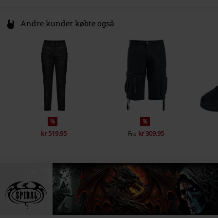
Andre kunder købte også
%
%
kr 519.95
kr 309.95
Fra