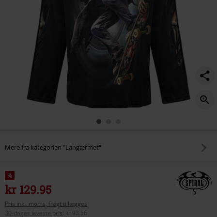
Mere fra kategorien "Langærmet"
%
kr 129.95
Pris inkl. moms, fragt tillægges
30-dages laveste pris
:
kr 93.56