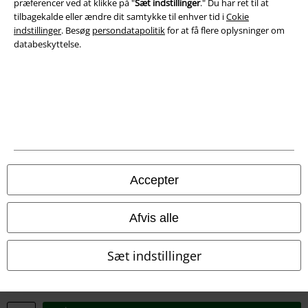
præferencer ved at klikke på "
Sæt indstillinger
." Du har ret til at
tilbagekalde eller ændre dit samtykke til enhver tid i
Cokie
Overensstemmelseserklæring
indstillinger
. Besøg
persondatapolitik
for at få flere oplysninger om
databeskyttelse.
Oplysninger om tilgængelighed
Cokie indstillinger
Bekræft annullering
Alle priser er inkl. moms. Oplyst leveringstid er et estimat og ikke
garanteret.
Accepter
© 1986-2026 E.M.P. Merchandising HGmbH
Afvis alle
Sæt indstillinger
EMP Webshops
EMP International