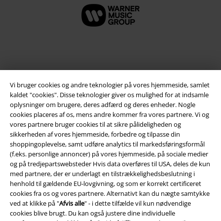
Vi bruger cookies og andre teknologier på vores hjemmeside, samlet
kaldet "cookies". Disse teknologier giver os mulighed for at indsamle
oplysninger om brugere, deres adfærd og deres enheder. Nogle
cookies placeres af os, mens andre kommer fra vores partnere. Vi og
vores partnere bruger cookies til at sikre pålideligheden og
Juridisk
sikkerheden af ​​vores hjemmeside, forbedre og tilpasse din
shoppingoplevelse, samt udføre analytics til markedsføringsformål
Salgs-, medlems- & leveringsbetingelser
(f.eks. personlige annoncer) på vores hjemmeside, på sociale medier
og på tredjepartswebsteder Hvis data overføres til USA, deles de kun
med partnere, der er underlagt en tilstrækkelighedsbeslutning i
Om EMP Danmark
henhold til gældende EU-lovgivning, og som er korrekt certificeret
cookies fra os og vores partnere. Alternativt kan du nægte samtykke
Persondatapolitik
ved at klikke på "
Afvis alle
" - i dette tilfælde vil kun nødvendige
cookies blive brugt. Du kan også justere dine individuelle
Bortskaffelse af affald og miljøbeskyttelse