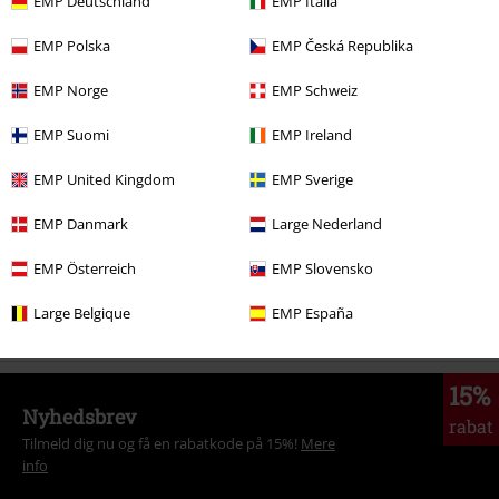
EMP Deutschland
EMP Italia
EMP Polska
EMP Česká Republika
More categories. More options.
EMP Norge
EMP Schweiz
Tøjmærker
Spiral
Tøj
Langærmede t-shirts
EMP Suomi
EMP Ireland
Tøjmærker
Spiral
Tøj
T-shirts & toppe
EMP United Kingdom
EMP Sverige
Tema
Rockwear
Rockwear herrer
EMP Danmark
Large Nederland
Tema
Rockwear
Tøj
Langærmede t-shirts
EMP Österreich
EMP Slovensko
Tøjmærker
Tøj
T-shirts & toppe
Large Belgique
EMP España
15%
Nyhedsbrev
rabat
Tilmeld dig nu og få en rabatkode på 15%!
Mere
info