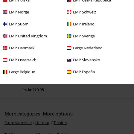
EMP Polska
EMP Česká Republika
EMP Norge
EMP Schweiz
Senest besøgt
EMP Suomi
EMP Ireland
EMP United Kingdom
EMP Sverige
EMP Danmark
Large Nederland
EMP Österreich
EMP Slovensko
Large Belgique
EMP España
kr 219.95
Fra
More categories. More options.
Store størrelser
Herretøj
T-shirts