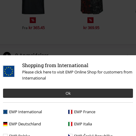
%
%
kr 365.45
kr 369.95
Fra
0 Anmeldelser
Shopping from International
Fortæl os din mening om denne vare "South Of Heaven".
Please click here to visit EMP Online Shop for customers from
International
Skriv anmeldelse
Ok
EMP International
EMP France
EMP Deutschland
EMP Italia