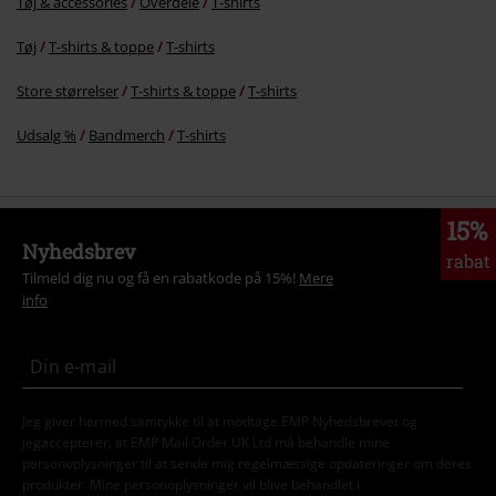
Tøj & accessories
Overdele
T-shirts
Tøj
T-shirts & toppe
T-shirts
Store størrelser
T-shirts & toppe
T-shirts
Udsalg %
Bandmerch
T-shirts
15%
Nyhedsbrev
rabat
Tilmeld dig nu og få en rabatkode på 15%!
Mere
info
Jeg giver hermed samtykke til at modtage EMP Nyhedsbrevet og
jegaccepterer, at EMP Mail Order UK Ltd må behandle mine
personoplysninger til at sende mig regelmæssige opdateringer om deres
produkter. Mine personoplysninger vil blive behandlet i