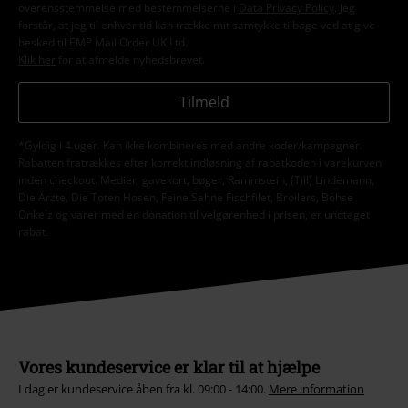
overensstemmelse med bestemmelserne i
Data Privacy Policy
. Jeg
forstår, at jeg til enhver tid kan trække mit samtykke tilbage ved at give
besked til EMP Mail Order UK Ltd.
Klik her
for at afmelde nyhedsbrevet.
Tilmeld
*Gyldig i 4 uger. Kan ikke kombineres med andre koder/kampagner.
Rabatten fratrækkes efter korrekt indløsning af rabatkoden i varekurven
inden checkout. Medier, gavekort, bøger, Rammstein, (Till) Lindemann,
Die Ärzte, Die Toten Hosen, Feine Sahne Fischfilet, Broilers, Böhse
Onkelz og varer med en donation til velgørenhed i prisen, er undtaget
rabat.
Vores kundeservice er klar til at hjælpe
I dag er kundeservice åben fra kl. 09:00 - 14:00.
Mere information