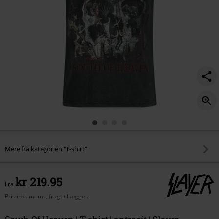
Mere fra kategorien "T-shirt"
kr 219.95
Fra
Pris inkl. moms, fragt tillægges
South Of Heaven | T-shirt | antracit | Slayer