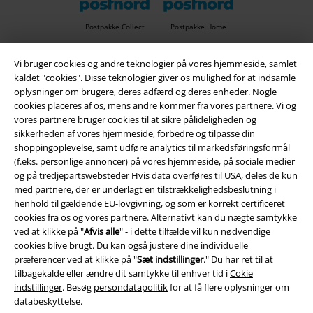
Postpakke Collect
Postpakke Home
Vi bruger cookies og andre teknologier på vores hjemmeside, samlet
kaldet "cookies". Disse teknologier giver os mulighed for at indsamle
EMP app
oplysninger om brugere, deres adfærd og deres enheder. Nogle
Download den nye EMP app gratis og få glæde af alle forbedringerne
cookies placeres af os, mens andre kommer fra vores partnere. Vi og
og fordelene!
vores partnere bruger cookies til at sikre pålideligheden og
sikkerheden af ​​vores hjemmeside, forbedre og tilpasse din
shoppingoplevelse, samt udføre analytics til markedsføringsformål
(f.eks. personlige annoncer) på vores hjemmeside, på sociale medier
og på tredjepartswebsteder Hvis data overføres til USA, deles de kun
med partnere, der er underlagt en tilstrækkelighedsbeslutning i
A Warner Music Group Company
henhold til gældende EU-lovgivning, og som er korrekt certificeret
cookies fra os og vores partnere. Alternativt kan du nægte samtykke
ved at klikke på "
Afvis alle
" - i dette tilfælde vil kun nødvendige
cookies blive brugt. Du kan også justere dine individuelle
præferencer ved at klikke på "
Sæt indstillinger
." Du har ret til at
tilbagekalde eller ændre dit samtykke til enhver tid i
Cokie
indstillinger
. Besøg
persondatapolitik
for at få flere oplysninger om
databeskyttelse.