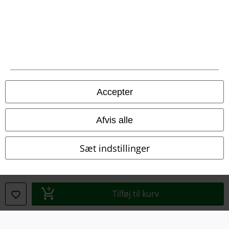
Juridisk
Salgs-, medlems- & leveringsbetingelser
Accepter
Om EMP Danmark
Afvis alle
Persondatapolitik
Sæt indstillinger
Bortskaffelse af affald og miljøbeskyttelse
Overensstemmelseserklæring
Tilføj til kurv
Oplysninger om tilgængelighed
Cokie indstillinger