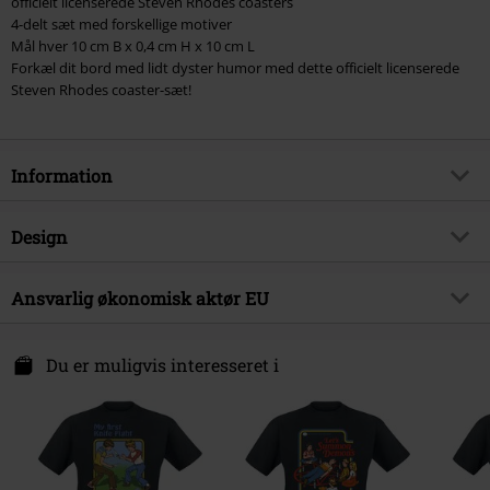
officielt licenserede Steven Rhodes coasters
4-delt sæt med forskellige motiver
Mål hver 10 cm B x 0,4 cm H x 10 cm L
Forkæl dit bord med lidt dyster humor med dette officielt licenserede
Steven Rhodes coaster-sæt!
Information
Artikelnr.
584987
Design
Titel
Steven Rhodes bordskåner (4-
pak)
Produkttype
Ølbrik
Ansvarlig økonomisk aktør EU
Produktemne
Humor, Ordsprog, Gaver
Pyramid Europe GmbH
Licens
Officiel Licens
Walter-Gropius-Allee 1
Du er muligvis interesseret i
68519 Viernheim
Udgivelsesdato
17-04-2025
Germany
Brand
Steven Rhodes
info@pyramideurope.de