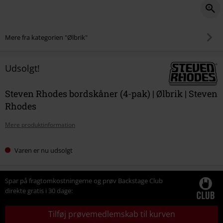
Mere fra kategorien "Ølbrik"
Udsolgt!
Steven Rhodes bordskåner (4-pak) | Ølbrik | Steven
Rhodes
Mere produktinformation
Varen er nu udsolgt
Spar på fragtomkostningerne og prøv Backstage Club
direkte gratis i 30 dage:
Tilføj prøvemedlemskab til kurven