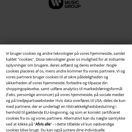
Vi bruger cookies og andre teknologier på vores hjemmeside, samlet
kaldet "cookies". Disse teknologier giver os mulighed for at indsamle
oplysninger om brugere, deres adfærd og deres enheder. Nogle
cookies placeres af os, mens andre kommer fra vores partnere. Vi og
Juridisk
vores partnere bruger cookies til at sikre pålideligheden og
sikkerheden af ​​vores hjemmeside, forbedre og tilpasse din
Salgs-, medlems- & leveringsbetingelser
shoppingoplevelse, samt udføre analytics til markedsføringsformål
(f.eks. personlige annoncer) på vores hjemmeside, på sociale medier
Om EMP Danmark
og på tredjepartswebsteder Hvis data overføres til USA, deles de kun
med partnere, der er underlagt en tilstrækkelighedsbeslutning i
Persondatapolitik
henhold til gældende EU-lovgivning, og som er korrekt certificeret
cookies fra os og vores partnere. Alternativt kan du nægte samtykke
Bortskaffelse af affald og miljøbeskyttelse
ved at klikke på "
Afvis alle
" - i dette tilfælde vil kun nødvendige
cookies blive brugt. Du kan også justere dine individuelle