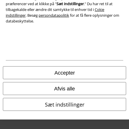
præferencer ved at klikke på "
Sæt indstillinger
." Du har ret til at
Overensstemmelseserklæring
tilbagekalde eller ændre dit samtykke til enhver tid i
Cokie
indstillinger
. Besøg
persondatapolitik
for at få flere oplysninger om
Oplysninger om tilgængelighed
databeskyttelse.
Cokie indstillinger
Bekræft annullering
Alle priser er inkl. moms. Oplyst leveringstid er et estimat og ikke
garanteret.
© 1986-2026 E.M.P. Merchandising HGmbH
Accepter
Afvis alle
EMP Webshops
Sæt indstillinger
EMP International
EMP France