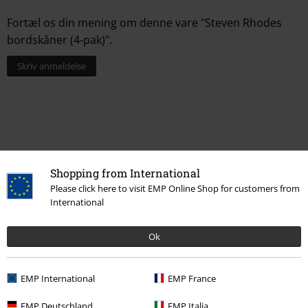
Fortæl os din mening om denne vare "Steven Rhodes
bordskåner (4-pak)".
Skriv anmeldelse
Shopping from International
Please click here to visit EMP Online Shop for customers from
International
15%
Ok
Nyhedsbrev
rabat
Tilmeld dig nu og få en rabatkode på 15%!
Mere
info
EMP International
EMP France
EMP Deutschland
EMP Italia