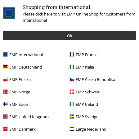
Shopping from International
Please click here to visit EMP Online Shop for customers from
International
More categories. More options.
Band Merch
Top Bands
Stone Temple Pilots
Ok
Band Merch
Genre
Grunge
EMP International
EMP France
Band Merch
Medier
Vinyl
EMP Deutschland
EMP Italia
Udsalg %
Medier
Vinyl
EMP Polska
EMP Česká Republika
EMP Norge
EMP Schweiz
15%
Nyhedsbrev
EMP Suomi
EMP Ireland
rabat
Tilmeld dig nu og få en rabatkode på 15%!
Mere
EMP United Kingdom
EMP Sverige
info
EMP Danmark
Large Nederland