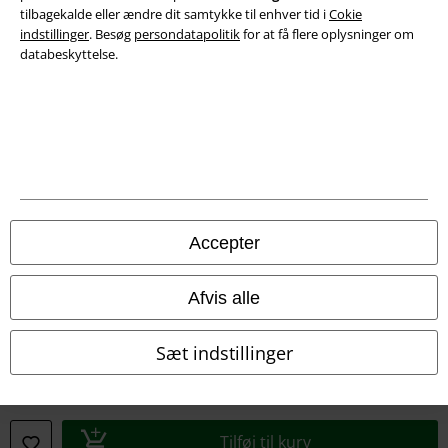
Overensstemmelseserklæring
tilbagekalde eller ændre dit samtykke til enhver tid i
Cokie
indstillinger
. Besøg
persondatapolitik
for at få flere oplysninger om
Oplysninger om tilgængelighed
databeskyttelse.
Cokie indstillinger
Bekræft annullering
Alle priser er inkl. moms. Oplyst leveringstid er et estimat og ikke
garanteret.
© 1986-2026 E.M.P. Merchandising HGmbH
Accepter
Afvis alle
EMP Webshops
Sæt indstillinger
EMP International
EMP France
Tilføj til kurv