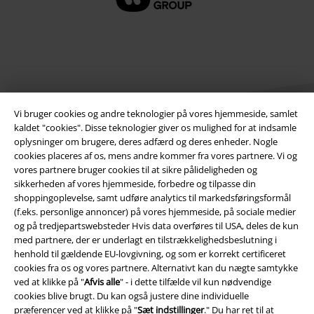
Vi bruger cookies og andre teknologier på vores hjemmeside, samlet
kaldet "cookies". Disse teknologier giver os mulighed for at indsamle
oplysninger om brugere, deres adfærd og deres enheder. Nogle
cookies placeres af os, mens andre kommer fra vores partnere. Vi og
Juridisk
vores partnere bruger cookies til at sikre pålideligheden og
sikkerheden af ​​vores hjemmeside, forbedre og tilpasse din
Salgs-, medlems- & leveringsbetingelser
shoppingoplevelse, samt udføre analytics til markedsføringsformål
(f.eks. personlige annoncer) på vores hjemmeside, på sociale medier
Om EMP Danmark
og på tredjepartswebsteder Hvis data overføres til USA, deles de kun
med partnere, der er underlagt en tilstrækkelighedsbeslutning i
Persondatapolitik
henhold til gældende EU-lovgivning, og som er korrekt certificeret
cookies fra os og vores partnere. Alternativt kan du nægte samtykke
ved at klikke på "
Afvis alle
" - i dette tilfælde vil kun nødvendige
Bortskaffelse af affald og miljøbeskyttelse
cookies blive brugt. Du kan også justere dine individuelle
præferencer ved at klikke på "
Sæt indstillinger
." Du har ret til at