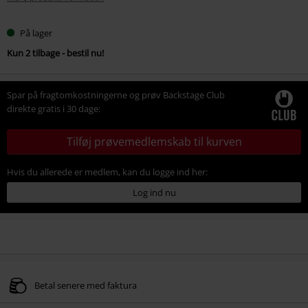
På lager
Kun 2 tilbage - bestil nu!
Spar på fragtomkostningerne og prøv Backstage Club
direkte gratis i 30 dage:
Tilføj prøvemedlemskab til kurven
Hvis du allerede er medlem, kan du logge ind her:
Log ind nu
Betal senere med faktura