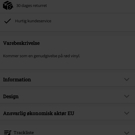
30 dages returret
Hurtig kundeservice
Varebeskrivelse
Kommer som en genudgivelse på rød vinyl.
Information
Artikelnr.
593466
Design
Titel
Stone Temple Pilots
Produkttype
LP
Musikgenre
Ansvarlig økonomisk aktør EU
Grunge
Medier - Format 1-3
LP
Produktemne
Bands
Warner Music Group Germany Holding GmbH
Alter Wandrahm 14
Band
Stone Temple Pilots
Trackliste