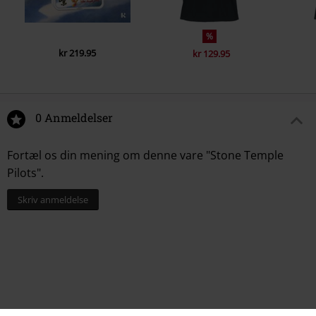
%
kr 219.95
kr 129.95
0 Anmeldelser
Fortæl os din mening om denne vare "Stone Temple
Pilots".
Skriv anmeldelse