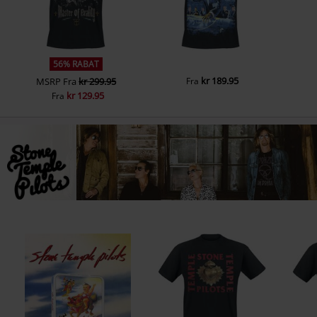
56% RABAT
kr 189.95
MSRP
Fra
kr 299.95
Fra
kr 129.95
Fra