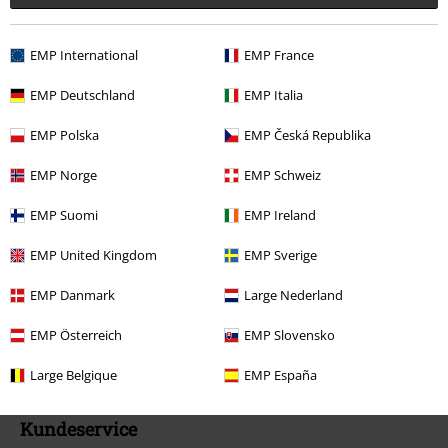
*Gyldig i 4 uger. Kan ikke kombineres med andre koder/kampagner.
Rabatten fratrækkes efter korrekt indløsning af rabatkoden i varekurven
EMP International
EMP France
inden checkout. Medier, gavekort, bøger, Rammstein, (Till) Lindemann,
Die Ärzte, Die Toten Hosen, Feine Sahne Fischfilet, Broilers, Böhse
EMP Deutschland
EMP Italia
Onkelz og varer med en donation til velgørenhed i prisen, er undtaget
rabat.
EMP Polska
EMP Česká Republika
EMP Norge
EMP Schweiz
EMP Suomi
EMP Ireland
EMP United Kingdom
EMP Sverige
Vores kundeservice er klar til at hjælpe
EMP Danmark
Large Nederland
I dag er kundeservice åben fra kl. 09:00 - 14:00.
Mere information
Start chat
EMP Österreich
EMP Slovensko
Large Belgique
EMP España
Kundeservice