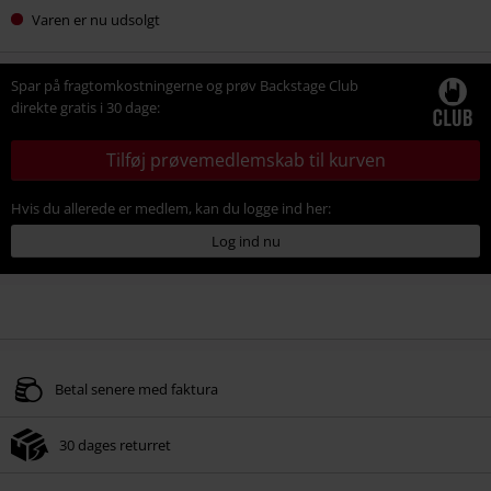
Varen er nu udsolgt
Spar på fragtomkostningerne og prøv Backstage Club
direkte gratis i 30 dage:
Tilføj prøvemedlemskab til kurven
Hvis du allerede er medlem, kan du logge ind her:
Log ind nu
Betal senere med faktura
30 dages returret