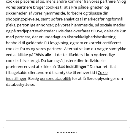
Juridisk
cookies placeres af os, mens andre kommer fra vores partnere. Vi og
vores partnere bruger cookies til at sikre pålideligheden og
Salgs-, medlems- & leveringsbetingelser
sikkerheden af ​​vores hjemmeside, forbedre og tilpasse din
shoppingoplevelse, samt udføre analytics til markedsføringsformål
Om EMP Danmark
(f.eks. personlige annoncer) på vores hjemmeside, på sociale medier
og på tredjepartswebsteder Hvis data overføres til USA, deles de kun
med partnere, der er underlagt en tilstrækkelighedsbeslutning i
Persondatapolitik
henhold til gældende EU-lovgivning, og som er korrekt certificeret
cookies fra os og vores partnere. Alternativt kan du nægte samtykke
Bortskaffelse af affald og miljøbeskyttelse
ved at klikke på "
Afvis alle
" - i dette tilfælde vil kun nødvendige
cookies blive brugt. Du kan også justere dine individuelle
Overensstemmelseserklæring
præferencer ved at klikke på "
Sæt indstillinger
." Du har ret til at
tilbagekalde eller ændre dit samtykke til enhver tid i
Cokie
Oplysninger om tilgængelighed
indstillinger
. Besøg
persondatapolitik
for at få flere oplysninger om
databeskyttelse.
Cokie indstillinger
Bekræft annullering
Alle priser er inkl. moms. Oplyst leveringstid er et estimat og ikke
garanteret.
© 1986-2026 E.M.P. Merchandising HGmbH