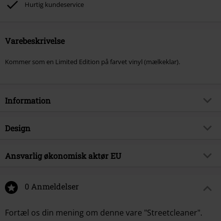
Hurtig kundeservice
Varebeskrivelse
Kommer som en Limited Edition på farvet vinyl (mælkeklar).
Information
Artikelnr.
581979
Design
Titel
Streetcleaner
Produkttype
LP
Musikgenre
Ansvarlig økonomisk aktør EU
Industrial
Medier - Format 1-3
LP
Produktemne
Bands
Edel Music & Entertainment GmbH
Neumühlen 17
Band
0 Anmeldelser
Godflesh
22763 Hamburg
Udgivelsesdato
14-03-2025
Germany
Fortæl os din mening om denne vare "Streetcleaner".
info@edel.com