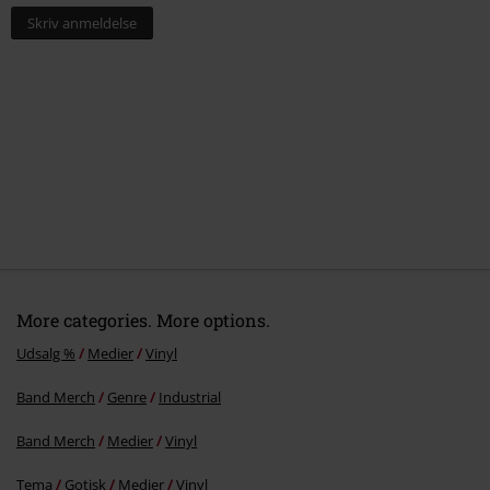
Skriv anmeldelse
More categories. More options.
Udsalg %
Medier
Vinyl
Band Merch
Genre
Industrial
Band Merch
Medier
Vinyl
Tema
Gotisk
Medier
Vinyl