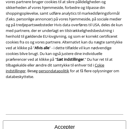
vores partnere bruger cookies til at sikre pålideligheden og
Salgs-, medlems- & leveringsbetingelser
sikkerheden af ​​vores hjemmeside, forbedre og tilpasse din
shoppingoplevelse, samt udføre analytics til markedsføringsformål
(f.eks. personlige annoncer) på vores hjemmeside, på sociale medier
Om EMP Danmark
og på tredjepartswebsteder Hvis data overføres til USA, deles de kun
med partnere, der er underlagt en tilstrækkelighedsbeslutning i
Persondatapolitik
henhold til gældende EU-lovgivning, og som er korrekt certificeret
cookies fra os og vores partnere. Alternativt kan du nægte samtykke
Bortskaffelse af affald og miljøbeskyttelse
ved at klikke på "
Afvis alle
" - i dette tilfælde vil kun nødvendige
cookies blive brugt. Du kan også justere dine individuelle
Overensstemmelseserklæring
præferencer ved at klikke på "
Sæt indstillinger
." Du har ret til at
tilbagekalde eller ændre dit samtykke til enhver tid i
Cokie
indstillinger
. Besøg
persondatapolitik
for at få flere oplysninger om
Oplysninger om tilgængelighed
databeskyttelse.
Cokie indstillinger
Bekræft annullering
Alle priser er inkl. moms. Oplyst leveringstid er et estimat og ikke
garanteret.
© 1986-2026 E.M.P. Merchandising HGmbH
Accepter