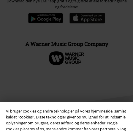
Download den nye EMP app gratis og få glæde af alle forbedringerne
og fordelene!
A Warner Music Group Company
Vi bruger cookies og andre teknologier på vores hjemmeside, samlet
kaldet "cookies". Disse teknologier giver os mulighed for at indsamle
oplysninger om brugere, deres adfærd og deres enheder. Nogle
cookies placeres af os, mens andre kommer fra vores partnere. Vi og
Juridisk