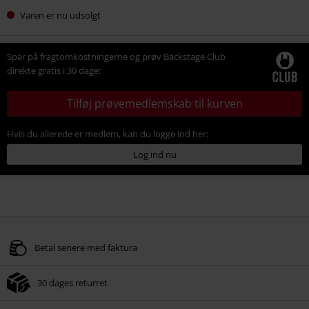
Varen er nu udsolgt
Spar på fragtomkostningerne og prøv Backstage Club
direkte gratis i 30 dage:
Tilføj prøvemedlemskab til kurven
Hvis du allerede er medlem, kan du logge ind her:
Log ind nu
Betal senere med faktura
30 dages returret