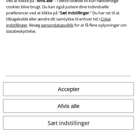
ved at klikke på "
Afvis alle
" - i dette tilfælde vil kun nødvendige
Om EMP Danmark
cookies blive brugt. Du kan også justere dine individuelle
præferencer ved at klikke på "
Sæt indstillinger
." Du har ret til at
tilbagekalde eller ændre dit samtykke til enhver tid i
Cokie
Persondatapolitik
indstillinger
. Besøg
persondatapolitik
for at få flere oplysninger om
databeskyttelse.
Bortskaffelse af affald og miljøbeskyttelse
Overensstemmelseserklæring
Oplysninger om tilgængelighed
Cokie indstillinger
Bekræft annullering
Accepter
Alle priser er inkl. moms. Oplyst leveringstid er et estimat og ikke
Afvis alle
garanteret.
© 1986-2026 E.M.P. Merchandising HGmbH
Sæt indstillinger