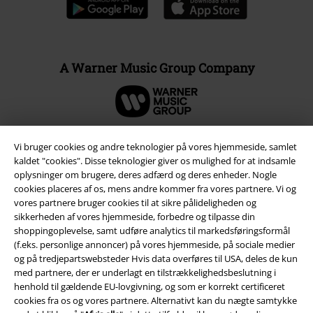
A Warner Music Group Company
Vi bruger cookies og andre teknologier på vores hjemmeside, samlet
kaldet "cookies". Disse teknologier giver os mulighed for at indsamle
oplysninger om brugere, deres adfærd og deres enheder. Nogle
cookies placeres af os, mens andre kommer fra vores partnere. Vi og
vores partnere bruger cookies til at sikre pålideligheden og
sikkerheden af ​​vores hjemmeside, forbedre og tilpasse din
shoppingoplevelse, samt udføre analytics til markedsføringsformål
(f.eks. personlige annoncer) på vores hjemmeside, på sociale medier
og på tredjepartswebsteder Hvis data overføres til USA, deles de kun
Juridisk
med partnere, der er underlagt en tilstrækkelighedsbeslutning i
henhold til gældende EU-lovgivning, og som er korrekt certificeret
Salgs-, medlems- & leveringsbetingelser
cookies fra os og vores partnere. Alternativt kan du nægte samtykke