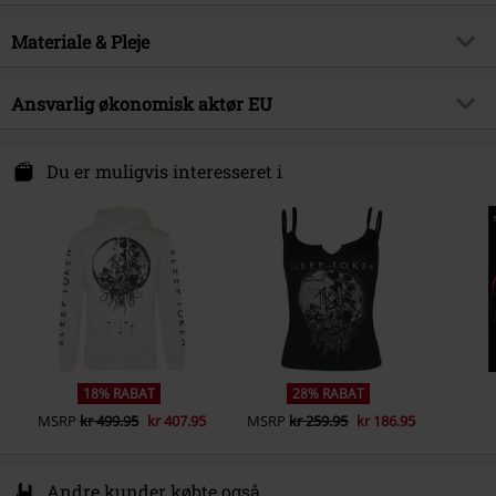
Titel
Take Me Back To Eden
Produkttype
Ølglas
Musikgenre
Materiale & Pleje
Metalcore
Farve
gennemsigtig
Produktemne
Bandmerchandise, Bands, Gaver
Ydermateriale
Glas
Ansvarlig økonomisk aktør EU
Licens
Officiel Licens
Band
Sleep Token
International Associates Auditing & Certification Ltd
P4AX
Du er muligvis interesseret i
Udgivelsesdato
02-08-2024
The Black Church, St Mary´s Place
D07 Dublin
Ireland
EUAR@ie.ia-net.com
18% RABAT
28% RABAT
MSRP
kr 499.95
kr 407.95
MSRP
kr 259.95
kr 186.95
Andre kunder købte også