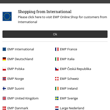
Shopping from International
Please click here to visit EMP Online Shop for customers from
International
Ok
More categories. More options.
EMP International
EMP France
Tema
Gaveidéer
Musik fans
EMP Deutschland
EMP Italia
Band Merch
Top Bands
Sleep Token
EMP Polska
EMP Česká Republika
Band Merch
Genre
Core
Metalcore
EMP Norge
EMP Schweiz
Nyheder
Bolig & fritid
Husholdning
Køkkenudstyr
Glas, Flasker,
Horn
EMP Suomi
EMP Ireland
Nyheder
Bandmerch
Husholdning
EMP United Kingdom
EMP Sverige
EMP Danmark
Large Nederland