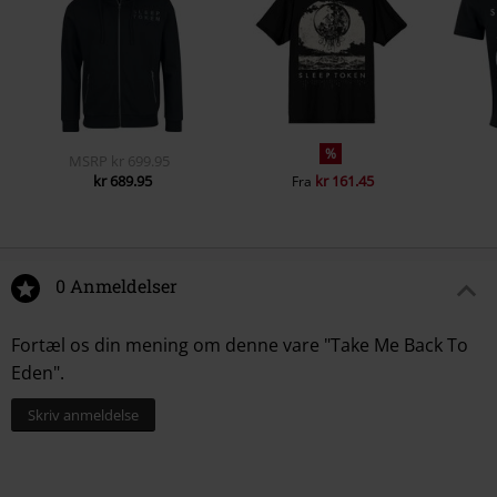
%
MSRP
kr 699.95
kr 689.95
kr 161.45
Fra
0 Anmeldelser
Fortæl os din mening om denne vare "Take Me Back To
Eden".
Skriv anmeldelse