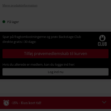
Mere produktinformation
Vælg
På lager
din
størrelse
Spar på fragtomkostningerne og prøv Backstage Club
direkte gratis i 30 dage:
Tilføj prøvemedlemskab til kurven
Hvis du allerede er medlem, kan du logge ind her:
Log ind nu
-15% - Kun kort tid!