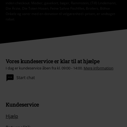
inden checkout. Medier, gavekort, bøger, Rammstein, (Till) Lindemann,
Die Ärzte, Die Toten Hosen, Feine Sahne Fischfilet, Broilers, Böhse
Onkelz og varer med en donation til velgørenhed i prisen, er undtaget
rabat.
Vores kundeservice er klar til at hjælpe
I dag er kundeservice åben fra kl. 09:00 - 14:00.
Mere information
Start chat
Kundeservice
Hjælp