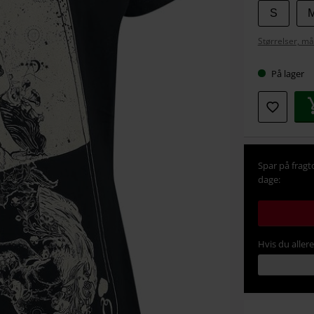
Vælg
S
din
Størrelser, må
størrel
På lager
Spar på fragt
dage:
Hvis du aller