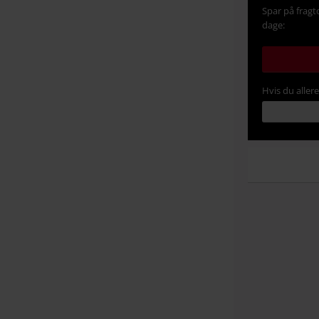
Spar på fragt
dage:
Hvis du aller