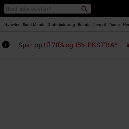
Gå til
Søg
Søg
hovedindhold
sortiment
Nyheder
Band Merch
Underholdning
Brands
Livsstil
Dame
Her
Spar op til 70% og 15% EKSTRA*
https://www.emp-
shop.dk/p/the-
cure/581224St.html