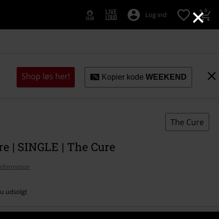
×
0
Log ind
Shop løs her!
Kopier kode
WEEKEND
The Cure
e | SINGLE | The Cure
nformation
nu udsolgt