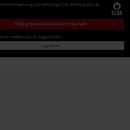
omkostningerne og prøv Backstage Club direkte gratis i 30
Tilføj prøvemedlemskab til kurven
ede er medlem, kan du logge ind her:
Log ind nu