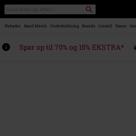
Gå til
Søg
Søg
hovedindhold
sortiment
Nyheder
Band Merch
Underholdning
Brands
Livsstil
Dame
Her
Spar op til 70% og 15% EKSTRA*
https://www.emp-
shop.dk/p/the-
graveyard/578047St.html