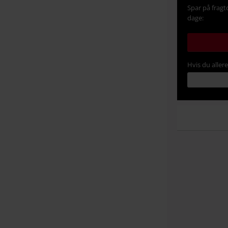
Spar på fragt
dage:
Hvis du aller