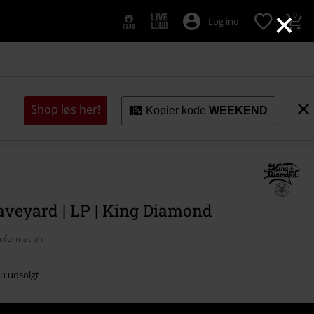
×
0
Log ind
Shop løs her!
Kopier kode
WEEKEND
aveyard | LP | King Diamond
nformation
nu udsolgt