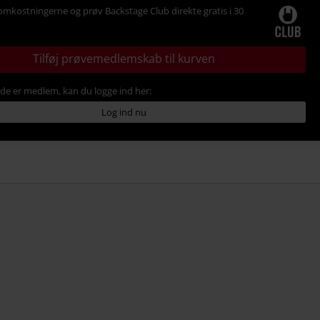
omkostningerne og prøv Backstage Club direkte gratis i 30
Tilføj prøvemedlemskab til kurven
ede er medlem, kan du logge ind her:
Log ind nu