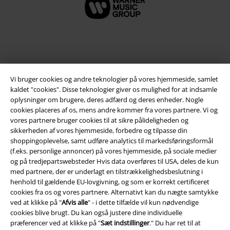
Vi bruger cookies og andre teknologier på vores hjemmeside, samlet
kaldet "cookies". Disse teknologier giver os mulighed for at indsamle
oplysninger om brugere, deres adfærd og deres enheder. Nogle
cookies placeres af os, mens andre kommer fra vores partnere. Vi og
vores partnere bruger cookies til at sikre pålideligheden og
Juridisk
sikkerheden af ​​vores hjemmeside, forbedre og tilpasse din
shoppingoplevelse, samt udføre analytics til markedsføringsformål
Salgs-, medlems- & leveringsbetingelser
(f.eks. personlige annoncer) på vores hjemmeside, på sociale medier
og på tredjepartswebsteder Hvis data overføres til USA, deles de kun
med partnere, der er underlagt en tilstrækkelighedsbeslutning i
Om EMP Danmark
henhold til gældende EU-lovgivning, og som er korrekt certificeret
cookies fra os og vores partnere. Alternativt kan du nægte samtykke
Persondatapolitik
ved at klikke på "
Afvis alle
" - i dette tilfælde vil kun nødvendige
cookies blive brugt. Du kan også justere dine individuelle
Bortskaffelse af affald og miljøbeskyttelse
præferencer ved at klikke på "
Sæt indstillinger
." Du har ret til at