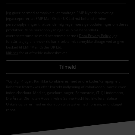
Jeg giver hermed samtykke til at modtage EMP Nyhedsbrevet og
jegaccepterer, at EMP Mail Order UK Ltd må behandle mine
personoplysninger til at sende mig regelmæssige opdateringer om deres
produkter. Mine personoplysninger vil blive behandlet i
overensstemmelse med bestemmelserne i
Data Privacy Policy
. Jeg
forstår, at jeg til enhver tid kan trække mit samtykke tilbage ved at give
besked til EMP Mail Order UK Ltd.
Klik her
for at afmelde nyhedsbrevet.
Tilmeld
*Gyldig i 4 uger. Kan ikke kombineres med andre koder/kampagner.
Rabatten fratrækkes efter korrekt indløsning af rabatkoden i varekurven
inden checkout. Medier, gavekort, bøger, Rammstein, (Till) Lindemann,
Die Ärzte, Die Toten Hosen, Feine Sahne Fischfilet, Broilers, Böhse
Onkelz og varer med en donation til velgørenhed i prisen, er undtaget
rabat.