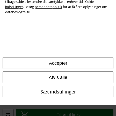
tilbagekalde eller ændre dit samtykke til enhver tid i
Cokie
Overensstemmelseserklæring
indstillinger
. Besøg
persondatapolitik
for at få flere oplysninger om
databeskyttelse.
Oplysninger om tilgængelighed
Cokie indstillinger
Bekræft annullering
Alle priser er inkl. moms. Oplyst leveringstid er et estimat og ikke
garanteret.
Accepter
© 1986-2026 E.M.P. Merchandising HGmbH
Afvis alle
Sæt indstillinger
EMP Webshops
EMP International
EMP France
Tilføj til kurv