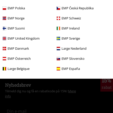
EMP Polska
EMP Česká Republika
More categories. More options.
EMP Norge
EMP Schweiz
Herre
Tøj
T-shirts & toppe
T-shirts
EMP Suomi
EMP Ireland
Tema
Gotisk
Gotisk herrer
EMP United Kingdom
EMP Sverige
Tema
Gotisk
Tøj
T-shirts & toppe
T-shirts
EMP Danmark
Large Nederland
Nyheder
Tøj
T-shirts & toppe
T-shirts
EMP Österreich
EMP Slovensko
Udsalg %
Herretøj
Tøj
T-Shirts & Tops
Large Belgique
EMP España
15%
Nyhedsbrev
rabat
Tilmeld dig nu og få en rabatkode på 15%!
Mere
info