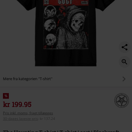
Mere fra kategorien "T-shirt"
%
kr 199.95
Pris inkl. moms, fragt tillægges
30-dages laveste pris
:
kr 137.24