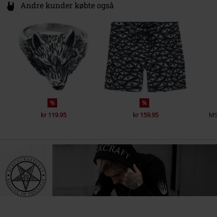
Andre kunder købte også
%
%
kr 119.95
kr 159.95
M