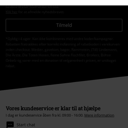
forstår, at jeg til enhver tid kan trække mit samtykke tilbage ved at give
besked til EMP Mail Order UK Ltd.
Klik her
for at afmelde nyhedsbrevet.
Tilmeld
*Gyldig i 4 uger. Kan ikke kombineres med andre koder/kampagner.
Rabatten fratrækkes efter korrekt indløsning af rabatkoden i varekurven
inden checkout. Medier, gavekort, bøger, Rammstein, (Till) Lindemann,
Die Ärzte, Die Toten Hosen, Feine Sahne Fischfilet, Broilers, Böhse
Onkelz og varer med en donation til velgørenhed i prisen, er undtaget
rabat.
Vores kundeservice er klar til at hjælpe
I dag er kundeservice åben fra kl. 09:00 - 16:00.
Mere information
Start chat