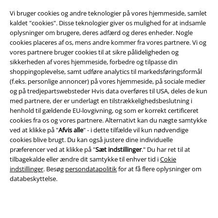
Vi bruger cookies og andre teknologier på vores hjemmeside, samlet
kaldet "cookies". Disse teknologier giver os mulighed for at indsamle
oplysninger om brugere, deres adfærd og deres enheder. Nogle
cookies placeres af os, mens andre kommer fra vores partnere. Vi og
Juridisk
vores partnere bruger cookies til at sikre pålideligheden og
sikkerheden af ​​vores hjemmeside, forbedre og tilpasse din
Salgs-, medlems- & leveringsbetingelser
shoppingoplevelse, samt udføre analytics til markedsføringsformål
(f.eks. personlige annoncer) på vores hjemmeside, på sociale medier
Om EMP Danmark
og på tredjepartswebsteder Hvis data overføres til USA, deles de kun
med partnere, der er underlagt en tilstrækkelighedsbeslutning i
henhold til gældende EU-lovgivning, og som er korrekt certificeret
Persondatapolitik
cookies fra os og vores partnere. Alternativt kan du nægte samtykke
ved at klikke på "
Afvis alle
" - i dette tilfælde vil kun nødvendige
Bortskaffelse af affald og miljøbeskyttelse
cookies blive brugt. Du kan også justere dine individuelle
præferencer ved at klikke på "
Sæt indstillinger
." Du har ret til at
Overensstemmelseserklæring
tilbagekalde eller ændre dit samtykke til enhver tid i
Cokie
indstillinger
. Besøg
persondatapolitik
for at få flere oplysninger om
Oplysninger om tilgængelighed
databeskyttelse.
Cokie indstillinger