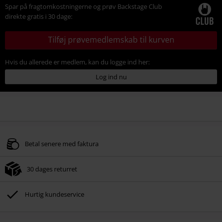
Spar på fragtomkostningerne og prøv Backstage Club
direkte gratis i 30 dage:
Tilføj prøvemedlemskab til kurven
Hvis du allerede er medlem, kan du logge ind her:
Log ind nu
Betal senere med faktura
30 dages returret
Hurtig kundeservice