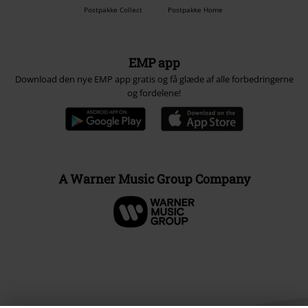
Postpakke Collect
Postpakke Home
EMP app
Download den nye EMP app gratis og få glæde af alle forbedringerne
og fordelene!
A Warner Music Group Company