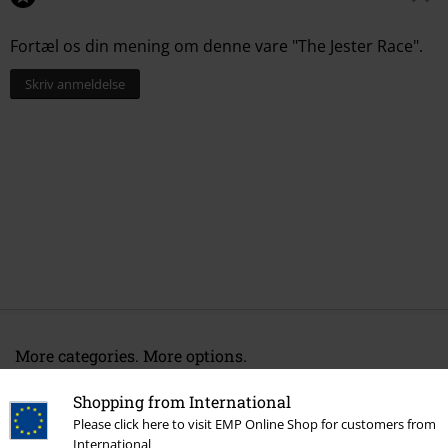
Fortæl os din mening om denne vare "The Jester Race".
Skriv anmeldelse
More categories. More options.
Band Merch
Clothing
T-Shirts
Shopping from International
Please click here to visit EMP Online Shop for customers from
Band Merch
Genre
Melodic Death Metal
International