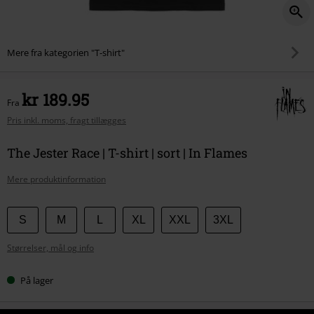
Mere fra kategorien "T-shirt"
kr 189.95
Fra
Pris inkl. moms, fragt tillægges
The Jester Race | T-shirt | sort | In Flames
Mere produktinformation
Vælg
S
M
L
XL
XXL
3XL
din
Størrelser, mål og info
størrelse
På lager