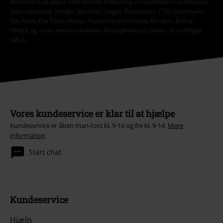
Rabatten fratrækkes efter korrekt indløsning af rabatkoden i varekurven
inden checkout. Medier, gavekort, bøger, Rammstein, (Till) Lindemann,
Die Ärzte, Die Toten Hosen, Feine Sahne Fischfilet, Broilers, Böhse
Onkelz og varer med en donation til velgørenhed i prisen, er undtaget
rabat.
Vores kundeservice er klar til at hjælpe
Kundeservice er åben man-tors kl. 9-16 og fre kl. 9-14.
Mere
information
Start chat
Kundeservice
Hjælp