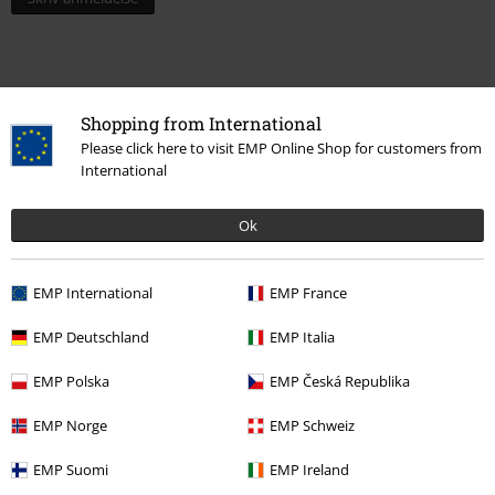
Shopping from International
Please click here to visit EMP Online Shop for customers from
International
Ok
More categories. More options.
EMP International
EMP France
Band Merch
Genre
Heavy Metal
EMP Deutschland
EMP Italia
Band Merch
Medier
Vinyl
EMP Polska
EMP Česká Republika
Band Merch
Top Bands
Motörhead
Media
Vinyl
EMP Norge
EMP Schweiz
Udsalg %
Medier
Vinyl
EMP Suomi
EMP Ireland