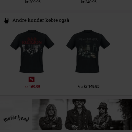
kr 209.95
kr 249.95
8.
Iron Horse / Born to Lose (Instrumental)
9.
Leavin' Here (Alternate Take)
Andre kunder købte også
10.
Vibrator (Alternate Take)
11.
The Watcher (Alternate Take)
%
kr 149.95
kr 169.95
Fra