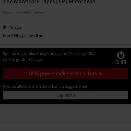
The Manticore Tapes | LP | Motörhead
Mere produktinformation
På lager
Kun 2 tilbage - bestil nu!
Spar på fragtomkostningerne og prøv Backstage Club
direkte gratis i 30 dage:
Tilføj prøvemedlemskab til kurven
Hvis du allerede er medlem, kan du logge ind her:
Log ind nu