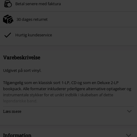
Betal senere med faktura
30 dages returret
Hurtig kundeservice
Varebeskrivelse
Udgivet på sort vinyl.
Tilgængelig som en klassisk sort 1-LP, CD og som en Deluxe 2-LP
bookpack. Alle formater inkluderer yderligere alternative optagelser og
instrumentale stykker for et unikt indblik i skabelsen af dette
legendariske band.
Læs mere
Desuden indeholder Deluxe bookpack en ekstra bonus LP – den
klassiske bonus "Live: Blitzkrieg on Birmingham '77," samt en bonus 7-
tommer plade med to tidligere uudgivne live numre fra Barbarella’s i
Birmingham 1977. Der er også et 24-siders hæfte med liner notes af Kris
Information