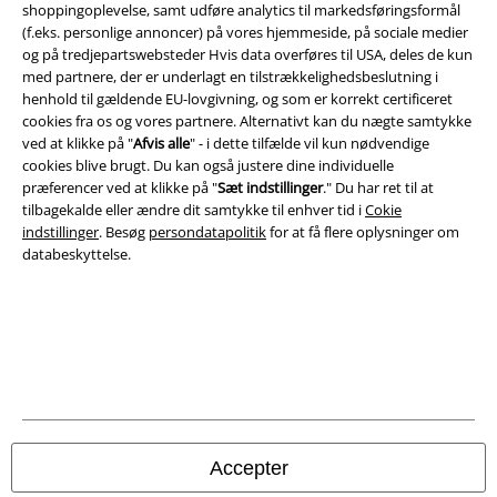
Salgs-, medlems- & leveringsbetingelser
shoppingoplevelse, samt udføre analytics til markedsføringsformål
(f.eks. personlige annoncer) på vores hjemmeside, på sociale medier
og på tredjepartswebsteder Hvis data overføres til USA, deles de kun
Om EMP Danmark
med partnere, der er underlagt en tilstrækkelighedsbeslutning i
henhold til gældende EU-lovgivning, og som er korrekt certificeret
Persondatapolitik
cookies fra os og vores partnere. Alternativt kan du nægte samtykke
ved at klikke på "
Afvis alle
" - i dette tilfælde vil kun nødvendige
Bortskaffelse af affald og miljøbeskyttelse
cookies blive brugt. Du kan også justere dine individuelle
præferencer ved at klikke på "
Sæt indstillinger
." Du har ret til at
Overensstemmelseserklæring
tilbagekalde eller ændre dit samtykke til enhver tid i
Cokie
indstillinger
. Besøg
persondatapolitik
for at få flere oplysninger om
databeskyttelse.
Oplysninger om tilgængelighed
Cokie indstillinger
Bekræft annullering
Alle priser er inkl. moms. Oplyst leveringstid er et estimat og ikke
garanteret.
© 1986-2026 E.M.P. Merchandising HGmbH
Accepter